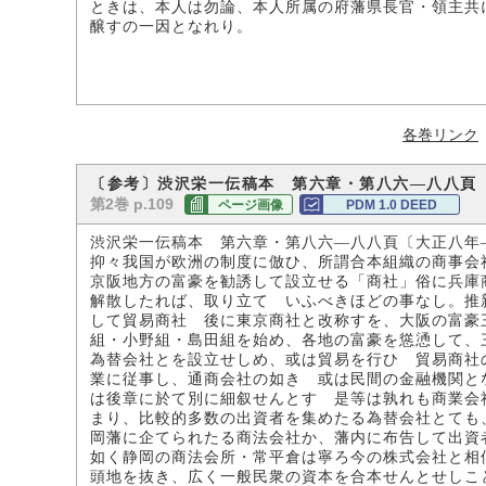
ときは、本人は勿論、本人所属の府藩県長官・領主共
醸すの一因となれり。
各巻リンク
〔参考〕渋沢栄一伝稿本 第六章・第八六―八八頁
第2巻 p.109
ページ画像
PDM 1.0 DEED
渋沢栄一伝稿本 第六章・第八六―八八頁〔大正八年
抑々我国が欧洲の制度に倣ひ、所謂合本組織の商事会
京阪地方の富豪を勧誘して設立せる「商社」俗に兵庫
解散したれば、取り立てゝいふべきほどの事なし。推
して貿易商社 後に東京商社と改称すを、大阪の富豪
組・小野組・島田組を始め、各地の富豪を慫慂して、
為替会社とを設立せしめ、或は貿易を行ひ 貿易商社
業に従事し、通商会社の如き 或は民間の金融機関と
は後章に於て別に細叙せんとす 是等は孰れも商業会
まり、比較的多数の出資者を集めたる為替会社とても
岡藩に企てられたる商法会社か、藩内に布告して出資
如く静岡の商法会所・常平倉は寧ろ今の株式会社と相
頭地を抜き、広く一般民衆の資本を合本せんとせしこ