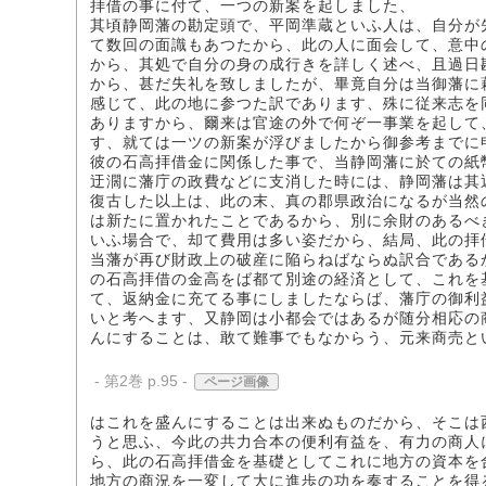
拝借の事に付て、一つの新案を起しました、
其頃静岡藩の勘定頭で、平岡準蔵といふ人は、自分が
て数回の面識もあつたから、此の人に面会して、意中
から、其処で自分の身の成行きを詳しく述べ、且過日
から、甚だ失礼を致しましたが、畢竟自分は当御藩に
感じて、此の地に参つた訳であります、殊に従来志を
ありますから、爾来は官途の外で何ぞ一事業を起して
す、就ては一ツの新案が浮びましたから御参考までに
彼の石高拝借金に関係した事で、当静岡藩に於ての紙
迂濶に藩庁の政費などに支消した時には、静岡藩は其
復古した以上は、此の末、真の郡県政治になるが当然
は新たに置かれたことであるから、別に余財のあるべ
いふ場合で、却て費用は多い姿だから、結局、此の拝
当藩が再び財政上の破産に陥らねばならぬ訳合である
の石高拝借の金高をば都て別途の経済として、これを
て、返納金に充てる事にしましたならば、藩庁の御利
いと考へます、又静岡は小都会ではあるが随分相応の
んにすることは、敢て難事でもなからう、元来商売と
- 第2巻 p.95 -
ページ画像
はこれを盛んにすることは出来ぬものだから、そこは
うと思ふ、今此の共力合本の便利有益を、有力の商人
ら、此の石高拝借金を基礎としてこれに地方の資本を
地方の商況を一変して大に進歩の功を奏することを得