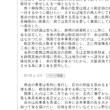
面目を一新せしむる一端ともならう。
愈々御採用になれば、商会の監督は固より勘定頭の
一任するやうに願ひたい、さすれば地方の商人中にて
進歩の効を奏するやう処置する見込である、速に此商
至極面白い新案だ、就ては其方法を委しく書面にして
へ差出した。
藩庁の評議は忽ち決し、静岡の紺屋町といふ所に、
会を設立した。全体の取締は勘定頭の任で、余は頭取
はなかつたが、我国で合本事業の起つたのは、これが
勘定所の役人数名を各部の係員とし、之に用達幾名
二名に命じたもので、月番に勤務した。
会所の業務は商品抵当の貸附、又は定期当座預金、
を静岡其他の市場に売却し又は地方の村々へ貸与する
移住民が多く、米の需要が多かつたから、大阪其他で
させる為に多く金を貸与した。
- 第2巻 p.100 -
ページ画像
商会の事業は有利に進行し、応分の利益を収めるま
便を感じ、稍当初の目的を達する様になつて来た。
開業したのは二年二月であつたが、五月に藩庁から
兎も角其名称を改正せよといふ内意があつて、種々評
自分は此事業を育成し、日本に合本事業の先を示さ
由つて金を儲けたい、位地を造りたいなどといふ野心