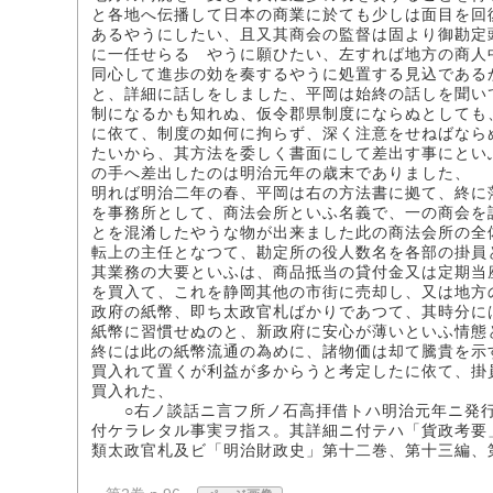
と各地へ伝播して日本の商業に於ても少しは面目を回
あるやうにしたい、且又其商会の監督は固より御勘定
に一任せらるゝやうに願ひたい、左すれば地方の商人
同心して進歩の効を奏するやうに処置する見込である
と、詳細に話しをしました、平岡は始終の話しを聞い
制になるかも知れぬ、仮令郡県制度にならぬとしても
に依て、制度の如何に拘らず、深く注意をせねばなら
たいから、其方法を委しく書面にして差出す事にとい
の手へ差出したのは明治元年の歳末でありました、
明れば明治二年の春、平岡は右の方法書に拠て、終に
を事務所として、商法会所といふ名義で、一の商会を
とを混淆したやうな物が出来ました此の商法会所の全
転上の主任となつて、勘定所の役人数名を各部の掛員
其業務の大要といふは、商品抵当の貸付金又は定期当
を買入て、これを静岡其他の市街に売却し、又は地方
政府の紙幣、即ち太政官札ばかりであつて、其時分に
紙幣に習慣せぬのと、新政府に安心が薄いといふ情態
終には此の紙幣流通の為めに、諸物価は却て騰貴を示
買入れて置くが利益が多からうと考定したに依て、掛
買入れた、
○右ノ談話ニ言フ所ノ石高拝借トハ明治元年ニ発行
付ケラレタル事実ヲ指ス。其詳細ニ付テハ「貨政考要
類太政官札及ビ「明治財政史」第十二巻、第十三編、