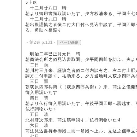
○上略
十二月廿八日 晴
朝より御用書類取調いたす、夕方杉浦来る、平岡庄七
十二月廿九日 晴
朝出殿謹慎之者儀ニ付大目付へ見込申談す、平岡四郎
る、勇助へ相渡す
- 第2巻 p.101 -
ページ画像
明治二年巳正月元日 晴
朝商法会所之儀見込書取調、夕平岡四郎を訪ふ、夫よ
二日 雨
朝川村三介来、謹慎之者儀ニ付内談有之、右ニ付土肥
調方ニ付申談す、祐助来る、夕方当地町人荻原四郎兵
三日 雨
朝荻原四郎兵衛《（萩原四郎兵衛）》来、商法之儀開
御入用調いたす
四日 晴
朝より仏行御入用調いたす、午後平岡四郎へ罷越す、
仏行調物いたす
五日 晴
北村彦次郎来、商法筋申談す、仏行調物いたす
六日 晴
商法見込書持参御殿ニ而一翁殿ヘ上ル、見込之儀申立
七日