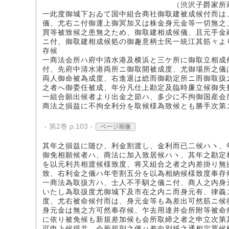
（渋沢子爵家所蔵
一此度御城下おゐて国中組合商社御取建被成候付而は
儀、尤右ニ付御運上御冥加又は株金身元金等一切無之
買等被致候之患無之ため、御取建相成候儀、且元手金
ニ付、御取建相成候処の御趣意柄士民一統江其筋々よ
存候
一商法会所ハ府中清水港及横浜と三ケ所に御取立相成
付、先府中清水港両所ニ御取開被成度、尤御場所之儀
両人御命被為成度、右進退は総而御勘定所ニ而御取扱
之者へ御委任被成、年分凡仕上勘定及臨時廉立候御失
一組合願出候者より出金之節ハ、多少に不拘御国産会
商法之損益に不拘全利分を取候様為致候とも勝手次第
- 第2巻 p.103 -
ページ画像
其年之損益に随ひ、利金割渡し、金利而已二候ハヽ、
御免相願候者ハ、商法に加入致居候ハヽ、其年之勘定
を以元利共相渡候様致度、将又組合之者之内差掛り無
致、右利金之儀ハ年壱割五分を以為相納候様致度奉存
一商法為取扱方ハ、士人不手馴之儀ニ付、商人之内身
いたし為取扱度尤御城下及市在之内ニ而身元有、律義
度、尤右被命候付而は、身元金等も為差出可然筋ニ候
身元金は無之方可然奉存候、乍去用達并会所附等被命
に依り被免候も新規差加候も会所取締之者之申立次第
可申上候得共、会所規則之儀ハ差向別紙之通相定置候