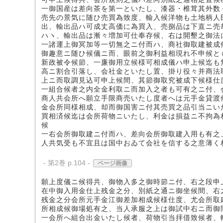
一御国産は差向茶を第一といたし、漆器・椎茸其外数
売先の景気に随ひ売買為致度、輸入候洋物も土地柄人
出、輸出品ハ可成丈高価に為買入、売捌品は下直ニ売
ハヽ、輸出品は漸々増加可仕奉存候、右は開墾之御法
一諸運上御冥加等一切無之ニ付而ハ、商社御取建被成
御趣意ニ随ひ候儀ニ而、眼前之御利益相現れ不申候と
新政被令候節、一廉御用立候様可相成儀ハ申上候迄も
高ニ割合引落し、会社金といたし置、掛り役々并商法
上ニ而取調見込可申上候間、其節御取究被成下候様仕
一組合候者之内全金利取ニ而加入之者も可有之ニ付、
商人共会所へ願立手限商売いたし度者へは元手金貸渡
金会所同様相成、却而御国害ニ付其売買之品引当ニい
買相済候迄は会所荷物ニいたし、利金は損益ニ不拘為
候
一右会所御取建ニ付而ハ、差向会所御取建入用も有之
人共気受も不宜且は国中おゐて会社を信する之意薄く
- 第2巻 p.104 -
ページ画像
願上度儀ニ候得共、御物入多之御時節ニ付、右之段申
在中御入用金仕上残金之分、別紙之通ニ御坐候間、右
残金之分会所元手金江御差加相成候様仕度、尤会所取
所相成候御場処有之、当人承服之上は御試中右ニ而御
一会所へ組合出金いたし候者、荷物引当拝借致候者、