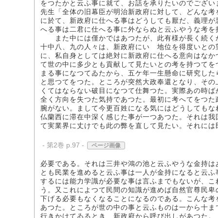
をつたかと云ふ事に就て、お話を承りたいのでござい
先生「全体の旧幕臣が明治新政府に対して、どんな考
に於て、新政府に仕へる事はどうしても厭だ、義理が
へる事は二君に仕へる事に外ならぬと云ふやうな考を
また中には僅かではあつたが、此有様が長く続くか
十中八、九の人々は、新政府にいゝ地位を得度いとの
に、私自身としては絶対に新政府に仕へる意向はなか
て世の中に多少とも貢献して見たいとの考を持つてを
まる事になつてゐたから、五ケ年一生懸命に研究した
と思つてをつた。ところが突然大政奉還となり、その
くてはならない破目になつて仕舞つた。実際あの時ば
全く方向を失つた気持であつた。最初に考へてをつた
腕がない。まして今更百姓になる気にはどうしてもな
仏蘭西に滞在中深く感じた事が一つあつた。それは我
て実業界に丈けでも此の弊を直して見たい。それには
- 第2巻 p.97 -
ページ画像
必要である。それは三井や鴻の池と云ふやうな金持は
とも民業を進めると云ふ事は一人が金持になると云ふ
するには能力学識が必要な事は言ふまでもないが、こ
う。又これによつて民間の知識が進めば自然官尊民卑
下げる必要もなくなることになるのである。こんな考
あつた。ところが世の中の事と云ふものは一から十ま
行きかけてゐるとき、新政府から呼び出しがあつた。