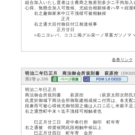
組合加入いたし度者は士農商之無差別多少ニ不拘加入
心得、無懸念加入可致候、尤組合相願候者ハ早々紺屋
右之趣御家来中江不洩様可被相触候
正月
右之通大目付御目付江相達候事
正月廿日
○右ニヨレバ、ココニ掲グル栄一ノ草案ガソノマヽ
各巻リンク
（DK020
明治二年巳正月 商法御会所規則書 萩原控
第2巻 p.106
ページ画像
PDM 1.0 DEED
明治二年巳正月
商法御会所規則書 萩原控 （萩原太郎次郎氏
此度於御城下商法会所御取建相成候ニ付而は、各支配
段兼而可被心得候尤御領国之儀は人口ニ応し米穀不足
右之通惣町中末々迄不洩様可相触者也
巳正月廿三日 府中奉行所 御印 町年寄
右之通被 仰渡候間此段相触申候以上
巳正月廿四日 町年寄 会所