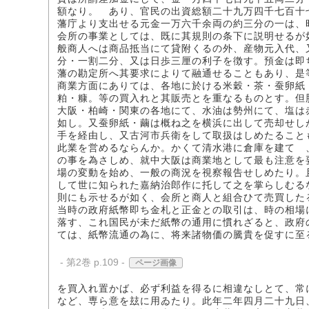
額なり。 あり、官民の出資総額二十九万四千七百十
藩庁より支出せる元金一万六千余両の約三分の一は、
会所の事業としては、既に其規則の条下に説明せるが
般商人へは商品抵当にて貸附くるの外、産物元入代、
分・一割二分、又は日歩三厘の利子を徴す。預金は即
藩の勘定所へ其要求によりて融通せることもあり、是
商業方面にありては、各地に於ける米穀・茶・蚕卵紙
粕・糠。等の買入れと其販売とを重なるものとす。但
大阪・柏崎・関東の各地にて、水油は勢州にて、塩は
如し。又蚕卵紙・繭は概ね之を横浜に出して売却せし
手を経由し、又古河市兵衛をして取扱はしめたること
此業を営めるならんか。かくて清水港に倉庫を建てゝ
の事を為さしめ、就中大阪は商業地として最も注意を
場の変動を始め、一般の商況を視察報告せしめたり。
して世に知られた嘉納治郎作に托して之を掌らしむる
則にも示せるが如く、会所と商人と組合ひて売買した
当時の政府紙幣即ち金札と正金との取引は、時の相場
落す、これ国民が未だ紙幣の通用に慣れざると、政府
ては、紙幣流通の為に、将来諸物価の騰貴を促すに至
- 第2巻 p.109 -
ページ画像
を買入れ置かば、必ず利益を得るに相違なしとて、常
など、専ら意を玆に用ゐたり。此年二年四月二十九日