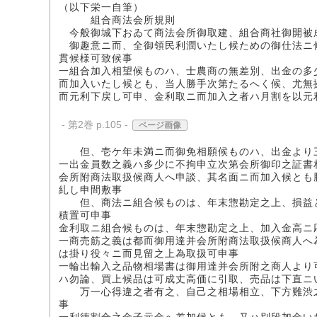
（以下栄一自筆）
組合商法会所規則
今般御城下おゐて商法会所御取建、組合商社御開被
御趣意ニ而、全御領民利潤いたし候ための御仕法ニ
貫候様可致候事
一組合加入相望候ものハ、士農商の無差別、出金の多
而加入いたし候とも、当人勝手次第たるへく候、尤無
而元利下戻し可申、金利取ニ而加入之者ハ月割を以元
- 第2巻 p.105 -
ページ画像
但、壱ケ年未満ニ而御免相願候ものハ、出金より
一出金員数之義ハ多少に不拘申立次第会所御印之証書
会所附商法取扱候商人へ申談、其名面ニ而加入候とも
糺し申間敷事
但、商法ニ組合候ものは、年末惣勘定之上、損益と
積置可申事
金利取ニ組合候ものは、年末惣勘定之上、加入金高ニ
一商売筋之義は都而御用達并会所附商法取扱候商人へ
は掛り役々ニ而見留之上為取扱可申事
一輪出輸入之品物相場書は御用達并会所附之商人より
ハ勿論、買上候品は可成丈高価に引取、売品は下直ニ
万一心得違之者有之、自己之相場相立、下方難渋之
事