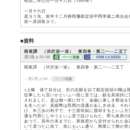
明治二年己巳一月十六日（1869年）
一月十六日
是ヨリ先、前年十二月静岡藩勘定頭平岡準蔵ニ商法会
栄一其頭取タリ。
■資料
雨夜譚 （渋沢栄一述） 第四巻・第二一―二五丁
第2巻 p.93-96
ページ画像
PDM 1.0 DEED
雨夜譚 （渋沢栄一述） 第四巻・第二一―二五丁 
- 第2巻 p.94 -
ページ画像
○上略 偖て自分は、右の志願を以て勘定組頭の職は
従事したら宜いかといふ一段に至ては、頗る其採択に
されました、是は御一新に付て、金融に著しき窮迫を
を支へたが、其紙幣は民間の流通があしきゆゑ、それ
け、年三歩の利子で、十三箇年賦に償却するといふ方
通を円滑にしやうといふ意で設けられた、即ち政府の
あつて、其年の末までに、新政府から交付せられた金
いて居つたに依て、前にもいふ通り、商業にて聊か世