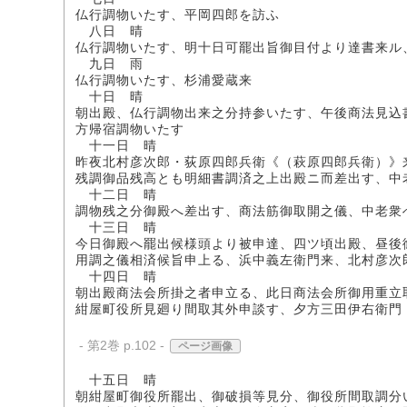
仏行調物いたす、平岡四郎を訪ふ
八日 晴
仏行調物いたす、明十日可罷出旨御目付より達書来ル
九日 雨
仏行調物いたす、杉浦愛蔵来
十日 晴
朝出殿、仏行調物出来之分持参いたす、午後商法見込
方帰宿調物いたす
十一日 晴
昨夜北村彦次郎・荻原四郎兵衛《（萩原四郎兵衛）》
残調御品残高とも明細書調済之上出殿ニ而差出す、中
十二日 晴
調物残之分御殿へ差出す、商法筋御取開之儀、中老衆
十三日 晴
今日御殿へ罷出候様頭より被申達、四ツ頃出殿、昼後
用調之儀相済候旨申上る、浜中義左衛門来、北村彦次
十四日 晴
朝出殿商法会所掛之者申立る、此日商法会所御用重立
紺屋町役所見廻り間取其外申談す、夕方三田伊右衛門
- 第2巻 p.102 -
ページ画像
十五日 晴
朝紺屋町御役所罷出、御破損等見分、御役所間取調分