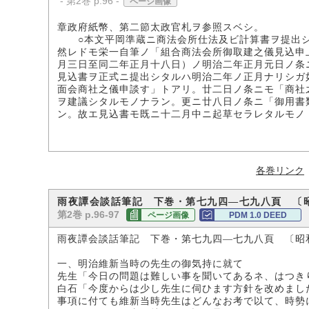
- 第2巻 p.96 -
ページ画像
章政府紙幣、第二節太政官札ヲ参照スベシ。
○本文平岡準蔵ニ商法会所仕法及ビ計算書ヲ提出シ
然レドモ栄一自筆ノ「組合商法会所御取建之儀見込申
月三日至同二年正月十八日）ノ明治二年正月元日ノ条
見込書ヲ正式ニ提出シタルハ明治二年ノ正月ナリシガ
面会商社之儀申談す」トアリ。廿二日ノ条ニモ「商社
ヲ建議シタルモノナラン。更ニ廿八日ノ条ニ「御用書
ン。故エ見込書モ既ニ十二月中ニ起草セラレタルモノ
各巻リンク
雨夜譚会談話筆記 下巻・第七九四―七九八頁 〔
第2巻 p.96-97
ページ画像
PDM 1.0 DEED
雨夜譚会談話筆記 下巻・第七九四―七九八頁 〔昭
一、明治維新当時の先生の御気持に就て
先生「今日の問題は難しい事を聞いてあるネ、はつき
白石「今度からは少し先生に伺ひます方針を改めまし
事項に付ても維新当時先生はどんなお考で以て、時勢