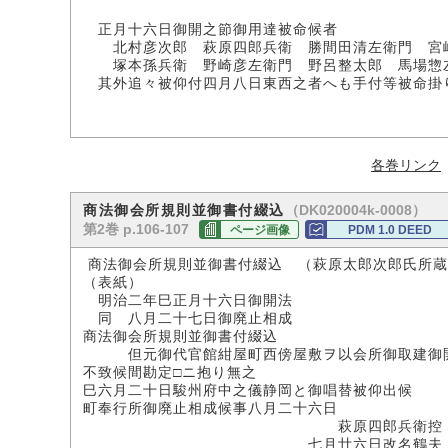
正月十六日御開之節御用達被命候者
北村彦次郎 萩原四郎兵衛 勝間田清左衛門 宮
塚本孫兵衛 野崎彦左衛門 野呂整太郎 馬場惣
其外追々被仰付四月八日東西之者へも手付等被命掛
各巻リンク
（DK020004k-0008）
商法御会所規則並御書付綴込
第2巻 p.106-107
ページ画像
PDM 1.0 DEED
商法御会所規則並御書付綴込 （萩原太郎次郎氏所蔵
（表紙）
明治二年巳正月十六日御開法
同 八月二十七日御廃止相成
商法御会所規則並御書付綴込
但元御代官館紺屋町西傍屋敷ヲ以会所御取建御開
不致候間勘定□ニ抱り無之
巳六月二十日駿州府中之儀静岡と御唱替被仰出候
町奉行所御廃止相成候事八月二十六日
萩原四郎兵衛控
七月廿六日改名鶴夫