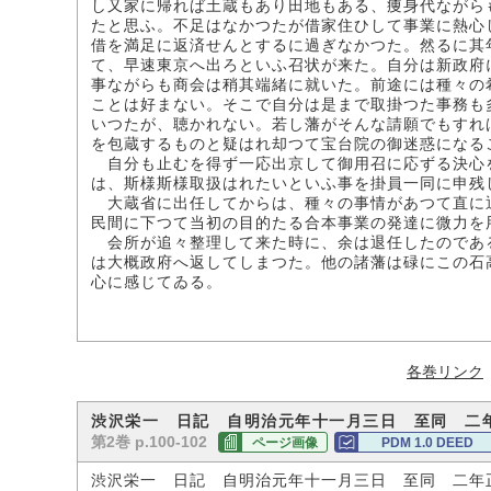
し又家に帰れば土蔵もあり田地もある、痩身代ながら
たと思ふ。不足はなかつたが借家住ひして事業に熱心
借を満足に返済せんとするに過ぎなかつた。然るに其
て、早速東京へ出ろといふ召状が来た。自分は新政府
事ながらも商会は稍其端緒に就いた。前途には種々の
ことは好まない。そこで自分は是まで取掛つた事務も
いつたが、聴かれない。若し藩がそんな請願でもすれ
を包蔵するものと疑はれ却つて宝台院の御迷惑になる
自分も止むを得ず一応出京して御用召に応ずる決心
は、斯様斯様取扱はれたいといふ事を掛員一同に申残
大蔵省に出任してからは、種々の事情があつて直に
民間に下つて当初の目的たる合本事業の発達に微力を
会所が追々整理して来た時に、余は退任したのであ
は大概政府へ返してしまつた。他の諸藩は碌にこの石
心に感じてゐる。
各巻リンク
渋沢栄一 日記 自明治元年十一月三日 至同 二
第2巻 p.100-102
ページ画像
PDM 1.0 DEED
渋沢栄一 日記 自明治元年十一月三日 至同 二年