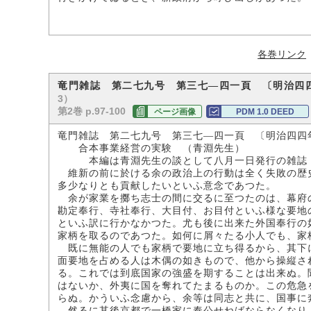
各巻リンク
竜門雑誌 第二七九号 第三七―四一頁 〔明治四
3）
第2巻 p.97-100
ページ画像
PDM 1.0 DEED
竜門雑誌 第二七九号 第三七―四一頁 〔明治四四
合本事業経営の実験 （青淵先生）
本編は青淵先生の談として八月一日発行の雑誌『
維新の前に於ける余の政治上の行動は全く失敗の歴
多少なりとも貢献したいといふ意念であつた。
余が家業を擲ち志士の間に交るに至つたのは、幕府
勘定奉行、寺社奉行、大目付、お目付といふ様な要地
といふ訳に行かなかつた。尤も後に出来た外国奉行の
家柄を取るのであつた。如何に屑々たる小人でも、家
既に無能の人でも家柄で要地に立ち得るから、其下
面要地を占める人は木偶の如きもので、他から操縦さ
る。これでは到底国家の強盛を期することは出来ぬ。
はないか、外夷に国を奪れてたまるものか。この危急
らぬ。かういふ念慮から、余等は同志と共に、国事に
然るに其後京都で一橋家に奉公せねばならなくなり