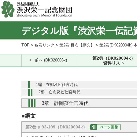
デジタル版『渋沢栄一伝記
TOP
>
各巻リンク
>
第2巻 目次【綱文】
> 第2巻(DK020004k) 
第2巻（DK020004k）
前へ (DK020003k)
資料リスト
1編 在郷及ビ仕官時代
2部 亡命及ビ仕官時代
3章 静岡藩仕官時代
■綱文
第2巻 p.93-109（DK020004k）
ページ画像