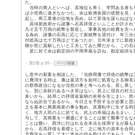
た。
当時の商人といへば、其地位も卑く、学問ある者も
ば小売商に過ぎなかつた。余は欧洲各国の状態を見、
起し、商工業者の位地を高め、以て富強を謀らねばな
其頃新政府から諸藩へ石高拝借といふことが許され
凡そ五千万両の紙幣を製造し、軍事其他の経費を支へ
る為め、諸藩の石高に応じて新紙幣を貸付け、年三分
付総高は七十万両ほどであつたが、元年末までに新政
聊か世に貢献したいと工夫してゐた際だから、この石
是に於て余は勘定頭の平岡準蔵を訪ね、勘定組頭を
- 第2巻 p.99 -
ページ画像
し意中の新案を相談した。『当静岡藩で拝借の紙幣は
に費消する時は、藩は返済方を如何に処置なさる御見
の郡県政治になるが当然の事と考へられる。若し果し
ら、別に余財のあるべき筈はない。其上に現在の封土
多いから、結局この拝借金返納の余裕を生じまい。然
ならぬ訳合であるから、今日之を予防するが必要と思
之を基本に興業殖産の事を勉め、其運転中に生ずる利
く、地方人民の上に於ても、此上の幸福はあるまい。
与して、其商業を一層盛にすることは敢て難事でもな
ことは難い、西洋に行はれる合本法を採用するが最も
から、石高拝借を基礎として、之に地方の資本を合同
方商況を一変して大に進歩の功を助けるであらう。又