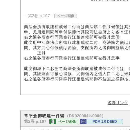
- 第2巻 p.107 -
ページ画像
商法会所御取建相成候ニ付而は商法筋ニ係り候儀は其
申、尤用達用聞等申付候節は其段商法会所より各々江
右之通各所奉行同添奉行江相達候間可被得其意候
此度府中江商法会所御取建相成候ニ付、商法筋之儀は
間、其方共心付候儀は勿論、支配所内之者御国益筋之
正月
右之通各所奉行同添奉行江相達候間可被得其意事
此度御城下ニおゐて商法会所御取建被成候ニ付而は、
間、其段兼而可被心得候、尤御領内之儀人口ニ応し米
右之通各所奉行同添奉行江相達候間御不益無之様御払
各巻リンク
（DK020004k-0009）
常平倉御取建一件留
第2巻 p.107
ページ画像
PDM 1.0 DEED