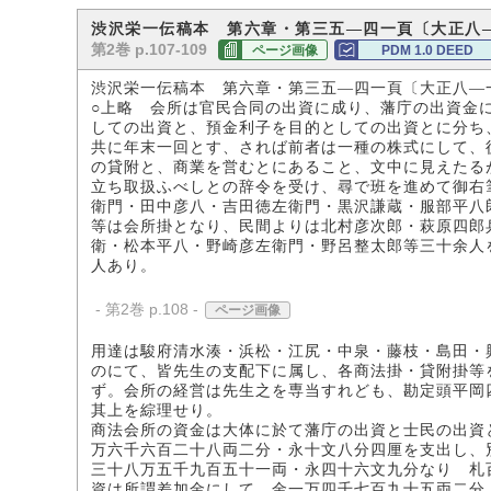
渋沢栄一伝稿本 第六章・第三五―四一頁〔大正八
第2巻 p.107-109
ページ画像
PDM 1.0 DEED
渋沢栄一伝稿本 第六章・第三五―四一頁〔大正八―
○上略 会所は官民合同の出資に成り、藩庁の出資金
しての出資と、預金利子を目的としての出資とに分ち
共に年末一回とす、されば前者は一種の株式にして、
の貸附と、商業を営むとにあること、文中に見えたる
立ち取扱ふべしとの辞令を受け、尋で班を進めて御右
衛門・田中彦八・吉田徳左衛門・黒沢謙蔵・服部平八
等は会所掛となり、民間よりは北村彦次郎・萩原四郎
衛・松本平八・野崎彦左衛門・野呂整太郎等三十余人
人あり。
- 第2巻 p.108 -
ページ画像
用達は駿府清水湊・浜松・江尻・中泉・藤枝・島田・
のにて、皆先生の支配下に属し、各商法掛・貸附掛等
ず。会所の経営は先生之を専当すれども、勘定頭平岡
其上を綜理せり。
商法会所の資金は大体に於て藩庁の出資と士民の出資
万六千六百二十八両二分・永十文八分四厘を支出し、
三十八万五千九百五十一両・永四十六文九分なり 札
資は所謂差加金にして、金一万四千七百九十五両二分