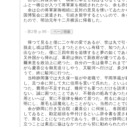
ふと一橋公が入つて将軍家を相続されたから、余も亦
余は公の将軍家御相続に反対の意見を懐いてゐたか
国博覧会に派遣され、引続き留学するといふので、余
たので、明治元年十二月横浜に帰着した。
- 第2巻 p.98 -
ページ画像
帰つて見ると僅に二ケ年の変であるが、世は丸で引
脱走し或は隠れてしまつたとかいふ有様で、知つた人
出なかつた。僅に三四年前を追懐すると夢の如くであ
又外国から帰れば、幕府は倒れて新政府が建つてゐる
爾来意を政治上に絶つた、自分の一生は最早これまで
がら慶喜公を御見送りしやう、又駿河へ行けば、多少
うて、終に駿河に行つた。
当時静岡藩では大久保一翁が中老職で、平岡準蔵が
し、且つ余に対して大に信用を置いて呉れた。といふ
つた。費用が不足すれば、幾何でも要つただけを請求
ない。誠に困つたことであり、不都合の処為であつた
用といへば、実に不規律を極めて居つた。然るに余は
明にし、厘毛も誤魔化したことがない。当然のことで
余が静岡に行き宝台院（慶喜公）に伺候し、各国巡
してゐると、勘定組頭を申付けるといふ辞令書を渡さ
で、斯ることになつたのであらう。併し自分が静岡に
立つことは素志に協はなかつたから切に勧められたの