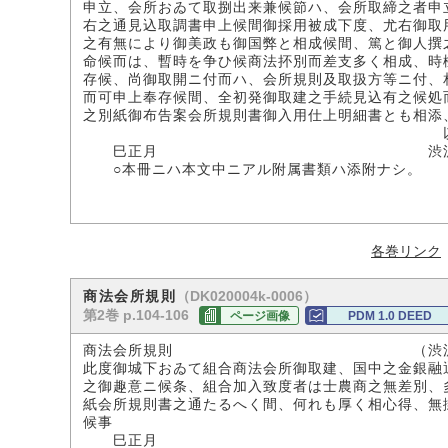
申立、会所おゐて取捌出来兼候節ハ、会所取締之者申
右之通見込取調書申上候間御採用被成下度、尤右御取
之有無により御美政も御国弊と相成候間、篤と御人撰
命候而は、暫時を争ひ候商法抔別而差支多く相成、時
存候、尚御取開ニ付而ハ、会所規則及取扱方等ニ付、
而可申上奉存候間、全初発御取建之手続見込有之候処
之別紙御布告案会所規則書御入用仕上明細書とも相添
以
巳正月 渋沢篤
○本冊ニハ本文中ニアル附属書類ハ添附ナシ。
各巻リンク
（DK020004k-0006）
商法会所規則
第2巻 p.104-106
ページ画像
PDM 1.0 DEED
商法会所規則 （渋沢子爵
此度御城下おゐて組合商法会所御取建、国中之金銀融
之御趣意ニ候条、組合加入致度者は士農商之無差別、
紙会所規則書之通たるへく間、何れも厚く相心得、無
候事
巳正月