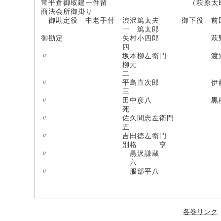
常平倉御取建一件留 （萩原太郎次
商法会所御掛り
御勘定役 中老手付 渋沢篤太夫 御下役 前
一 篤太郎
御勘定 矢村小四郎 萩野徤太郎
四
〃 坂本柳左衛門 渡辺源
柳元
二
〃 平島直次郎 伊藤三
三
〃 田中彦八 黒柳徳
死
〃 佐久間忠左衛門
五
〃 吉田徳左衛門
別格 亨
〃 黒沢謙蔵
六
〃 服部平八
各巻リンク