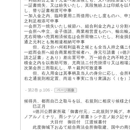
一利徳割合之金子元金へ差加候とも、又ハ別段加金い
一証書焼失、又は紛失いたし、其段無紛上は印紙を以
し、替り証書相渡可申事
一加入金之内、臨時要用ニ而借用いたし度ものハ、申
之利足相添可申事
一会所万一焼失いたし候節ハ、組合利金之内より分割
一会所へ申立、金子借請、商業相営度ものハ、輸出輸
尤右荷物ハ売買相済候迄は会所荷物ニいたし、利金損
通之元利とも無相違相納可申事
但、右之分ハ何程利益有之候とも全当人持之儀ニ付
一総而会所へ組合商業相営候者ハ、身元引請書（○徳
請之証書」とあり）差出置可申、万一組合之内不時之
積金之内を以救助可致、尤商法ニ付売掛滞り又は相場
次第会所ニ而取糺し、早々裁判可致遣事
但、右入用金は其事柄及当人の身分に応し、会所積
右之通規則相定置、尚追々事実に当り衆議お《（を）
- 第2巻 p.106 -
ページ画像
候得共、都而自己之取斗を以、右規則に相戻り候様之
巳正月 商法
○徳川公爵家所蔵「御書付元」ニ此規則ヲ掲グ。本
ノアルノミナリ。而シテソノ前書トシテ左ノ如ク記サ
大目付 御目付 江渡候書付
此度御城下おゐて組合商法会所御取建、国中の商売