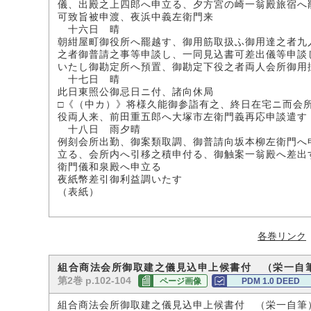
儀、出殿之上四郎へ申立る、夕方宮の崎一翁殿旅宿へ
可致旨被申渡、夜浜中義左衛門来
十六日 晴
朝紺屋町御役所へ罷越す、御用筋取扱ふ御用達之者九
之者御普請之事等申談し、一同見込書可差出儀等申談
いたし御勘定所へ預置、御勘定下役之者両人会所御用
十七日 晴
此日東照公御忌日ニ付、諸向休局
□《（中カ）》将様久能御参詣有之、終日在宅ニ而会
役両人来、前田重五郎へ大塚市左衛門義再応申談遣す
十八日 雨夕晴
例刻会所出勤、御案類取調、御普請向坂本柳左衛門へ
立る、会所内へ引移之積申付る、御触案一翁殿へ差出
衛門儀和泉殿へ申立る
夜紙幣差引御利益調いたす
（表紙）
各巻リンク
組合商法会所御取建之儀見込申上候書付 （栄一自
第2巻 p.102-104
ページ画像
PDM 1.0 DEED
組合商法会所御取建之儀見込申上候書付 （栄一自筆