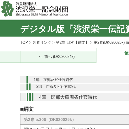
デジタル版『渋沢栄一伝記
TOP
>
各巻リンク
>
第2巻 目次【綱文】
> 第2巻(DK020025k
第
前へ (DK020024k)
1編 在郷及ビ仕官時代
2部 亡命及ビ仕官時代
4章 民部大蔵両省仕官時代
■綱文
第2巻 p.306（DK020025k）