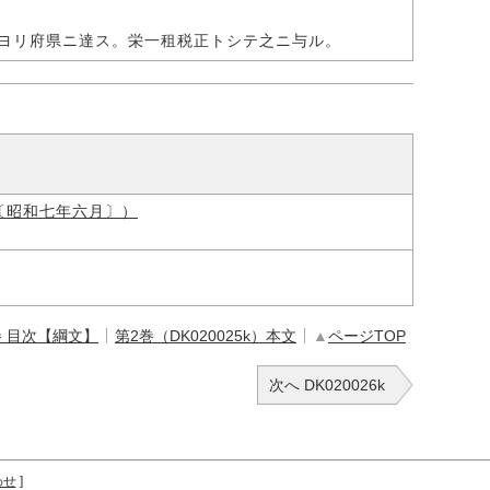
ヨリ府県ニ達ス。栄一租税正トシテ之ニ与ル。
〔昭和七年六月〕）
巻 目次【綱文】
第2巻（DK020025k）本文
▲
ページTOP
次へ DK020026k
わせ
]