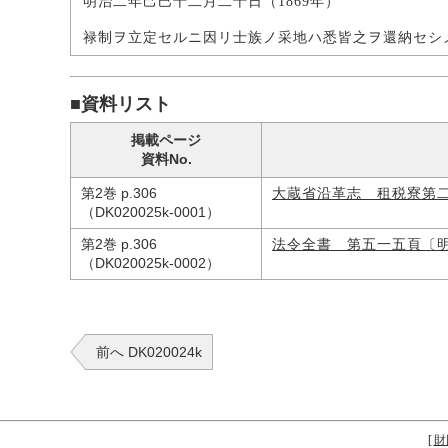
明治二年己巳十二月二十日（1869年）
禄制ヲ立定セルニ因リ士族ノ采地ハ悉皆之ヲ還納セシ
■資料リスト
掲載ページ
資料No.
第2巻 p.306
大蔵省沿革志 租税寮第
（DK020025k-0001）
第2巻 p.306
法令全書 第五一五頁〔
（DK020025k-0002）
前へ DK020024k
[
財