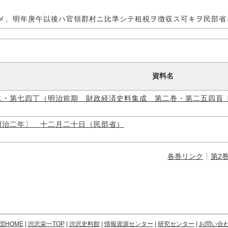
メ、明年庚午以後ハ官領郡村ニ比準シテ租税ヲ徴収ス可キヲ民部省
資料名
二・第七四丁（明治前期 財政経済史料集成 第二巻・第二五四頁
明治二年〕 十二月二十日（民部省）
各巻リンク
第2
団HOME
|
渋沢栄一TOP
|
渋沢史料館
|
情報資源センター
|
研究センター
|
お問い合