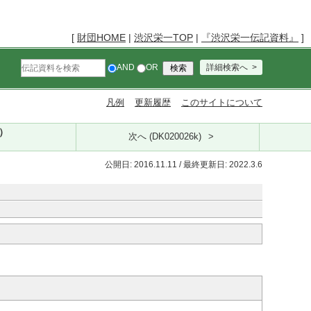
[
財団HOME
|
渋沢栄一TOP
|
『渋沢栄一伝記資料』
]
AND
OR
詳細検索へ
凡例
更新履歴
このサイトについて
k）
次へ (DK020026k)
公開日: 2016.11.11 / 最終更新日: 2022.3.6