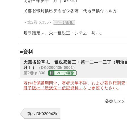
明治三年庚午二月（1870年）
民部省転封換邑ヲ命ゼシ各藩ニ代地ヲ換付スル方
- 第2巻 p.336 -
ページ画像
規ヲ議定ス。栄一租税正トシテ之ニ与ル。
■資料
大蔵省沿革志 租税寮第三・第一二―一三丁（明治
（DK020043k-0001）
月〕）
第2巻 p.336
ページ画像
著作権保護期間中、著者没年不詳、および著作権調査
冊子版の『渋沢栄一伝記資料』
をご参照ください。
各巻リンク
前へ DK020042k