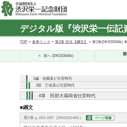
デジタル版『渋沢栄一伝記
TOP
>
各巻リンク
>
第2巻 目次【綱文】
> 第2巻(DK020046k) 
第
前へ (DK020045k)
1編 在郷及ビ仕官時代
2部 亡命及ビ仕官時代
4章 民部大蔵両省仕官時代
■綱文
第2巻 p.354-355（DK020046k）
ページ画像