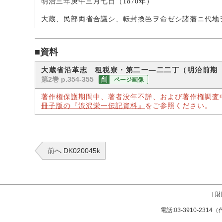
明治三年庚午三月七日（1870年）
大蔵、民部両省合議シ、転封換邑ヲ命ゼシ諸藩ニ代地
■資料
大蔵省沿革志 租税寮・第二一―二二丁（明治前期
第2巻 p.354-355
ページ画像
著作権保護期間中、著者没年不詳、および著作権調査
冊子版の『渋沢栄一伝記資料』
をご参照ください。
前へ DK020045k
[
財
電話:03-3910-231