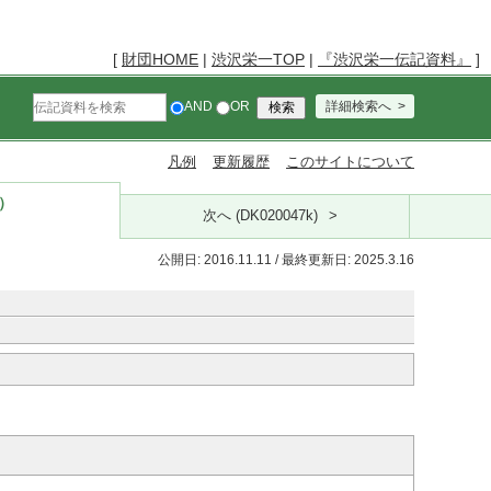
[
財団HOME
|
渋沢栄一TOP
|
『渋沢栄一伝記資料』
]
AND
OR
詳細検索へ
凡例
更新履歴
このサイトについて
k）
次へ (DK020047k)
公開日: 2016.11.11 / 最終更新日: 2025.3.16