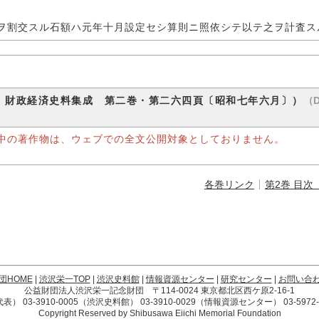
ヲ割交スル石額ハ元年十月設定セシ算則ニ照依シテ以テ之ヲ計査ス
（D
 財政経済史料集成 第二巻・第二六四頁〔昭和七年六月〕）
中の著作物は、ウェブでの全文公開対象としておりません。
各巻リンク
第2巻 目次
団HOME
|
渋沢栄一TOP
|
渋沢史料館
|
情報資源センター
|
研究センター
|
お問い合
公益財団法人渋沢栄一記念財団 〒114-0024 東京都北区西ケ原2-16-1
4（代表） 03-3910-0005（渋沢史料館） 03-3910-0029（情報資源センター） 03-59
Copyright Reserved by Shibusawa Eiichi Memorial Foundation