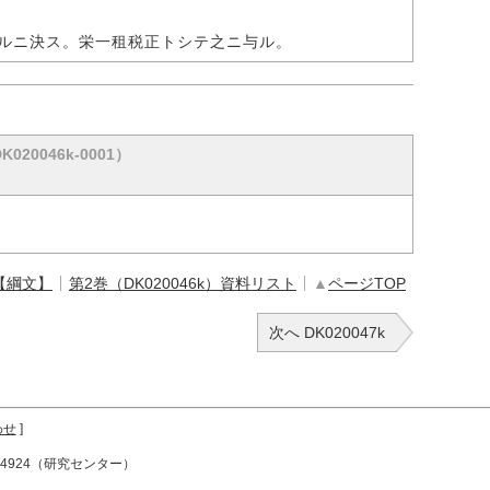
ルニ決ス。栄一租税正トシテ之ニ与ル。
K020046k-0001）
【綱文】
第2巻（DK020046k）資料リスト
▲
ページTOP
次へ DK020047k
わせ
]
72-4924（研究センター）