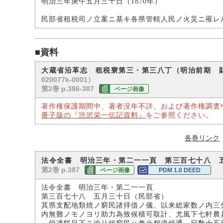
明治三年庚午五月三十日（1870年）
民部省租税司ノ立案ニ基キ各県管轄人民ノ火災ニ罹レ
■資料
大蔵省沿革志 租税寮第三・第三八丁（明治前期 
020077k-0001）
第2巻 p.386-387
ページ画像
著作権保護期間中、著者没年不詳、および著作権調査
冊子版の『渋沢栄一伝記資料』
をご参照ください。
各巻リンク
法令全書 明治三年・第二一一頁 第三百七十八 
第2巻 p.387
ページ画像
PDM 1.0 DEED
法令全書 明治三年・第二一一頁
第三百七十八 五月三十日（民部省） 
其県支配地類焼ノ窮民諸拝借ノ儀、以来総家数ノ内三
内無難ノモノヨリ助力為致候積可取計、尤風下七軒農