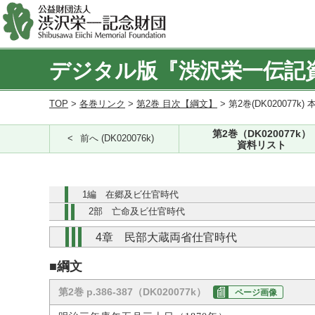
デジタル版『渋沢栄一伝記
TOP
>
各巻リンク
>
第2巻 目次【綱文】
> 第2巻(DK020077k) 
第2巻（DK020077k）
前へ (DK020076k)
資料リスト
1編 在郷及ビ仕官時代
2部 亡命及ビ仕官時代
4章 民部大蔵両省仕官時代
■綱文
第2巻 p.386-387（DK020077k）
ページ画像