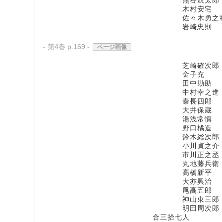
熊谷辰太郎
木村安宅
佐々木勇之
岩崎忠則
- 第4巻 p.169 -
ページ画像
芝崎確次郎
金子充
田中勘助
中村幸之進
秦長四郎
大井保蔵
湯浅常慎
野口橘造
鈴木総次郎
小川貞之介
市川正之丞
丸地藤兵衛
高橋新平
大亦興治
尾高五郎
神山東三郎
明田周次郎
合三拾七人