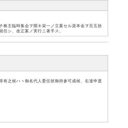
チ株主臨時集会ヲ開キ栄一ノ立案セル資本金ヲ百五拾
就任シ、改正案ノ実行ニ著手ス。
等有之候ハヽ御名代人委任状御持参可成候、右達申度