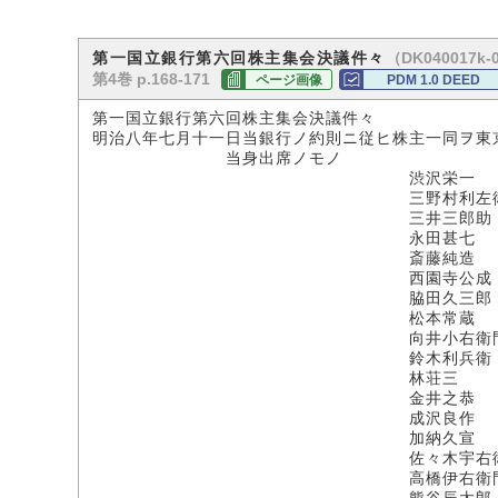
（DK040017k-
第一国立銀行第六回株主集会決議件々
第4巻 p.168-171
ページ画像
PDM 1.0 DEED
第一国立銀行第六回株主集会決議件々
明治八年七月十一日当銀行ノ約則ニ従ヒ株主一同ヲ東
当身出席ノモノ
渋沢栄一
三野村利左衛
三井三郎助
永田甚七
斎藤純造
西園寺公成
脇田久三郎
松本常蔵
向井小右衛
鈴木利兵衛
林荘三
金井之恭
成沢良作
加納久宣
佐々木宇右衛
高橋伊右衛