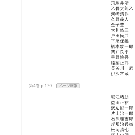
飛鳥井清
乙骨太郎乙
河崎清作
久野義人
金子豊
大川脩三
戸田氏共
平尾保義
橋本欽一郎
関戸良平
星野慎吾
稲葉正邦
長谷川一彦
伊沢常蔵
- 第4巻 p.170 -
ページ画像
堀江猪助
益田正祐
沢辺鯉一郎
片山治一郎
石沢理吉郎
岸畑治兵衛
松岡清七