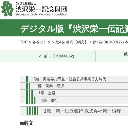
デジタル版『渋沢栄一伝記
TOP
>
各巻リンク
>
第4巻 目次【綱文】
> 第4巻(DK040017k) 
第
前へ (DK040016k)
2編 実業界指導並ニ社会公共事業尽力時代
1部 実業・経済
1章 金融
1節 銀行
1款 第一国立銀行 株式会社第一銀行
■綱文