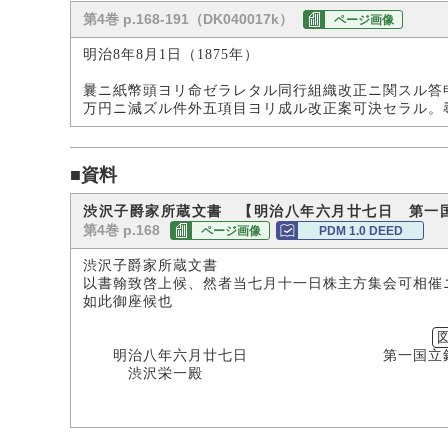
第4巻 p.168-191（DK040017k）
ページ画像
明治8年8月1日（1875年）
曩ニ紙幣頭ヨリ命ゼラレタル同行組織改正ニ関スル答
万円ニ減ズル件外五項目ヨリ成ル改正案可決セラル。
■資料
渋沢子爵家所蔵文書 【明治八年六月廿七日 第一
第4巻 p.168
ページ画像
PDM 1.0 DEED
渋沢子爵家所蔵文書
以書翰致啓上候、然者当七月十一日株主方集会可相催
如此御座候也
（印
明治八年六月廿七日 第一国立
渋沢栄一殿