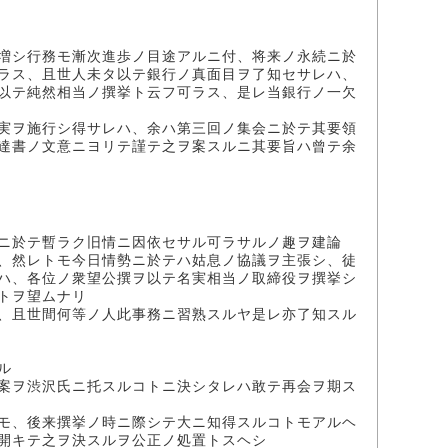
増シ行務モ漸次進歩ノ目途アルニ付、将来ノ永続ニ於
ラス、且世人未タ以テ銀行ノ真面目ヲ了知セサレハ、
以テ純然相当ノ撰挙ト云フ可ラス、是レ当銀行ノ一欠
実ヲ施行シ得サレハ、余ハ第三回ノ集会ニ於テ其要領
達書ノ文意ニヨリテ謹テ之ヲ案スルニ其要旨ハ曾テ余
ニ於テ暫ラク旧情ニ因依セサル可ラサルノ趣ヲ建論
、然レトモ今日情勢ニ於テハ姑息ノ協議ヲ主張シ、徒
ハ、各位ノ衆望公撰ヲ以テ名実相当ノ取締役ヲ撰挙シ
トヲ望ムナリ
、且世間何等ノ人此事務ニ習熟スルヤ是レ亦了知スル
ル
案ヲ渋沢氏ニ托スルコトニ決シタレハ敢テ再会ヲ期ス
モ、後来撰挙ノ時ニ際シテ大ニ知得スルコトモアルヘ
開キテ之ヲ決スルヲ公正ノ処置トスヘシ