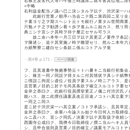
右株主及名代人等ハ午後三時議席ニ就キ各其位地ニ排
○中略
右利益金配当ノ議ハ已ニ決シタルヲ以テ、渋沢栄一ハ
此銀行営業ノ順序ハ当会ニテ既ニ第四回ニ至リ全ク
テ素ヨリ之ヲ期スヘシト云トモ銀行ノ業タル世間商業
只勉メテ之ヲ勧誘シ着々歩ヲ進ムルニ如カス、然リ而
典ニシテ宜シク其時ヲ待テ釐正セサル可ラス
故ニ余ハ本年一月三日ヲ以テ其更正ノ要件ヲ条記シ
ヲ陳述シ、追テ其実施ノ時ヲ瞻望セリ、然ルニ本年六
カ紙幣寮ニ建白セシ条款ニ係ルコトアルヲ覚
- 第4巻 p.171 -
ページ画像
フ、且其達書中無拠事勢云々トハ曩キニ当銀行初集会
シ、株主一同ノ同説ヲ得タルニ付其情状ヲ具シテ紙幣
ニ情誼ニ拘泥シ虚位ノ役員ヲ要スルノ時ニアラス、是
且営業ノ目的ニ於テモ尚其条款ヲ確立スルコトヲ要セ
金井之恭曰ク、此銀行役員撰挙更正ノ儀ニ付渋沢氏ノ
能ハス、故ニ此撰任議案及改正目途ノコトハ其立案ヲ
一同之ニ同ス
是ニ於テ渋沢栄一ハ其立案ノコトヲ承諾シ、且其草定
金井之恭曰ク、余輩ハ今論スル如ク今日何人カ取締役
ルニ及ハス、宜シク同氏ノ決案ヲ以テ其取扱ヲ依頼シ
西園寺公成曰ク、我儕今日取締役ノ撰ニ当ルヘキ人員
シ、且申合規則及営業ノ目的確立ノ議案モアルコトナ