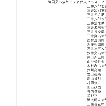
遠国又ハ病気ニテ名代人ヲ出スモノ
三井八郎右衛
三井次郎右衛
三井元之助
三井八郎次
三井震之助
三井源右衛
三井篤次郎
三井則右衛
西村虎四郎
近藤軌四郎
石井与三次
浅井文右衛
井口新三郎
山中伝兵衛
木村利右衛
深川亮蔵
吉田義高
鳥山貞利
村岡信方
仙石政固
堀内信義
星野正
沢太郎左衛
三越喜左衛