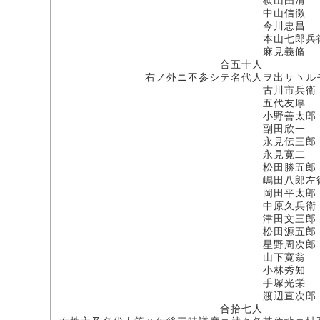
横山由清
中山信徴
今川忠昌
本山七郎兵
麻見義脩
合五十人
右ノ外ニ不参シテ名代人ヲ出サヽル
古川市兵衛［古河市
五代友厚
小野善太郎
副田欣一
永見伝三郎
永見寛二
松田勝五郎
嶋田八郎左衛
岡田平太郎
中原久兵衛
津田文三郎
松田源五郎
星野周次郎
山下寛翁
小林秀知
手塚光栄
渡辺直次郎
合拾七人