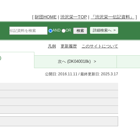
[
財団HOME
|
渋沢栄一TOP
|
『渋沢栄一伝記資料』
]
AND
OR
詳細検索へ
凡例
更新履歴
このサイトについて
k）
次へ (DK040018k)
公開日: 2016.11.11 / 最終更新日: 2025.3.17