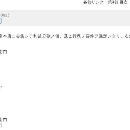
各巻リンク
第4巻 目次
0002）
京本店ニ会集シテ利益分割ノ儀、及ヒ行務ノ要件ヲ議定シタリ、右
門
門
門
門