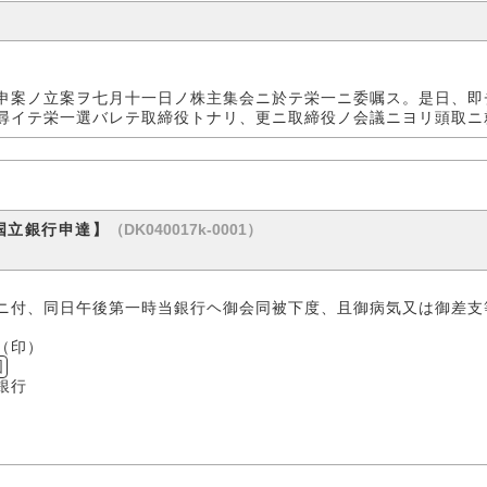
申案ノ立案ヲ七月十一日ノ株主集会ニ於テ栄一ニ委嘱ス。是日、即
尋イテ栄一選バレテ取締役トナリ、更ニ取締役ノ会議ニヨリ頭取ニ
（DK040017k-0001）
国立銀行申達】
ニ付、同日午後第一時当銀行ヘ御会同被下度、且御病気又は御差支
）
図
銀行