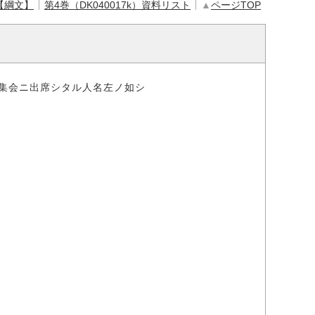
【綱文】
第4巻（DK040017k）資料リスト
▲
ページTOP
集会ニ出席シタル人名左ノ如シ