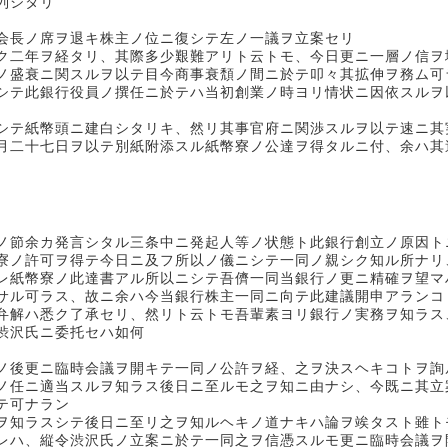
列シタリ
会長ノ席ヲ退キ株主ノ位ニ復シテ左ノ一議ヲ立案セリ
二年ヲ経タリ、其際多少艱難アリト云トモ、今日更ニ一層ノ信ヲ
ノ盛衰ニ関スルヲ以テ目今商事衰頽ノ間ニ於テ叩々其拡伸ヲ務ム可
シテ此銀行役員ノ撰任ニ於テハ当初創業ノ時ヨリ情状ニ因依スルヲ
テ紙幣頭ニ建白シタリキ、然リ其事官府ニ関渉スルヲ以テ速ニ其
月二十七日ヲ以テ別紙附添スル紙幣寮ノ公達ヲ得タルニ付、余ハ其
ノ節余カ発言シタル三条中ニ発起人等ノ状態ト此銀行創立ノ原因ト
寮ノ許可ヲ得テ今日ニ及フ所以ノ儀ニシテ一同ノ親シク知ル所ナリ
レ紙幣寮ノ此達書アル所以ニシテ吾儕一同当銀行ノ更ニ精確ヲ望マ
サル可ラス、故ニ余ハ今当銀行株主一同ニ向テ此建議開申アランコ
弁解ハ悉ク了承セリ、然リト云トモ吾輩素ヨリ銀行ノ実務ヲ知ラス
渋沢氏ニ委托セハ如何
ノ後更ニ臨時会議ヲ開キテ一同ノ公許ヲ経、之ヲ決スヘキコトヲ詢
ノ任ニ適当スルヲ知ラス後日ニ至ルモ之ヲ知ニ由ナシ、今既ニ其立
テ可ナラン
ヲ知ラスシテ後日ニ至リ之ヲ知ルヘキノ道ナキハ論ヲ竢タスト雖ト
レハ、縦令渋沢氏ノ立案ニ於テ一同之ヲ信憑スルモ更ニ臨時会議ヲ