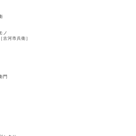
衛
モノ
兵衛］
門