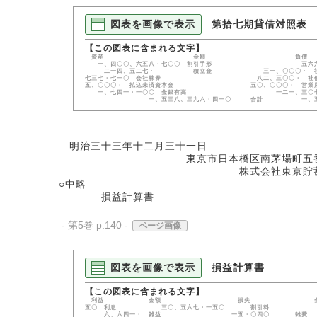
図表を画像で表示
第拾七期貸借対照表
資産 金額 負債 金額 貸附
一、四〇〇、六五八・七〇〇 割引手形 五
二一四、五二七・ 積立金 三一、〇〇
七三七・七一〇 会社株券 八二、三〇
五、〇〇〇・ 払込未済資本金 五〇、〇〇
一、七四一・一〇〇 金銀有高 一二一、三〇七・二八〇
一、五三八、三九六・四一〇 合計 一、五三八
明治三十三年十二月三十一日
東京市日本橋区南茅場町五番
株式会社東京貯蓄銀
○中略
損益計算書
- 第5巻 p.140 -
ページ画像
図表を画像で表示
損益計算書
利益 金額 損失 金額 公債利
五〇 利息 三〇、五六七・一五〇 割引料 一、〇
六、六四一・ 雑益 一五・〇四〇 雑費 