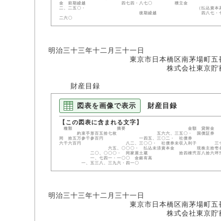
金 前期繰越 四七四・八七
二、二五〇・ （払込資
後期繰越 四八七・七一〇 合計 
二六〇
明治三十三年十二月三十一日
東京市日本橋区南茅場町五番
株式会社東京貯蓄銀
財産目録
図表を画像で表示
財産目録
種類 摘要 金額 貸附金 証書八
約束手形百五拾七枚 五六六、三五〇・ 国
同 拾五万参千参百円 一四五、三〇二・ 社債
六千六百円 八二、三〇〇・ 社債券未収入利
六五、〇〇〇・ 払込未済資本金 現株主拾壱名
二〇、〇〇〇・ 同家屋土蔵 拾四棟弐百八
一、七四一・一〇〇 金銀
一、五三八、三九六・四一〇
明治三十三年十二月三十一日
東京市日本橋区南茅場町五番
株式会社東京貯蓄銀