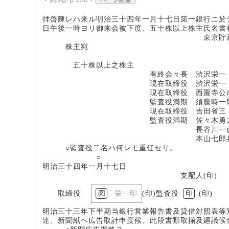
ページ画像
拝啓陳レハ来ル明治三十四年一月十七日第一銀行ニ於
日午後一時ヨリ御来会被下度、五十株以上株主氏名書
東京貯蓄銀
株主宛
五十株以上之株主
有終会々長 渋沢栄一
現在取締役 渋沢栄一
現在取締役 西園寺公
監査役満期 須藤時一
現在取締役 吉田省三
監査役満期 佐々木勇之
長谷川一
本山七郎兵
○監査役二名ハ何レモ重任セリ。
○
明治三十四年一月十七日
支配人(印)
取締役
栄一印
(印)監査役
印
(印)
明治三十三年下半期当銀行営業報告書及貸借対照表等
達、新聞紙ヘ広告取計申度候、此段書類取揃及廻議候