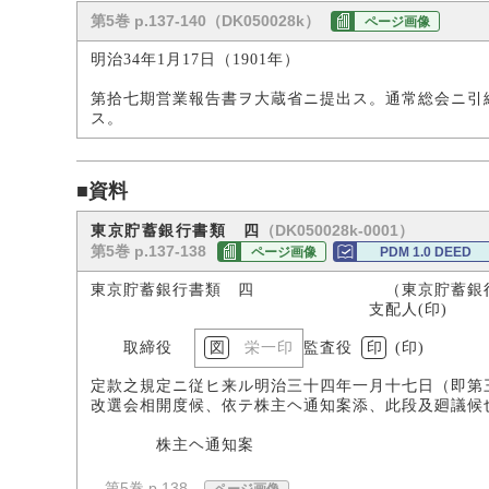
第5巻 p.137-140（DK050028k）
ページ画像
明治34年1月17日（1901年）
第拾七期営業報告書ヲ大蔵省ニ提出ス。通常総会ニ引
ス。
■資料
（DK050028k-0001）
東京貯蓄銀行書類 四
第5巻 p.137-138
ページ画像
PDM 1.0 DEED
東京貯蓄銀行書類 四 （東京貯蓄銀行
支配人(印)
取締役
栄一印
監査役
印
(印)
定款之規定ニ従ヒ来ル明治三十四年一月十七日（即第
改選会相開度候、依テ株主ヘ通知案添、此段及廻議候
株主ヘ通知案
- 第5巻 p.138 -