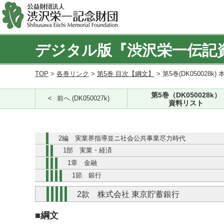
デジタル版『渋沢栄一伝記
TOP
>
各巻リンク
>
第5巻 目次【綱文】
> 第5巻(DK050028k) 
第5巻（DK050028k）
前へ (DK050027k)
資料リスト
2編 実業界指導並ニ社会公共事業尽力時代
1部 実業・経済
1章 金融
1節 銀行
2款 株式会社 東京貯蓄銀行
■綱文