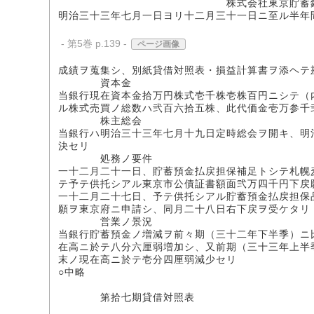
株式会社東京貯蓄銀
明治三十三年七月一日ヨリ十二月三十一日ニ至ル半年
- 第5巻 p.139 -
ページ画像
成績ヲ蒐集シ、別紙貸借対照表・損益計算書ヲ添ヘテ
資本金
当銀行現在資本金拾万円株式壱千株壱株百円ニシテ（
ル株式売買ノ総数ハ弐百六拾五株、此代価金壱万参千
株主総会
当銀行ハ明治三十三年七月十九日定時総会ヲ開キ、明
決セリ
処務ノ要件
一十二月二十一日、貯蓄預金払戻担保補足トシテ札幌
テ予テ供托シアル東京市公債証書額面弐万四千円下戻
一十二月二十七日、予テ供托シアル貯蓄預金払戻担保
願ヲ東京府ニ申請シ、同月二十八日右下戻ヲ受ケタリ
営業ノ景況
当銀行貯蓄預金ノ増減ヲ前々期（三十二年下半季）ニ
在高ニ於テ八分六厘弱増加シ、又前期（三十三年上半
末ノ現在高ニ於テ壱分四厘弱減少セリ
○中略
第拾七期貸借対照表