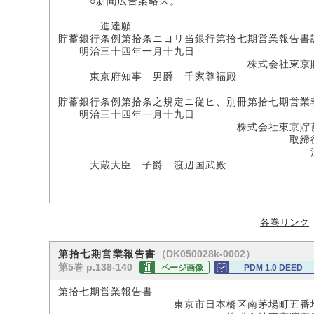
○新聞広告案略ス。
進達願
貯蓄銀行条例第拾条ニヨリ当銀行第拾七期営業報告書
明治三十四年一月十九日
株式会社東京貯蓄
東京府知事 男爵 千家尊福殿
貯蓄銀行条例第拾条之規定ニ従ヒ、別冊第拾七期営業
明治三十四年一月十九日
株式会社東京貯蓄銀
取締役会
渋沢栄
大蔵大臣 子爵 渡辺国武殿
各巻リンク
（DK050028k-0002）
第拾七期営業報告書
第5巻 p.138-140
ページ画像
PDM 1.0 DEED
第拾七期営業報告書
東京市日本橋区南茅場町五番