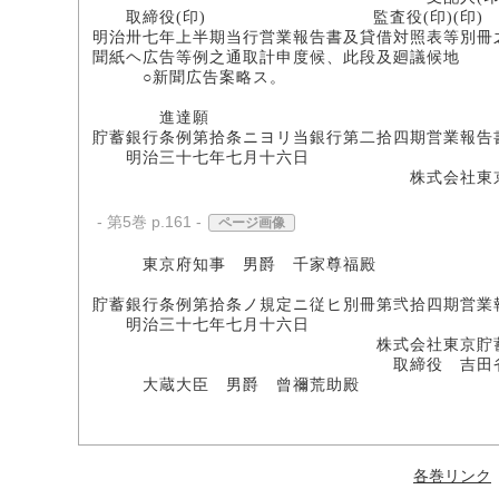
取締役(印) 監査役(印)(印)
明治卅七年上半期当行営業報告書及貸借対照表等別冊
聞紙ヘ広告等例之通取計申度候、此段及廻議候地
○新聞広告案略ス。
進達願
貯蓄銀行条例第拾条ニヨリ当銀行第二拾四期営業報告
明治三十七年七月十六日
株式会社東京貯蓄
- 第5巻 p.161 -
ページ画像
東京府知事 男爵 千家尊福殿
貯蓄銀行条例第拾条ノ規定ニ従ヒ別冊第弐拾四期営業
明治三十七年七月十六日
株式会社東京貯蓄銀
取締役 吉田省
大蔵大臣 男爵 曾禰荒助殿
各巻リンク