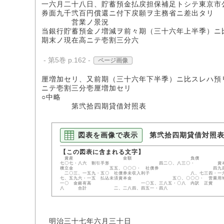
一六月二十八日、貯蓄預金払戻担保補足トシテ東京市
券面九千弐百円償還ニ付下戻願ヲ主務省ニ差出タリ
営業ノ景況
当銀行貯蓄預金ノ増減ヲ前々期（三十六年上半季）ニ
期末ノ現在高ニテ壱割三分六
- 第5巻 p.162 -
ページ画像
厘増加セリ、又前期（三十六年下半季）ニ比スレハ預
ニテ壱割三分壱厘増加セリ
○中略
第弐拾四期貸借対照表
図表を画像で表示
第弐拾四期貸借対照
資産 金額 負債 金額 貸附金 
七〇七・八六 割引手形 四二〇、八三〇・
積立金 五五、〇〇〇・ 社債券 四九四
二〇三、一五九・五〇 社債券未収入利子 八
七、五九六・一五 払込未済資本金 五〇、〇〇〇
一〇 金銀有高 一〇五、三八五・〇八 内訳 正貨 
八 合計 二、二八四、四五一・四八
明治三十七年六月三十日