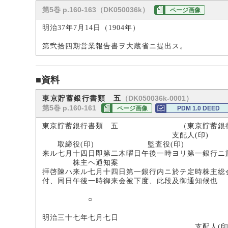
第5巻 p.160-163（DK050036k）
ページ画像
明治37年7月14日（1904年）
第弐拾四期営業報告書ヲ大蔵省ニ提出ス。
■資料
（DK050036k-0001）
東京貯蓄銀行書類 五
第5巻 p.160-161
ページ画像
PDM 1.0 DEED
東京貯蓄銀行書類 五 （東京貯蓄銀行
支配人(印)
取締役(印) 監査役(印)
来ル七月十四日即第二木曜日午後一時ヨリ第一銀行ニ
株主ヘ通知案
拝啓陳ハ来ル七月十四日第一銀行内ニ於テ定時株主総
付、同日午後一時御来会被下度、此段及御通知候也
○
明治三十七年七月七日
支配人(印