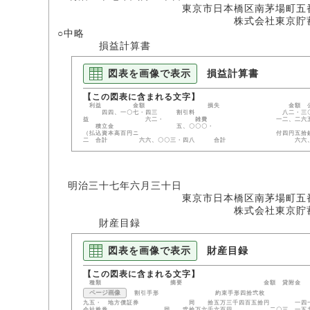
東京市日本橋区南茅場町五番
株式会社東京貯蓄銀
○中略
損益計算書
図表を画像で表示
損益計算書
利益 金額 損失 金額 公債利息 六
四四、一〇七・四三 割引料 八二・三〇 割
益 六二・ 雑費 一二、二六五・
積立金 五、〇〇〇
（払込資本高百円ニ 付四円
二 合計 六六、〇〇三・四八 合計 六六、〇
明治三十七年六月三十日
東京市日本橋区南茅場町五番
株式会社東京貯蓄銀
財産目録
図表を画像で表示
財産目録
種類 摘要 金額 貸附金 証
ページ画像
割引手形 約束手形四拾弐枚 四二
九五・ 地方債証券 同 拾五万三千四百五拾円 一
会社株券 同 弐拾万六千六百円 二〇三、一五九