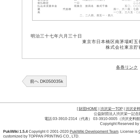
仮払勘定 一口 二二八・一〇
払込未済資本金 現株主 拾四名 株式千株 五〇、〇
蔵 弐拾棟 四一、六一四・七四 同
高 一〇五、三八五・〇八 内訳 正貨
二、二八四、四五一・四八
明治三十七年六月三十日
東京市日本橋区南茅場町五番
株式会社東京貯蓄銀
各巻リンク
前へ DK050035k
[
財団HOME
|
渋沢栄一TOP
|
渋沢史
公益財団法人渋沢栄一記念財団 
電話:03-3910-2314（代表） 03-3910-0005（渋沢史
Copyright Reserved by
PukiWiki 1.5.4
Copyright © 2001-2020
PukiWiki Development Team
. License is
customized by TOPPAN PRINTING CO., LTD.