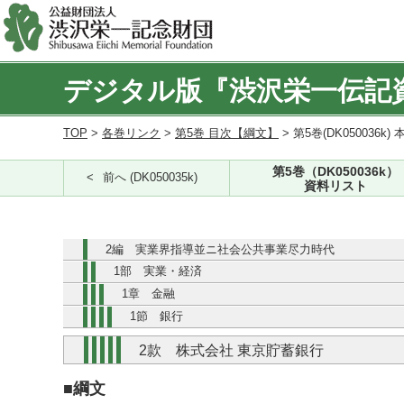
デジタル版『渋沢栄一伝記
TOP
>
各巻リンク
>
第5巻 目次【綱文】
> 第5巻(DK050036k) 
第5巻（DK050036k）
前へ (DK050035k)
資料リスト
2編 実業界指導並ニ社会公共事業尽力時代
1部 実業・経済
1章 金融
1節 銀行
2款 株式会社 東京貯蓄銀行
■綱文