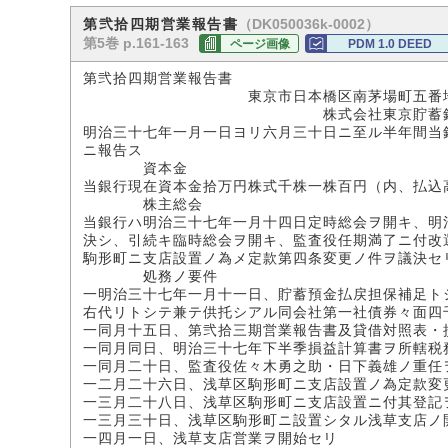
（DK050036k-0002）
第弐拾四期営業報告書
第5巻 p.161-163
ページ画像
PDM 1.0 DEED
第弐拾四期営業報告書
東京市日本橋区南茅場町五番
株式会社東京貯蓄銀
明治三十七年一月一日ヨリ六月三十日ニ至ル半年間当
ニ報告ス
資本金
当銀行現在資本金拾万円株式千株一株百円（内、払込
株主総会
当銀行ハ明治三十七年一月十四日定時総会ヲ開キ、明
決シ、引続キ臨時総会ヲ開キ、監査役任期満了ニ付改
駒形町ニ支店設置ノ為メ定款第四条変更ノ件ヲ議決セ
処務ノ要件
一明治三十七年一月十一日、貯蓄預金払戻担保補足ト
右代リトシテ兼テ供托シアル同会社第一社債券々面四
一同月十五日、第弐拾三期営業報告書及貸借対照表・
一同月同日、明治三十七年下半季損益計算書ヲ所轄税
一同月二十日、監査役佐々木勇之助・日下義雄ノ重任
一二月二十六日、浅草区駒形町ニ支店設置ノ為定款変
一三月二十八日、浅草区駒形町ニ支店設置ニ付其登記
一三月三十日、浅草区駒形町ニ設置シタル浅草支店ノ
一四月一日、浅草支店営業ヲ開始セリ