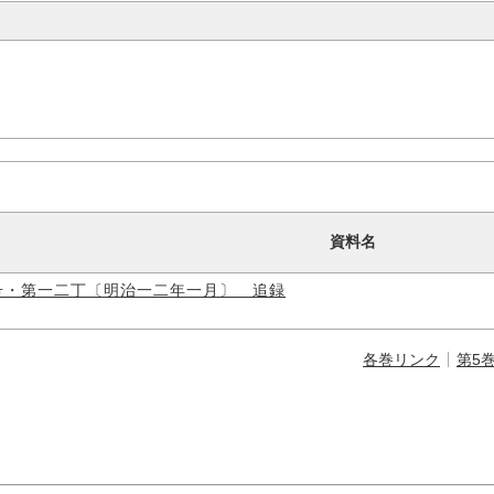
資料名
号・第一二丁〔明治一二年一月〕 追録
各巻リンク
第5