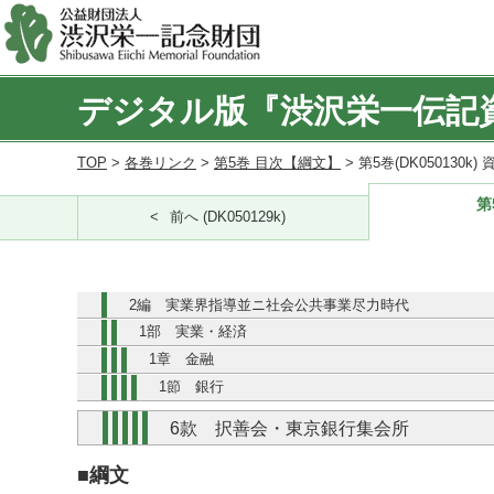
デジタル版『渋沢栄一伝記
TOP
>
各巻リンク
>
第5巻 目次【綱文】
> 第5巻(DK050130k
第
前へ (DK050129k)
2編 実業界指導並ニ社会公共事業尽力時代
1部 実業・経済
1章 金融
1節 銀行
6款 択善会・東京銀行集会所
■綱文