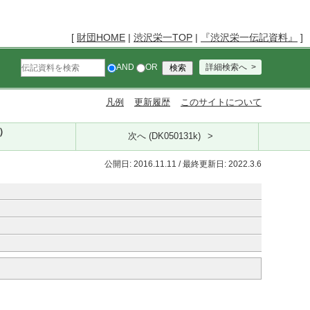
[
財団HOME
|
渋沢栄一TOP
|
『渋沢栄一伝記資料』
]
AND
OR
詳細検索へ
凡例
更新履歴
このサイトについて
k）
次へ (DK050131k)
公開日: 2016.11.11 / 最終更新日: 2022.3.6