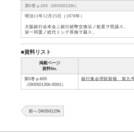
第5巻 p.605（DK050130k）
明治11年12月25日（1878年）
大阪銀行会本会ニ銀行紙幣交換法ノ処置ヲ照議ス。
栄一同盟ノ総代トシテ答翰ヲ裁ス。
■資料リスト
掲載ページ
資料No.
第5巻 p.605
銀行集会理財新報 第九
（DK050130k-0001）
前へ DK050129k