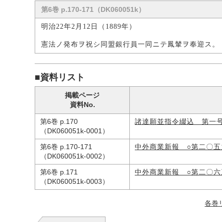
第6巻 p.170-171（DK060051k）
明治22年2月12日（1889年）
憲法ノ発布ヲ祝シ同盟銀行員一同ニテ鳳輦ヲ奉迎ス。
■資料リスト
掲載ページ
資料No.
第6巻 p.170
諸達願並指令綴込 第一
（DK060051k-0001）
第6巻 p.170-171
中外商業新報 ○第二〇
（DK060051k-0002）
第6巻 p.171
中外商業新報 ○第二〇
（DK060051k-0003）
各巻