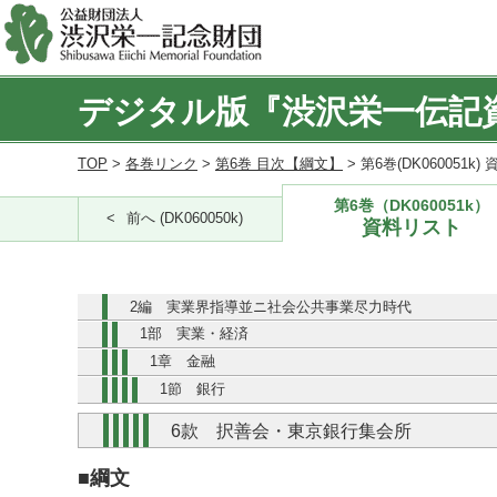
デジタル版『渋沢栄一伝記
TOP
>
各巻リンク
>
第6巻 目次【綱文】
> 第6巻(DK060051k
第6巻（DK060051k）
前へ (DK060050k)
資料リスト
2編 実業界指導並ニ社会公共事業尽力時代
1部 実業・経済
1章 金融
1節 銀行
6款 択善会・東京銀行集会所
■綱文