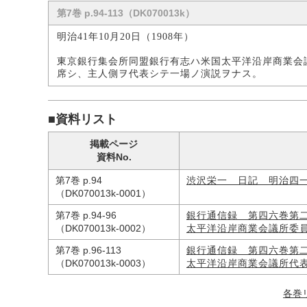
第7巻 p.94-113（DK070013k）
明治41年10月20日（1908年）
東京銀行集会所同盟銀行有志ハ米国太平洋沿岸商業会
席シ、主人側ヲ代表シテ一場ノ演説ヲナス。
■資料リスト
掲載ページ
資料No.
第7巻 p.94
渋沢栄一 日記 明治四
（DK070013k-0001）
第7巻 p.94-96
銀行通信録 第四六巻第
（DK070013k-0002）
太平洋沿岸商業会議所委
第7巻 p.96-113
銀行通信録 第四六巻第
（DK070013k-0003）
太平洋沿岸商業会議所代
各巻