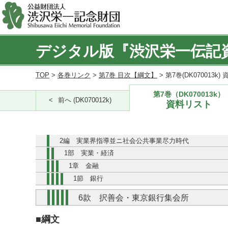
デジタル版『渋沢栄一伝記
TOP
>
各巻リンク
>
第7巻 目次【綱文】
> 第7巻(DK070013k
第7巻（DK070013k）
前へ (DK070012k)
資料リスト
2編 実業界指導並ニ社会公共事業尽力時代
1部 実業・経済
1章 金融
1節 銀行
6款 択善会・東京銀行集会所
■綱文