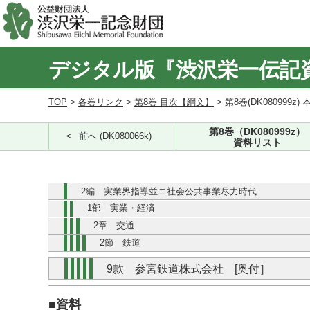
デジタル版『渋沢栄一伝記
TOP
>
各巻リンク
>
第8巻 目次【綱文】
> 第8巻(DK080999z) 
第8巻（DK080999z）
前へ (DK080066k)
資料リスト
2編 実業界指導並ニ社会公共事業尽力時代
1部 実業・経済
2章 交通
2節 鉄道
9款 参宮鉄道株式会社 [奥付］
■資料