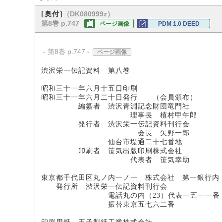
（DK080999z）
[奥付]
第8巻 p.747
ページ画像
PDM 1.0 DEED
- 第8巻 p.747 -
ページ画像
渋沢栄一伝記資料 第八巻
昭和三十一年六月十五日印刷
昭和三十一年六月二十日発行 （会員頒布）
編纂者 渋沢青淵記念財団竜門社
理事長 植村甲午郎
発行者 渋沢栄一伝記資料刊行会
会長 矢野一郎
仙台市堤通二十七番地
印刷者 笹気出版印刷株式会社
代表者 笹気幸助
東京都千代田区丸ノ内一ノ一 株式会社 第一銀行内
発行所 渋沢栄一伝記資料刊行会
電話丸の内（23）代表一五一一番
振替東京五七六二番