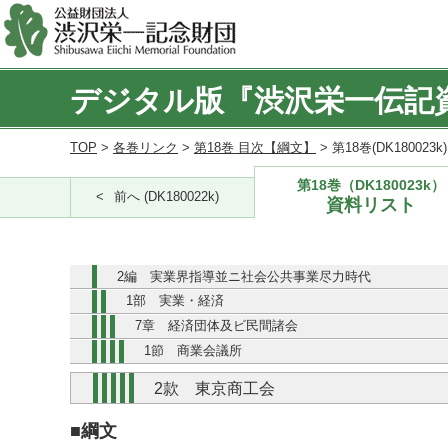
デジタル版『渋沢栄一伝記
TOP
>
各巻リンク
>
第18巻 目次【綱文】
> 第18巻(DK180023
第18巻（DK180023k）
前へ (DK180022k)
資料リスト
2編 実業界指導並ニ社会公共事業尽力時代
1部 実業・経済
7章 経済団体及ビ民間諸会
1節 商業会議所
2款 東京商工会
■綱文