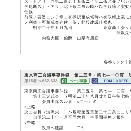
ス」トアリ、同第二百五十五条ニ「前二条ノ罪ヲ犯シ
テ処断ス」トアリ、此正条ニヨル時ハ以テ取締ノ実効
仕候
前陳ノ要旨ニシテ幸ニ御採択相成候時ハ御取締上毫モ
ノ利益ト可相成奉存候、依テ此段建議仕候也
明治二十年五月九日 東京商工会々
渋沢栄
内務大臣 伯爵 山県有朋殿
各巻リンク
東京商工会議事要件録 第二五号・第七―一〇頁 
第18巻 p.632-633
ページ画像
PDM 1.0 DEED
東京商工会議事要件録 第二五号・第七―一〇頁 
第十三定式会 （明治二十年八月廿九日午後七時
会員出席スル者 ○二十五名
○上略
次ニ会長（渋沢栄一）ハ規程第五章第二十二条ニヨリ
自明治二十年一月至同六月 半季間事務ノ報告
○中略
政府ヘ建議 二件