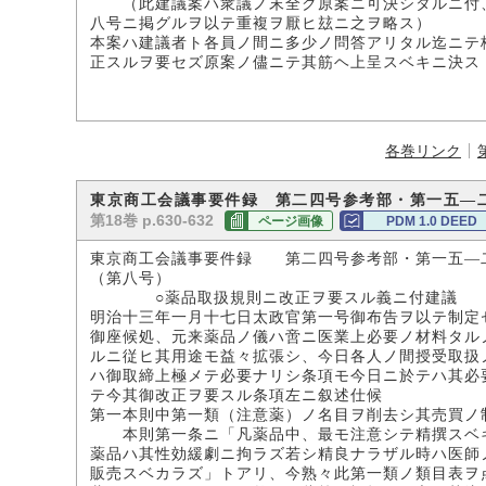
（此建議案ハ衆議ノ末全ク原案ニ可決シタルニ付、
八号ニ掲グルヲ以テ重複ヲ厭ヒ玆ニ之ヲ略ス）
本案ハ建議者ト各員ノ間ニ多少ノ問答アリタル迄ニテ
正スルヲ要セズ原案ノ儘ニテ其筋ヘ上呈スベキニ決ス
各巻リンク
東京商工会議事要件録 第二四号参考部・第一五―
第18巻 p.630-632
ページ画像
PDM 1.0 DEED
東京商工会議事要件録 第二四号参考部・第一五―
（第八号）
○薬品取扱規則ニ改正ヲ要スル義ニ付建議
明治十三年一月十七日太政官第一号御布告ヲ以テ制定
御座候処、元来薬品ノ儀ハ啻ニ医業上必要ノ材料タル
ルニ従ヒ其用途モ益々拡張シ、今日各人ノ間授受取扱
ハ御取締上極メテ必要ナリシ条項モ今日ニ於テハ其必
テ今其御改正ヲ要スル条項左ニ叙述仕候
第一本則中第一類（注意薬）ノ名目ヲ削去シ其売買ノ
本則第一条ニ「凡薬品中、最モ注意シテ精撰スベキ
薬品ハ其性効緩劇ニ拘ラズ若シ精良ナラザル時ハ医師
販売スベカラズ」トアリ、今熟々此第一類ノ類目表ヲ