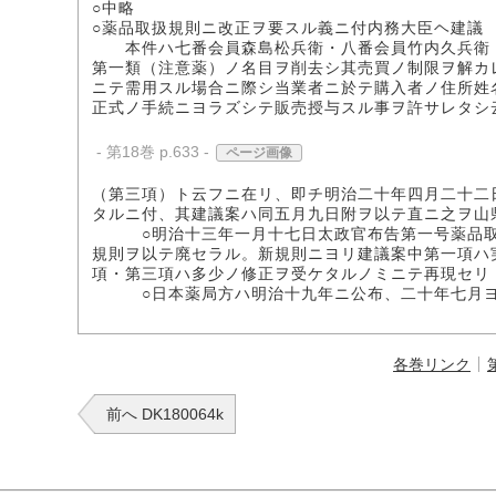
○中略
○薬品取扱規則ニ改正ヲ要スル義ニ付内務大臣ヘ建議
本件ハ七番会員森島松兵衛・八番会員竹内久兵衛・
第一類（注意薬）ノ名目ヲ削去シ其売買ノ制限ヲ解カ
ニテ需用スル場合ニ際シ当業者ニ於テ購入者ノ住所姓
正式ノ手続ニヨラズシテ販売授与スル事ヲ許サレタシ
- 第18巻 p.633 -
ページ画像
（第三項）ト云フニ在リ、即チ明治二十年四月二十二
タルニ付、其建議案ハ同五月九日附ヲ以テ直ニ之ヲ山
○明治十三年一月十七日太政官布告第一号薬品取扱
規則ヲ以テ廃セラル。新規則ニヨリ建議案中第一項ハ
項・第三項ハ多少ノ修正ヲ受ケタルノミニテ再現セリ
○日本薬局方ハ明治十九年ニ公布、二十年七月ヨ
各巻リンク
前へ DK180064k