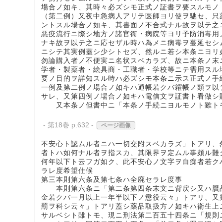
場合ノ如キ、其時々必ズシモ正式ノ証書ヲ要スルモノ
（第二例）又夜中急病人アリテ医師ヨリ使ヲ馳セ、只
ントスル場合ノ如キ、其書面ノ不合式ナル故ヲ以テ之
悪疫流行ニ際シ地方ノ諸官衙・病院等ヨリ予防消毒用
ナキ故ヲ以テ之ニ応セザル時ハ為メニ病毒ヲ蔓延セシ
ニシテ其実例蓋シ少シトセズ、然ルニ若シ本条ニヨリ
勿論購入者ノ不便実ニ名状スベカラズ、故ニ本条ノ末
学者・製薬者・絵具商・工職者・学校等ニテ需用スル
要ノ目的ヲ詳知スル時ハ必ズシモ本条ニ示ス正式ノ手
一例及第二例ノ場合ノ如キハ通帳若クバ糴帳ノ類ヲ以
サレ、又第四例ノ場合ノ如キハ電信文ヲ証書ト看做シ
又本条ノ但書中ニ「本条ノ手続ニヨルモノト雖ト
- 第18巻 p.632 -
ページ画像
不安心ト認ムル者ニハ一切交附スベカラズ」トアリ、
者トハ如何ナル者ヲ指スカ、其限界ヲ定ムル事頗ル難
何年以下ト云フガ如ク、此不安心ノ文字ヲ白痴者若ク
ラレ度希望仕候
第三本則第六条及第七条ハ全廃セラレ度事
本則第六条ニ「第二条第四条末文ニ背戻シ又ハ贋品
金若クバ一月以上一年半以下ノ懲役云々」トアリ、又
罰ヲ科シ云々」トアリ蓋シ薬品取扱方ノ如キハ衛生上
サルベシト雖トモ、現ニ刑法第二百五十四条ニ「規則