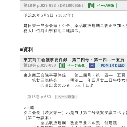
第18巻 p.629-633（DK180065k）
ページ画像
明治20年5月9日（1887年）
是日栄一当会会頭トシテ、薬品取扱規則ニ改正ヲ加ヘ
務大臣伯爵山県有朋ニ建議ス。
■資料
東京商工会議事要件録 第二四号・第一四―一五頁
第18巻 p.629-630
ページ画像
PDM 1.0 DEED
東京商工会議事要件録 第二四号・第一四―一五頁
第廿三臨時会 （明治二十年四月廿二日午後六
会員出席スル者 ○三十四名
- 第18巻 p.630 -
ページ画像
○上略
次ニ会長（渋沢栄一）ハ是ヨリ第二号議案ヲ議スベキ
（第二号議案）
薬品取扱規則ニ改正ヲ要スル義ニ付建議