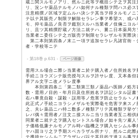
蔵ニ関スルモノアリ、然ルニ此等ヲ概括シテ之ヲ其注
リ、況ンヤ薬品ナルモノハ如何ナル種類ヲ問ハス必ス
注意精撰ノ区域ヲ定ムルハ決シテ其当ヲ得タルモノニ
テ以テ其販売ノ制限ヲ解除セラレン事ヲ希望ス、或ハ
モ、抑モ薬品ノ良否ヲ鑑別スルハ当業者ノ伎倆ニヨル
リ、且ツ其精撰貯蔵ノ方法ニ就テハ、曩ニ日本薬局方
当業者ニ委任シテ之ガ販売ヲ制限セラレザルモ実際決
第二本則第四条ノ末ニ一項ヲ追加セラレ凡諸官衙・
者・学校等ニテ
- 第18巻 p.631 -
ページ画像
需用スル場合ニ際シ当業者ニ於テ購入者ノ住所姓名ヲ
手続ニヨラズシテ販売授与スルヲ許サレ度、又本条但
界アル文字ニ改メラレ度事
本則第四条ニ「第二類第三類ノ薬品ハ医師ノ処方書
数・需用ノ目的・年月日及住所姓名ヲ詳記シタル証書
右ハ畢竟自殺・謀殺・誤用等ノ危害ヲ防止セラルヽノ
此正式ノ手続ニヨラシメザルモ実際毫モ危害ヲ来スノ
之、夫レ薬品ニハ特ニ数多ノ種類アリテ其種類ヲ挙ゲ
レバ偶々需用者ノ注文ニ接スルニ当リ当業者互ニ相供
同業者ニ就テ之ヲ購入セントスル場合ノ如キ先ツ雇人
テ価格低廉ナルモノアル時ハ臨機之ヲ購入セシムル事
ヤハ固ヨリ之ヲ予期スベカラザル所ナリ、然ルニ此際
テ携持セシムルニアラザレバ以テ其目的ヲ達スル事ヲ