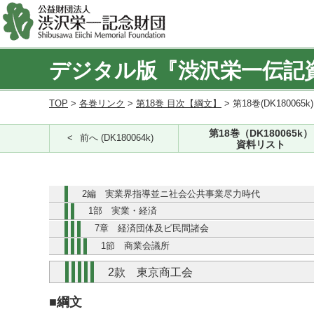
デジタル版『渋沢栄一伝記
TOP
>
各巻リンク
>
第18巻 目次【綱文】
> 第18巻(DK180065k
第18巻（DK180065k）
前へ (DK180064k)
資料リスト
2編 実業界指導並ニ社会公共事業尽力時代
1部 実業・経済
7章 経済団体及ビ民間諸会
1節 商業会議所
2款 東京商工会
■綱文