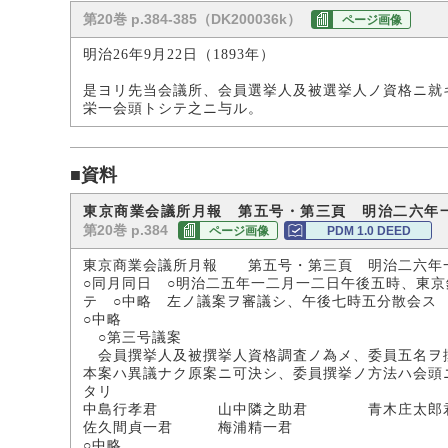
第20巻 p.384-385（DK200036k）
ページ画像
明治26年9月22日（1893年）
是ヨリ先当会議所、会員選挙人及被選挙人ノ資格ニ就
栄一会頭トシテ之ニ与ル。
■資料
東京商業会議所月報 第五号・第三頁 明治二六年
第20巻 p.384
ページ画像
PDM 1.0 DEED
東京商業会議所月報 第五号・第三頁 明治二六年
○同月同日 ○明治二五年一二月一二日午後五時、東
テ ○中略 左ノ議案ヲ審議シ、午後七時五分散会ス
○中略
○第三号議案
会員撰挙人及被撰挙人資格調査ノ為メ、委員五名ヲ
本案ハ異議ナク原案ニ可決シ、委員撰挙ノ方法ハ会頭
タリ
中島行孝君 山中隣之助君 青木庄太郎
佐久間貞一君 梅浦精一君
○中略