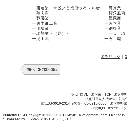
一用達業（常設ノ営業所ヲ有スル者）一写真業
一鶏肉商 一糶呉服商（常設ノ営
一葬儀業 一糞尿商
一唐木細工業 一製本業
一印版業 一銅版業
一調刻業《（彫）》 一大工職
一泥工職 一石工職
各巻リンク
前へ DK200035k
[
財団HOME
|
渋沢栄一TOP
|
渋沢史
公益財団法人渋沢栄一記念財団 
電話:03-3910-2314（代表） 03-3910-0005（渋沢史
Copyright Reserved by
PukiWiki 1.5.4
Copyright © 2001-2020
PukiWiki Development Team
. License is
customized by TOPPAN PRINTING CO., LTD.