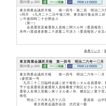
第20巻 p.385
ページ画像
PDM 1.0 DEED
東京商業会議所月報 第一四号・第二頁 明治二六
○同月 ○九月二十二日午後三時、東京銀行集会所ニ
シ午後四時二十分閉会ス
（第一）
会員選挙及被選挙人資格ニ関スル件（委員報告）
本件ハ賛成者多数ニテ原案ニ可決ス（委員報告ノ全文
各巻リンク
東京商業会議所月報 第一四号 明治二六年一〇月
第20巻 p.385
ページ画像
PDM 1.0 DEED
東京商業会議所月報 第一四号 明治二六年一〇月
○参照第一号
九月二十二日臨時会議ニ於テ報告シタル会員選挙、
予テ会員選挙及被選挙人資格審査ヲ附託セラレタルニ
選挙人名簿人登載シ来リタル者ノ外、猶左記ノ業ヲ営
候也
明治二十六年九月十八日 委員長 山中
東京商業会議所会頭 渋沢栄一殿