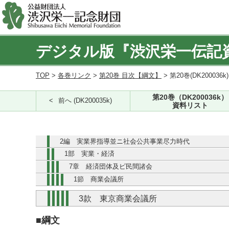
デジタル版『渋沢栄一伝記
TOP
>
各巻リンク
>
第20巻 目次【綱文】
> 第20巻(DK200036k
第20巻（DK200036k）
前へ (DK200035k)
資料リスト
2編 実業界指導並ニ社会公共事業尽力時代
1部 実業・経済
7章 経済団体及ビ民間諸会
1節 商業会議所
3款 東京商業会議所
■綱文