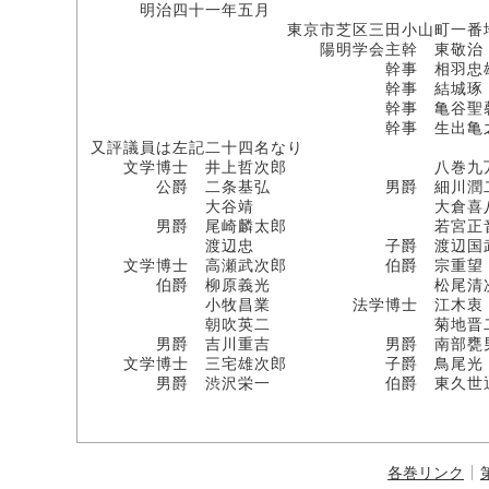
明治四十一年五月
東京市芝区三田小山町一番
陽明学会主幹 東敬治
幹事 相羽忠
幹事 結城琢
幹事 亀谷聖
幹事 生出亀之
又評議員は左記二十四名なり
文学博士 井上哲次郎 八巻九
公爵 二条基弘 男爵 細川潤
大谷靖 大倉喜八
男爵 尾崎麟太郎 若宮正
渡辺忠 子爵 渡辺国
文学博士 高瀬武次郎 伯爵 宗重望
伯爵 柳原義光 松尾清次
小牧昌業 法学博士 江木衷
朝吹英二 菊地晋
男爵 吉川重吉 男爵 南部甕
文学博士 三宅雄次郎 子爵 鳥尾光
男爵 渋沢栄一 伯爵 東久世
各巻リンク