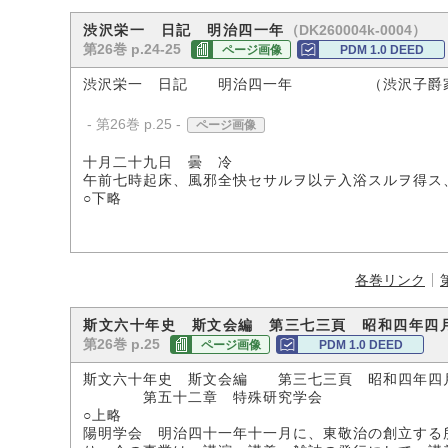
（DK260004k-0004）
渋沢栄一 日記 明治四一年
第26巻 p.24-25
ページ画像
PDM 1.0 DEED
渋沢栄一 日記 明治四一年 （渋沢子爵
- 第26巻 p.25 -
ページ画像
十月二十九日 曇 冷
午前七時起床、風邪全快セサルヲ以テ入浴スルヲ得
○下略
各巻リンク
斯文六十年史 斯文会編 第三七三頁 昭和四年四
第26巻 p.25
ページ画像
PDM 1.0 DEED
斯文六十年史 斯文会編 第三七三頁 昭和四年四
第五十二章 特殊研究学会
○上略
陽明学会 明治四十一年十一月に、東敬治の創立する