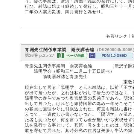
り。会の事業は、講演・講義・雑誌の発行にして、講
行ひ、雑誌は始より継続して発行し、昭和三年十一月
二年の大震火災後、隔月発行と為せり。
各巻リンク
（DK260004k-0006
青淵先生関係事業調 雨夜譚会編
第26巻 p.25-27
ページ画像
PDM 1.0 DEED
青淵先生関係事業調 雨夜譚会編 （渋沢子爵
陽明学会（昭和三年二月二十五日調べ）
陽明学雑誌と青淵先生
東敬治氏
現在出して居る「陽明学」と云ふ雑誌は、以前「王学
が出て居つたが、之れは私が出して居たのではなく、
陽明学の泰斗であつた奥宮慥斎の又弟子である。明治
出して居つた。けれども維持困難の為め一年そこそこ
の客員に無理やりに引張込まれた。何度も雑誌に書け
云つて、一遍位しか書かなかつた。「陽明学」が潰れ
た者もあつたが、何を言つても金が無いから実現せず
誌を発行する事として、其第一号を出したのは、明治
歌を寄せて呉れた。其時分私の住居は矢張り牛込の築