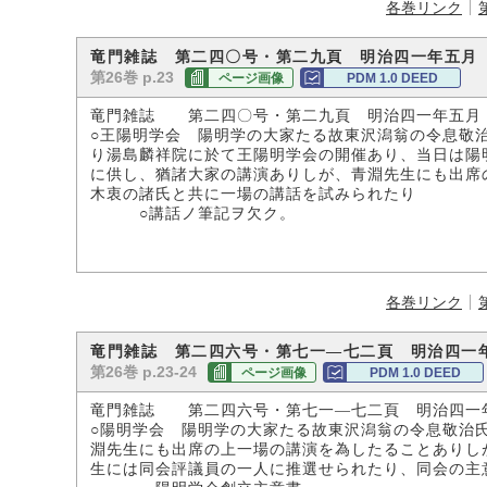
各巻リンク
竜門雑誌 第二四〇号・第二九頁 明治四一年五月
第26巻 p.23
ページ画像
PDM 1.0 DEED
竜門雑誌 第二四〇号・第二九頁 明治四一年五月
○王陽明学会 陽明学の大家たる故東沢潟翁の令息敬
り湯島麟祥院に於て王陽明学会の開催あり、当日は陽
に供し、猶諸大家の講演ありしが、青淵先生にも出席
木衷の諸氏と共に一場の講話を試みられたり
○講話ノ筆記ヲ欠ク。
各巻リンク
竜門雑誌 第二四六号・第七一―七二頁 明治四一
第26巻 p.23-24
ページ画像
PDM 1.0 DEED
竜門雑誌 第二四六号・第七一―七二頁 明治四一
○陽明学会 陽明学の大家たる故東沢潟翁の令息敬治
淵先生にも出席の上一場の講演を為したることありし
生には同会評議員の一人に推選せられたり、同会の主