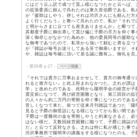
にはどう云ふ訳で成つて貰ふ様になつたかと云へば、
の拡張委員に頼んで呉れたのは東久世伯爵である。私
が『援助はしやう。併しそれは渋沢さんにも頼んだ方
よく行くだらう』と教へて呉れたので、私が『それで
と明からさまに云つても差支ありませんか』と断つて
其都度子爵に御出席して貰ひ偏に子爵の尽力を仰ぐ事
深く御存じがなかつた為めか、他の委員同等の援助な
な御考であつたので、私等から強いて頼むと席を立つ
が『雑誌が毎号お送りしてある筈で御座いますが、そ
や、雑誌は毎号確に頂いて居る誠に難有ふ。御礼を言
- 第26巻 p.27 -
ページ画像
『それでは貴方に万事おまかせして、貴方の御考通り
れると致方ない』と此上拒まれなかつた。之れが謂は
学」と改めたのである、此時から陽明学会の経営が子
震災前になつて、再び経営困難となり、第三回目の拡
の人々から約二万円の寄附を仰ぐ事になつたのである
苦しくなつて来た。依つて従来月刊雑誌であつた「陽
見ると子爵の御世話になる様になつてから長い間であ
子爵は一度幾何の金を寄附しやうと約束なさると、必
はない様だ。又数回経営困難に陥つて、子爵に雑誌の
だ』と云つて反対なさる。之れは特に私が感じた事で
渋沢事務所で陽明学の講義をする様になつたのも、子