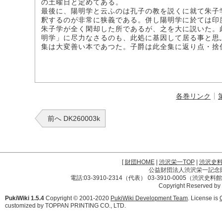
の土曜日と定めてある。
最後に、陽明学と云ふのは孔子の教を説くに就て朱子
釈するのが非常に狭義である。併し陽明学に於ては印
朱子学が全く閑却した所であるが、之を大に説いた。
明学」に尽力なさるのも、此処に基因して居る事と思
集は大変善い本であつた。子爵は此全集に返り点・捨
各巻リンク
前へ DK260003k
[
財団HOME
|
渋沢栄一TOP
|
渋沢史
公益財団法人渋沢栄一記念財団 
電話:03-3910-2314（代表） 03-3910-0005（渋沢史
Copyright Reserved by
PukiWiki 1.5.4
Copyright © 2001-2020
PukiWiki Development Team
. License is
customized by TOPPAN PRINTING CO., LTD.