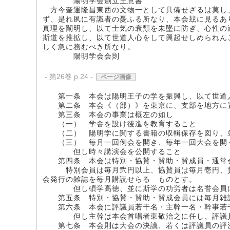
陽明学会創立主意書
方今奎運隆昌東西の文物一として具備せざるは莫し
ず、是れ夙に有識者の憂ふる所なり、本会玆に見るあ
真理を闡明し、以て士気の衰頽を未墜に防ぎ、心性の
斯道を推拡し、以て世道人心をして興起せしめられん
しく急に務むべき所なり。
陽明学会会則
- 第26巻 p.24 -
ページ画像
第一条 本会は陽明王子の学を振興し、以て世道
第二条 本会《（部）》を東京に、支部を地方に
第三条 本会の事業は概左の如し
（一） 学舎を設け後進を教育すること
（二） 陽明学に関する書籍の収輯保存を図り、並
（三） 毎月一回例会を開き、毎年一回大会を開
但し時々講演会を公開すること
第四条 本会は特別・協賛・賛助・賛成員・通常
特別会員は毎月弐円以上、協賛員は毎月壱円、賛
会発行の雑誌を毎月購読せらるゝものとす。
但し碩学高徳、並に斯学の功労者は名誉会員に
第五条 特別・協賛・賛助・賛成会員には毎月雑
第六条 本会に評議員若干名・主幹一名・幹事若
但し主幹は本会首唱者東敬治之に任し、評議員は
第七条 本会則は大会の決議、若くは評議員の評