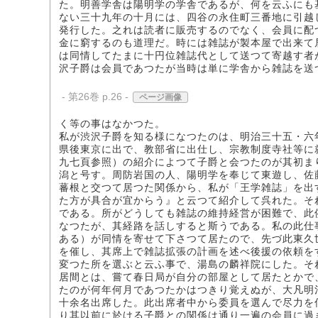
た。明善学舎は陽明学の学舎であるが、何を云ふにも
ない三十九年の十月には、四谷の永住町三番地に引越
発行した。之れは読者に販売するのでなく、会員に配
金に窮するのも道理だ。時には雑誌が製本屋で出来て
は同情してたまに十円位雑誌代として送つて寄越す者
沢子爵は会員であつたが当時は単に学舎から雑誌を送
- 第26巻 p.26 -
ページ画像
く等の事はなかつた。
私が渋沢子爵を知る様になつたのは、明治三十五・六
県後東京に出で、教部省に出仕し、宗教制度寺社等に
九七頁参照）の紹介によつて子爵と会つたのが其初ま
潟と号す。周防岩国の人、陽明学を奉じて東遊し、佐
蕃根と交つて居つた関係から、私が「王学雑誌」を出
た方が具合が宜からう』と云つて紹介して呉れた。そ
である。所がどうしても雑誌の維持経営が困難で、此
なつたが、其経路を話しすると斯うである。私の此仕
ある）が同情を寄せて下さつて居たので、先づ此東久
を催し、其席上で雑誌拡張の計画を述べ後援の依頼を
変つた所を選ぶと云ふ事で、湯島の麟祥院にした。そ
居間とは、嘗て春日局が自分の部屋として居たとかで
たのが何年何月であつたかはつきり覚えぬが、大凡明
十余名出席した。此出席者中から委員を選んで尽力を
り其以前に於ける子爵との関係は通り一遍の会員に過