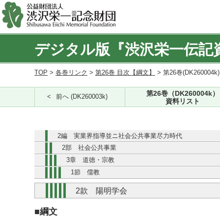
デジタル版『渋沢栄一伝記
TOP
>
各巻リンク
>
第26巻 目次【綱文】
> 第26巻(DK260004k
第26巻（DK260004k）
前へ (DK260003k)
資料リスト
2編 実業界指導並ニ社会公共事業尽力時代
2部 社会公共事業
3章 道徳・宗教
1節 儒教
2款 陽明学会
■綱文