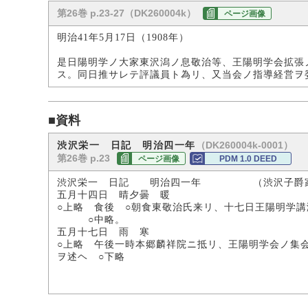
第26巻 p.23-27（DK260004k）
ページ画像
明治41年5月17日（1908年）
是日陽明学ノ大家東沢潟ノ息敬治等、王陽明学会拡張
ス。同日推サレテ評議員ト為リ、又当会ノ指導経営ヲ
■資料
（DK260004k-0001）
渋沢栄一 日記 明治四一年
第26巻 p.23
ページ画像
PDM 1.0 DEED
渋沢栄一 日記 明治四一年 （渋沢子爵
五月十四日 晴夕曇 暖
○上略 食後 ○朝食東敬治氏来リ、十七日王陽明学
○中略。
五月十七日 雨 寒
○上略 午後一時本郷麟祥院ニ抵リ、王陽明学会ノ集
ヲ述ヘ ○下略