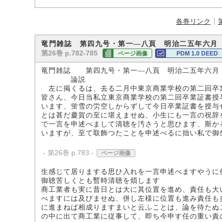
各巻リンク
竜門雑誌 第四九号・第一―八頁 明治二五年六月
第26巻 p.782-785
ページ画像
PDM 1.0 DEED
竜門雑誌 第四九号・第一―八頁 明治二五年六月
論説
左に掲くるは、去る二月中東京商業学校の第二回卒
皆さん、今日当私立東京商業学校の第二回卒業証書授
います、蛍雪の労空しからずして今日卒業証書を授与
とは甚だ慶賀の至に堪えませぬ、小生にも一言の祝辞
で一言を申述べまして清聴を汚さうと思ひます、斯か
いますが、至て取飾つたことを申述べるに拙い私で御
- 第26巻 p.783 -
ページ画像
生感じて居りまする思ひ入れを一言申述べますやうに
御聴苦しくとも暫時清聴を煩します
商工業者も実に昔日とは大に其位置を進め、責任も大
べますには及びませぬ、併し左様に位置も進み責任も
に進まねば相成りますまいと云ふことは、論を待たぬ
の中に出て商工業に従事して、即ち今申す任の重い責