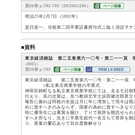
第26巻 p.782-785（DK260129k）
ページ画像
明治25年2月7日（1892年）
是日栄一、当校第二回卒業証書授与式ニ臨ミ演説ヲナ
■資料
東京経済雑誌 第二五巻第六一〇号・第二一一頁 
-0001）
第26巻 p.782
ページ画像
PDM 1.0 DEED
東京経済雑誌 第二五巻第六一〇号・第二一一頁 
○私立東京商業学校の卒業式
神田区錦町なる私立東京商業学校にては、去る七日朝
行えり、其の次第は、先つ教頭文学士浜田健次郎君立
報告に拠れば同校の生徒は月に年に増加して現今は既
めに賀すへきのみならず、国家の為めに賀すへきなり
特に優等生には褒賞を賜ひ、了りて祝辞を朗読せられ
すへき所なり、次きに卒業生総代一名立ちて答辞を朗
り、茶菓の饗応ありて目出度散解せり