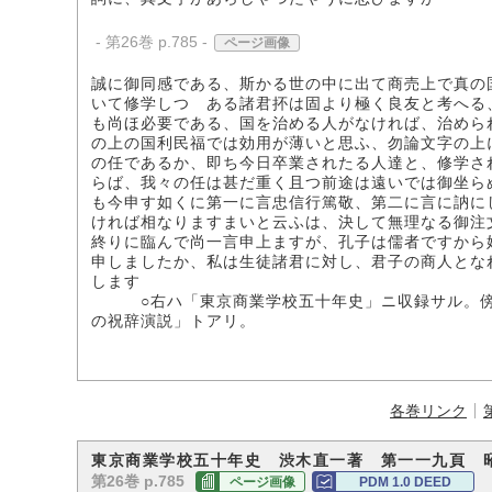
- 第26巻 p.785 -
ページ画像
誠に御同感である、斯かる世の中に出て商売上で真の
いて修学しつゝある諸君抔は固より極く良友と考へる
も尚ほ必要である、国を治める人がなければ、治めら
の上の国利民福では効用が薄いと思ふ、勿論文字の上
の任であるか、即ち今日卒業されたる人達と、修学さ
らば、我々の任は甚だ重く且つ前途は遠いでは御坐ら
も今申す如くに第一に言忠信行篤敬、第二に言に訥に
ければ相なりますまいと云ふは、決して無理なる御注
終りに臨んで尚一言申上ますが、孔子は儒者ですから
申しましたか、私は生徒諸君に対し、君子の商人とな
します
○右ハ「東京商業学校五十年史」ニ収録サル。傍題
の祝辞演説」トアリ。
各巻リンク
東京商業学校五十年史 渋木直一著 第一一九頁 
第26巻 p.785
ページ画像
PDM 1.0 DEED