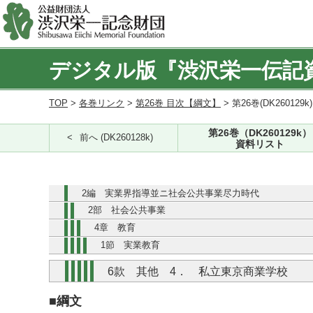
デジタル版『渋沢栄一伝記
TOP
>
各巻リンク
>
第26巻 目次【綱文】
> 第26巻(DK260129k
第26巻（DK260129k）
前へ (DK260128k)
資料リスト
2編 実業界指導並ニ社会公共事業尽力時代
2部 社会公共事業
4章 教育
1節 実業教育
6款 其他 4． 私立東京商業学校
■綱文