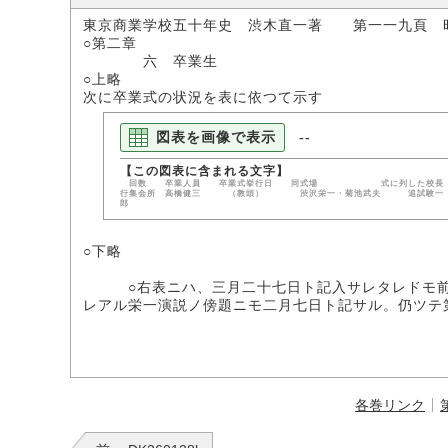
東京商業学校五十年史 渋木直一著 第一一九頁 
○第二章
六 卒業生
○上略
次に卒業式の状況を表に依つて示す
図表を画像で表示
--
回数 卒業人員 卒業式挙行日 同式場 式に列した校長 同
行集会所 高橋健三 （教頭） 渋沢栄一・菊
郎 浜田健
○下略
○右表ニハ、三月二十七日ト記入サレタレドモ前掲
レアル栄一演説ノ傍題ニモ二月七日ト記サル。仍ツテ
各巻リンク