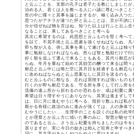
と云ふことを、支那の孔子は君子たる教にしましたが
治める人、若くは人を教へる人にハ誠に尊むべきこと
世の中に喋々と其事を論じまするが、極く込み入つた
思つたがアチラが違つた抔と云ふことは、言が不訥に
分が信ぜねば物を言はぬ、知つた以上は行ふと云ふ念
なることは、果してあるべきことと考へる
其次に希望するのは、此思想と云ふものを堅く考へて
を以て、不屈不撓と云ふ思慮を強くせねばならぬ、凡
即ち智が入る、併し其事を果して遂げると云ふは独り
事に勉励しなければならぬ、然らば智と勉励だけで行
好く順を追ふて運んで来ることもある、其代り耐忍が
らぬ、年月を重ねて始めて其効労の酬つて来るは間々
耐忍と云ふ中には唯だ空に其月日を経過するも耐忍ら
に改めねばならぬと云ふ思案なしに其日を送るのも、
むと云ふものに相なる、左れば屈撓すれば強いものも
行くのが即ち耐忍である、守る所を厚くして行ふ所を
流儀の違ふ所から折れるのか恐れるか、或は杞憂に属
希望は日々増すやうにありながら、其実は進まずして
は、日に月に進むやうに考へる、指折り数ふれば私が
斯かる有様に政治のみに進みが強くては、人の身体で
むやうにしたい……生理学のことを説くのは私の此学
とか理窟とか云ふ方に傾いた事のみに、智慧が馳せて
のであると云ふ、さう云ふ杞憂を持ちましたのは今を
居りますが、実に今日の如きは殆んど狂奔と申すべき
詞に、其文字があらしやつたやうに思ひますが