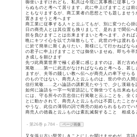
御坐いますけれども、私共は今現に其事務に従事しつ
らぬものと考へて居ります、此に申上げますことは前
ともなりまするが、商工業者の思想とでも題しませう
置きませうと考へます
商工業に従事する人々と云ふてもが、別に変つた心掛
日の商売人とは其位置も換りまして、是れまで聞伝へ
担を負ひますことは出来ますまいと考へます、されば
晩にキツイ心を以て力味散らして、此世の中は渡れる
に於て簡単に斯くありたい、斯様にして行かねばなら
の君子に申上げますことでは御坐いませぬ、即ち今卒
き成しを願ひます
先づ此商業世界で極く必要に感じますのは、甚だ古め
篤敬……第一に此志がなければならぬと考へる、甚し
ますが、夫等の賤しい教へ伝へが商売人の卑下せらる
のものではない、商売人と云ふものは、世の中の人間
信行篤敬……之ハ論語の講釈見たやうで、少し漢籍を
如何に論語を一字一句皆諳記して御坐つても出来ぬも
には、守る所今の言忠信に行篤敬と云ふことを、全く
とに動かされて、商売人と云ふものは不図したことか
やうな、此位の薄弱の詞で商売の始められるものでハ
商売人の徳義と云ふものは紊乱滅裂することゝ相成る
- 第26巻 p.784 -
ページ画像
又矢張り古い堅苦しきことにしか聞けませぬが、言語