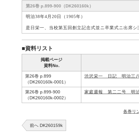
第26巻 p.899-900（DK260160k）
明治38年4月20日（1905年）
是日栄一、当校第五回創立記念式並ニ卒業式ニ出席シ
■資料リスト
掲載ページ
資料No.
第26巻 p.899
渋沢栄一 日記 明治三
（DK260160k-0001）
第26巻 p.899-900
家庭週報 第二二号 明
（DK260160k-0002）
各巻リ
前へ DK260159k