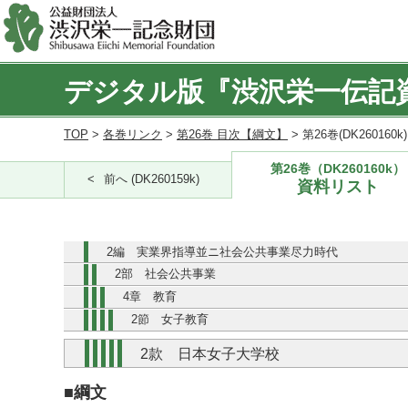
デジタル版『渋沢栄一伝記
TOP
>
各巻リンク
>
第26巻 目次【綱文】
> 第26巻(DK260160
第26巻（DK260160k）
前へ (DK260159k)
資料リスト
2編 実業界指導並ニ社会公共事業尽力時代
2部 社会公共事業
4章 教育
2節 女子教育
2款 日本女子大学校
■綱文