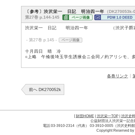
（DK270053k-
〔参考〕渋沢栄一 日記 明治四一年
第27巻 p.144-145
ページ画像
PDM 1.0 DEED
渋沢栄一 日記 明治四一年 （渋沢子爵
- 第27巻 p.145 -
ページ画像
十月四日 晴 冷
○上略 午飧後埼玉学生誘掖会ニ会同ノ約アリシモ、
各巻リンク
前へ DK270052k
[
財団HOME
|
渋沢栄一TOP
|
渋沢史
公益財団法人渋沢栄一記念財団 
電話:03-3910-2314（代表） 03-3910-0005（渋沢史
Copyright Reserved by