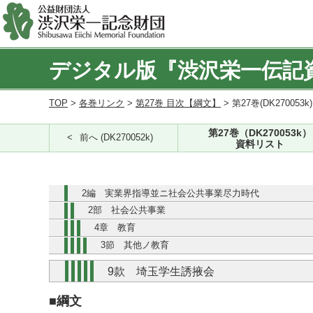
デジタル版『渋沢栄一伝記
TOP
>
各巻リンク
>
第27巻 目次【綱文】
> 第27巻(DK270053k
第27巻（DK270053k）
前へ (DK270052k)
資料リスト
2編 実業界指導並ニ社会公共事業尽力時代
2部 社会公共事業
4章 教育
3節 其他ノ教育
9款 埼玉学生誘掖会
■綱文