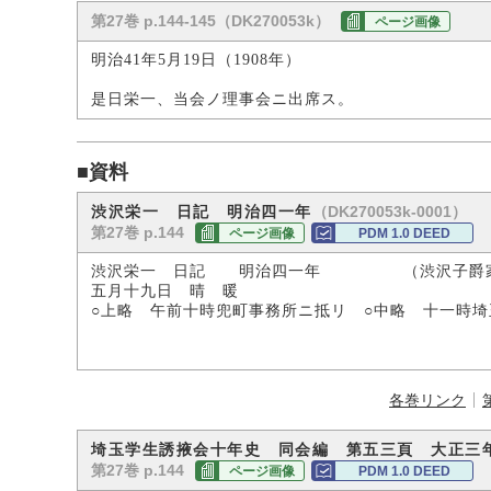
第27巻 p.144-145（DK270053k）
ページ画像
明治41年5月19日（1908年）
是日栄一、当会ノ理事会ニ出席ス。
■資料
（DK270053k-0001）
渋沢栄一 日記 明治四一年
第27巻 p.144
ページ画像
PDM 1.0 DEED
渋沢栄一 日記 明治四一年 （渋沢子爵
五月十九日 晴 暖
○上略 午前十時兜町事務所ニ抵リ ○中略 十一時埼
各巻リンク
埼玉学生誘掖会十年史 同会編 第五三頁 大正三
第27巻 p.144
ページ画像
PDM 1.0 DEED