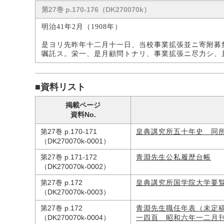
第27巻 p.170-176（DK270070k）
明治41年2月（1908年）
是ヨリ先昨年十二月十一日、当校事業拡張並ニ寄附募
嘱託ス。栄一、是月顧問トナリ、事業拡張ニ尽力シ、
■資料リスト
掲載ページ
資料No.
第27巻 p.170-171
皇典講究所五十年史 同
（DK270070k-0001）
第27巻 p.171-172
青淵先生公私履歴台帳
（DK270070k-0002）
第27巻 p.172
皇典講究所国学院大学要
（DK270070k-0003）
第27巻 p.172
青淵先生職任年表（未定
（DK270070k-0004）
一四頁 昭和六年一二月