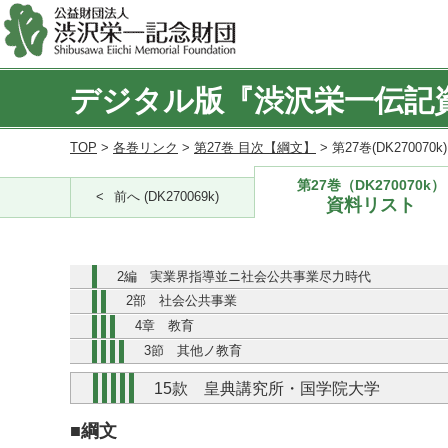
デジタル版『渋沢栄一伝記
TOP
>
各巻リンク
>
第27巻 目次【綱文】
> 第27巻(DK270070
第27巻（DK270070k）
前へ (DK270069k)
資料リスト
2編 実業界指導並ニ社会公共事業尽力時代
2部 社会公共事業
4章 教育
3節 其他ノ教育
15款 皇典講究所・国学院大学
■綱文