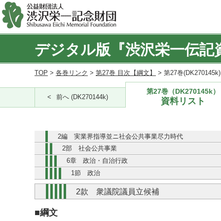
デジタル版『渋沢栄一伝記
TOP
>
各巻リンク
>
第27巻 目次【綱文】
> 第27巻(DK270145
第27巻（DK270145k）
前へ (DK270144k)
資料リスト
2編 実業界指導並ニ社会公共事業尽力時代
2部 社会公共事業
6章 政治・自治行政
1節 政治
2款 衆議院議員立候補
■綱文