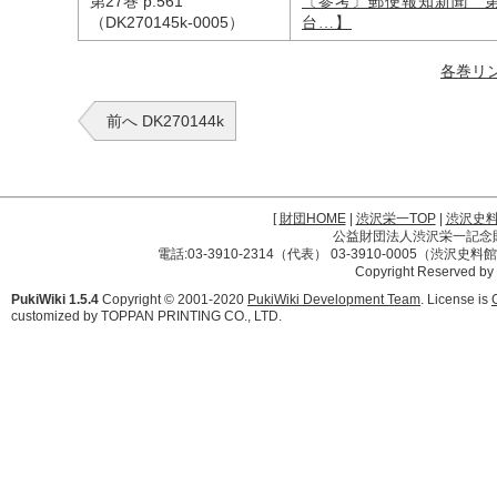
第27巻 p.561
〔参考〕郵便報知新聞 
（DK270145k-0005）
台…】
各巻リ
前へ DK270144k
[
財団HOME
|
渋沢栄一TOP
|
渋沢史
公益財団法人渋沢栄一記念財団 
電話:03-3910-2314（代表） 03-3910-0005（渋沢史
Copyright Reserved by
PukiWiki 1.5.4
Copyright © 2001-2020
PukiWiki Development Team
. License is
customized by TOPPAN PRINTING CO., LTD.