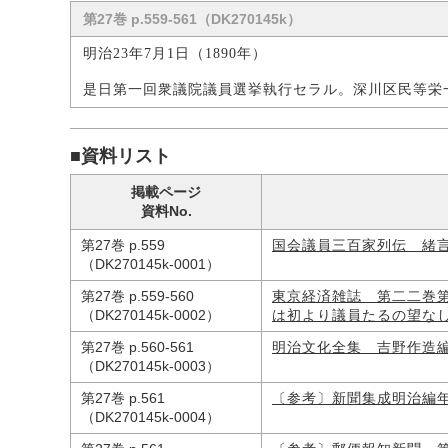
第27巻 p.559-561（DK270145k）
明治23年7月1日（1890年）
是日第一回衆議院議員選挙執行セラル。深川区民等栄
■資料リスト
掲載ページ
資料No.
第27巻 p.559
国会議員三百家列伝 緒
（DK270145k-0001）
第27巻 p.559-560
東京経済雑誌 第二二巻
（DK270145k-0002）
は初より議員たるの望な
第27巻 p.560-561
明治文化全集 吉野作造
（DK270145k-0003）
第27巻 p.561
〔参考〕新聞集成明治編
（DK270145k-0004）