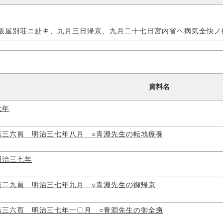
阪屋別荘ニ赴キ、九月三日帰京、九月二十七日宮内省ヘ病気全快ノ
資料名
七年
第三六頁 明治三七年八月 ○青淵先生の転地療養
明治三七年
第二九頁 明治三七年九月 ○青淵先生の御帰京
第三六頁 明治三七年一〇月 ○青淵先生の御全癒