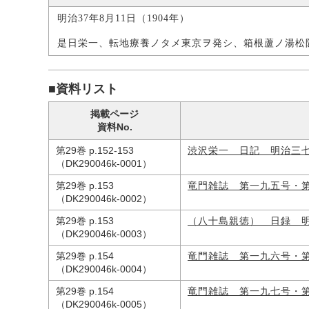
明治37年8月11日（1904年）
是日栄一、転地療養ノタメ東京ヲ発シ、箱根蘆ノ湯松
■資料リスト
掲載ページ
資料No.
第29巻 p.152-153
渋沢栄一 日記 明治三
（DK290046k-0001）
第29巻 p.153
竜門雑誌 第一九五号・
（DK290046k-0002）
第29巻 p.153
（八十島親徳） 日録 
（DK290046k-0003）
第29巻 p.154
竜門雑誌 第一九六号・
（DK290046k-0004）
第29巻 p.154
竜門雑誌 第一九七号・
（DK290046k-0005）