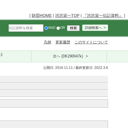
[
財団HOME
|
渋沢栄一TOP
|
『渋沢栄一伝記資料』
]
AND
OR
詳細検索へ
凡例
更新履歴
このサイトについて
k）
次へ (DK290047k)
公開日: 2016.11.11 / 最終更新日: 2022.3.6