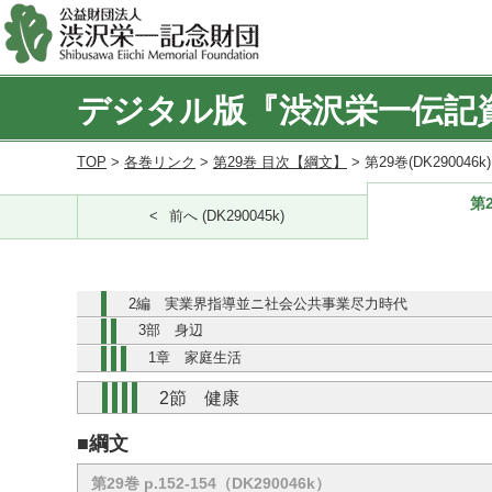
デジタル版『渋沢栄一伝記
TOP
>
各巻リンク
>
第29巻 目次【綱文】
> 第29巻(DK290046
第2
前へ (DK290045k)
2編 実業界指導並ニ社会公共事業尽力時代
3部 身辺
1章 家庭生活
2節 健康
■綱文
第29巻 p.152-154（DK290046k）