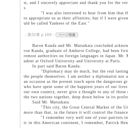
st, and I sincerely appreciate and thank you for the ve
s.
"I was also interested to hear from him that the 
to appropriate us as their affinities; but if I were giv
uld be called Yankees of the East."
- 第32巻 p.169 -
ページ画像
Baron Kanda and Mr. Matsukata concluded acknowledg
ron Kanda, graduate of Amherst College, had been firs
remost authorities on foreign languages in Japan. Mr. M
udent at Oxford University and University at Paris.
In part said Baron Kanda:
"Diplomacy may do much, but the real lasting rela
the people themselves. I am neither a diplomatist nor 
an occasion as the present touch upon the dangerous gro
who have spent some of the happiest years of our lives
our own country, never give a thought to any of those 
the two nations together, deep down below in its profou
Said Mr. Matsukata:
"This city, the Great Central Market of the United S
more than that, in the future it will control the financ
"I remember very well one of your patriots in time
ic in this American continent, I remember, Patrick Henr