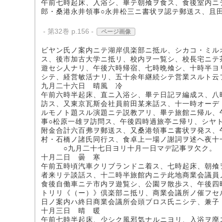
午前七時起床、入浴シ、畢テ朝飧ヲ食ス、食後室内ニ
郎・桑港永井領事○永井松三ニ書状ヲ認テ郵送ス、且
- 第32巻 p.156 -
ページ画像
ビヤン氏ノ案内ニテ湖岸倶楽部ニ抵ル、シカコ・ミル
ス、後市加古大学ニ抵リ、校内ヲ一覧シ、校長宅ニテ
遊セシ人ナリ、午後六時帰宿、七時晩飧シ、十時半ヨ
シテ、経営敏活ナリ、五十余年継続シテ営業スルト云
九月二十六日 晴風 冷
午前六時半起床、直ニ入浴シ、畢テ日記ヲ編成ス、八
訪ス、又東京瓦斯会社員前田某来話ス、十一時オーデ
ルモノト題スル演題ニテ説教アリ、畢テ旅館ニ帰ル、
事○松原一雄ヲ訪問ス、午後四時過旅亭ニ帰リ、シヤ
附金合計六百弗ヲ郵送ス、又桑港領事ニ書状ヲ発ス、
村・石橋ノ諸氏同行ス、食卓上一場ノ謝詞ヲ述ヘ夜十
○九月二十七日ヨリ十月一日マデ記事ヲ欠ク。
十月二日 曇 寒
午前五時頃汽車クリブランドニ着ス、七時起床、朝飧
者来リテ談話ス、十二時半旅館内ニテ此地商業会議員
食後自働車ニテ市内ヲ遊覧シ、公園ヲ散歩ス、午後四
トリリ《（ー）》倶楽部ニ抵リ、商業会議所ノ催フセ
日ノ案内ハ終日商業会議所会頭ブロス氏ニシテ、兼子
十月三日 晴 暖
午前七時半起床、少シク風邪気ナルニヨリ、入浴ヲ廃