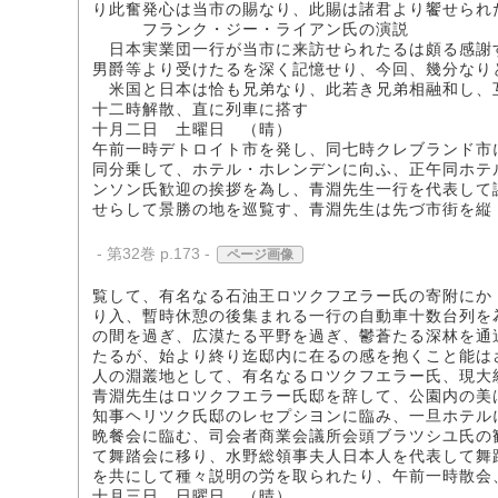
り此奮発心は当市の賜なり、此賜は諸君より饗せられ
フランク・ジー・ライアン氏の演説
日本実業団一行が当市に来訪せられたるは頗る感謝
男爵等より受けたるを深く記憶せり、今回、幾分なり
米国と日本は恰も兄弟なり、此若き兄弟相融和し、
十二時解散、直に列車に搭す
十月二日 土曜日 （晴）
午前一時デトロイト市を発し、同七時クレブランド市
同分乗して、ホテル・ホレンデンに向ふ、正午同ホテ
ンソン氏歓迎の挨拶を為し、青淵先生一行を代表して
せらして景勝の地を巡覧す、青淵先生は先づ市街を縦
- 第32巻 p.173 -
ページ画像
覧して、有名なる石油王ロツクフヱラー氏の寄附にか
り入、暫時休憩の後集まれる一行の自動車十数台列を
の間を過ぎ、広漠たる平野を過ぎ、鬱蒼たる深林を通
たるが、始より終り迄邸内に在るの感を抱くこと能は
人の淵叢地として、有名なるロツクフエラー氏、現大
青淵先生はロツクフエラー氏邸を辞して、公園内の美
知事ヘリツク氏邸のレセプシヨンに臨み、一旦ホテル
晩餐会に臨む、司会者商業会議所会頭ブラツシユ氏の
て舞踏会に移り、水野総領事夫人日本人を代表して舞
を共にして種々説明の労を取られたり、午前一時散会
十月三日 日曜日 （晴）