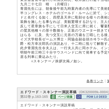
九月二十七日 晴 （月曜日）
青淵先生には、朝食後午前九時案内者の先導にて美術
半コングレス・ホテルのゴールド・ルームに於て、シ
ドと名付くる如く、四壁及天井に彫刻せる様々の美術
装飾を施したる事なれば、美観驚嘆する計なり、主人
反して星章旗を手にして日米人交互に席に就く、饗宴
の鷲其他種々の形十数個を、正装のウヱーター担きて
はらるゝに及、先つ交互に元首の万歳を三唱したる後
イズ大学校長ゼームス博士・同協会副会頭ホヰラー氏
爵・松方幸次郎氏の演説あり、十二時に抵りて解散す
此夕青淵先生令夫人は、一行夫人共に同ホテル、イン
明朝午前三時三十分サウスベンドに向て発車する予定
居る列車に乗込みたり。
○スキンナーノ挨拶次掲ノ如シ。
各巻リンク
（DK320009k-0004
エドワード・スキンナー演説草稿
第32巻 p.163-165
ページ画像
PDM 1.0 DEED
エドワード・スキンナー演説草稿