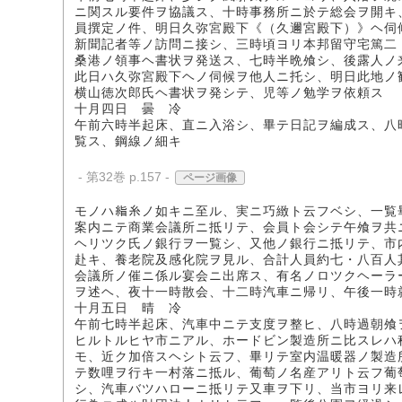
ニ関スル要件ヲ協議ス、十時事務所ニ於テ総会ヲ開キ
員撰定ノ件、明日久弥宮殿下《（久邇宮殿下）》ヘ伺
新聞記者等ノ訪問ニ接シ、三時頃ヨリ本邦留守宅篤二
桑港ノ領事ヘ書状ヲ発送ス、七時半晩飧シ、後露人ノ
此日ハ久弥宮殿下ヘノ伺候ヲ他人ニ托シ、明日此地ノ
横山徳次郎氏ヘ書状ヲ発シテ、児等ノ勉学ヲ依頼ス
十月四日 曇 冷
午前六時半起床、直ニ入浴シ、畢テ日記ヲ編成ス、八
覧ス、鋼線ノ細キ
- 第32巻 p.157 -
ページ画像
モノハ𥿻糸ノ如キニ至ル、実ニ巧緻ト云フベシ、一
案内ニテ商業会議所ニ抵リテ、会員ト会シテ午飧ヲ共
ヘリツク氏ノ銀行ヲ一覧シ、又他ノ銀行ニ抵リテ、市
赴キ、養老院及感化院ヲ見ル、合計人員約七・八百人
会議所ノ催ニ係ル宴会ニ出席ス、有名ノロツクヘーラ
ヲ述ヘ、夜十一時散会、十二時汽車ニ帰リ、午後一時
十月五日 晴 冷
午前七時半起床、汽車中ニテ支度ヲ整ヒ、八時過朝飧
ヒルトルヒヤ市ニアル、ホードビン製造所ニ比スレハ
モ、近ク加倍スヘシト云フ、畢リテ室内温暖器ノ製造
テ数哩ヲ行キ一村落ニ抵ル、葡萄ノ名産アリト云フ葡
シ、汽車バツハローニ抵リテ又車ヲ下リ、当市ヨリ来