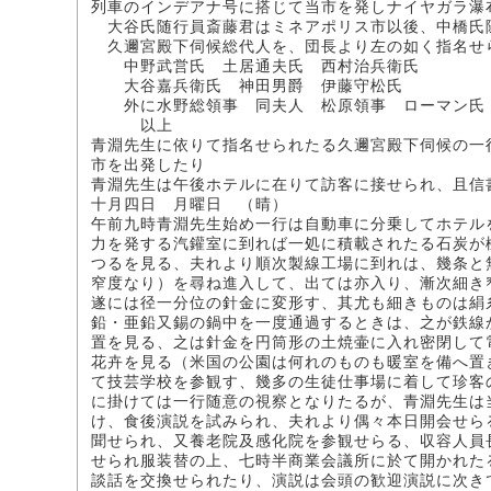
列車のインデアナ号に搭じて当市を発しナイヤガラ瀑
大谷氏随行員斎藤君はミネアポリス市以後、中橋氏
久邇宮殿下伺候総代人を、団長より左の如く指名せ
中野武営氏 土居通夫氏 西村治兵衛氏
大谷嘉兵衛氏 神田男爵 伊藤守松氏
外に水野総領事 同夫人 松原領事 ローマン氏
以上
青淵先生に依りて指名せられたる久邇宮殿下伺候の一
市を出発したり
青淵先生は午後ホテルに在りて訪客に接せられ、且信
十月四日 月曜日 （晴）
午前九時青淵先生始め一行は自動車に分乗してホテル
力を発する汽鑵室に到れば一処に積載されたる石炭が
つるを見る、夫れより順次製線工場に到れは、幾条と
窄度なり）を尋ね進入して、出ては亦入り、漸次細き
遂には径一分位の針金に変形す、其尤も細きものは絹
鉛・亜鉛又錫の鍋中を一度通過するときは、之が鉄線
置を見る、之は針金を円筒形の土焼壷に入れ密閉して
花卉を見る（米国の公園は何れのものも暖室を備へ置
て技芸学校を参観す、幾多の生徒仕事場に着して珍客
に掛けては一行随意の視察となりたるが、青淵先生は
け、食後演説を試みられ、夫れより偶々本日開会せら
聞せられ、又養老院及感化院を参観せらる、収容人員
せられ服装替の上、七時半商業会議所に於て開かれた
談話を交換せられたり、演説は会頭の歓迎演説に次き