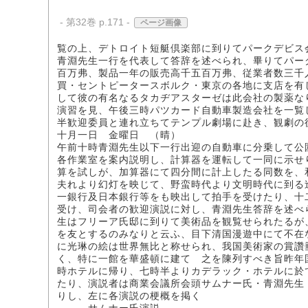
- 第32巻 p.171 -
ページ画像
覧の上、デトロイト短艇倶楽部に到りてパークデビス
青淵先生一行を代表して答辞を述べられ、畢りてパー
百万弗、製品一年の販売高千五百万弗、従業者数三千
買・セントピータースボルク・東京の各地に支店を有
して彼の有名なるタカヂアスターゼは此会社の製薬な
演習を見、午後三時パツカード自動車製造会社を一覧
半歓迎委員と連れ立ちてテンプル劇場に赴き、観劇の
十月一日 金曜日 （晴）
午前十時青淵先生以下一行出迎の自動車に分乗して公
各作業室を案内説明し、計算器を運転して一同に示せ
算を試しが、加算器にて四分間に計上したる同数を、
夫れより幻灯を映じて、野蛮時代より文明時代に到る
一銀行及日本銀行等をも映出して拍手を受けたり、十
受け、司会者の歓迎演説に対し、青淵先生答辞を述べ
生はフリーア氏邸に到りて美術品を観覧せられたるが
を友とするのみなりと云ふ、目下清国漫遊中にて不在
に光琳の絵は世界無比と称せられ、我国美術家の賞讚
く、特に一館を華盛頓に建てゝ之を陳列すべき旨昨年
時ホテルに帰り、七時半よりカデラック・ホテルに於
たり、演説者は商業会議所会頭サムナー氏・青淵先生
りし、左に各演説の梗概を掲く