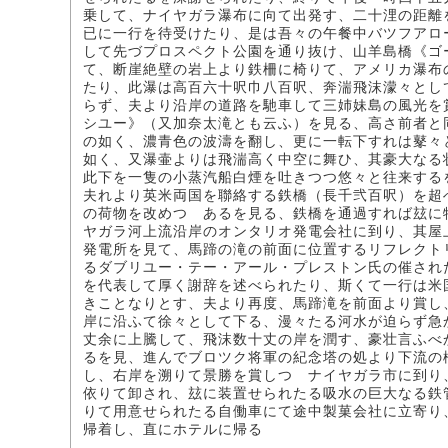
乗して、ナイヤガラ瀑布に向て出発す、二十浬の距離
已に一行を待受けたり、是は吾々の午餐中バツフアロ
して先づプロスペクト公園を通り抜け、山羊島橋《ゴ
て、断崖絶壁の岩上より鉄柵に椅りて、アメリカ瀑布
たり、此瀑は高百六十呎巾八百呎、奔湍飛沫濛々とし
らず、夫より沿岸の道路を馳車して三姉妹島の風光を
シユー》（又加奈太滝とも云ふ）を見る、高さ前者と
の如く、濃青色の波濤を翻し、更に一転下すれは鼕々
如く、又瀑壷よりは飛湍高く中空に舞ひ、其豪大なる
此下を一隻の小蒸汽船白煙を吐きつつ悠々と往来する
夫れより英米両国を聯絡する鉄橋（長千弐百呎）を超
の荷物を改めつゝあるを見る、鉄橋を通過すれば玆に
ヤガラ河上流沿岸のオンタリオ発電会社に到り、其屋
発電所を見て、馬蹄の滝の前面に位置するリフレクト
るダブリユー・テー・アール・プレストン氏の催され
を代表して厚く謝辞を述べられたり、斯くて一行は米
きことなりとす、夫より再度、馬蹄滝を前面より賞し
岸に沿ふて徐々として下る、漫々たる河水が迫らず急
丈余に上騰して、飛沫数十丈の岸を潤す、豪壮言ふべ
るを見、進んでブロツク将軍の紀念塔の処より下流の
し、右岸を溯りて景勝を賞しつゝナイヤガラ市に到り
依りて卸され、玆に装置せられたる吸水の巨大なる鉄
りて用意せられたる自働車にて途中製菓会社に立寄り
帰着し、直にホテルに帰る