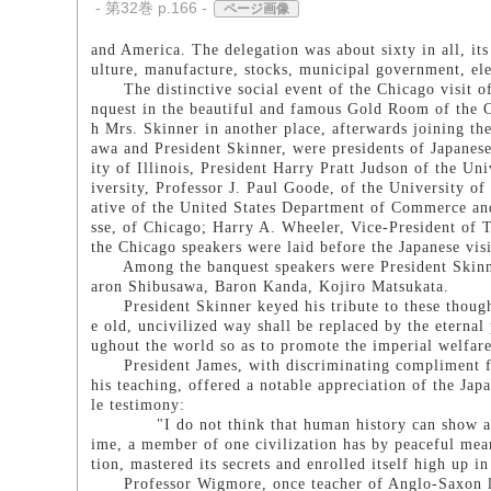
- 第32巻 p.166 -
ページ画像
and America. The delegation was about sixty in all, it
ulture, manufacture, stocks, municipal government, elec
The distinctive social event of the Chicago visit o
nquest in the beautiful and famous Gold Room of the 
h Mrs. Skinner in another place, afterwards joining the
awa and President Skinner, were presidents of Japane
ity of Illinois, President Harry Pratt Judson of the 
iversity, Professor J. Paul Goode, of the University of
ative of the United States Department of Commerce a
sse, of Chicago; Harry A. Wheeler, Vice-President of
the Chicago speakers were laid before the Japanese vis
Among the banquest speakers were President Skinner
aron Shibusawa, Baron Kanda, Kojiro Matsukata.
President Skinner keyed his tribute to these thought
e old, uncivilized way shall be replaced by the eternal
ughout the world so as to promote the imperial welfare
President James, with discriminating compliment fo
his teaching, offered a notable appreciation of the Jap
le testimony:
"I do not think that human history can show another
ime, a member of one civilization has by peaceful means
tion, mastered its secrets and enrolled itself high up in 
Professor Wigmore, once teacher of Anglo-Saxon law