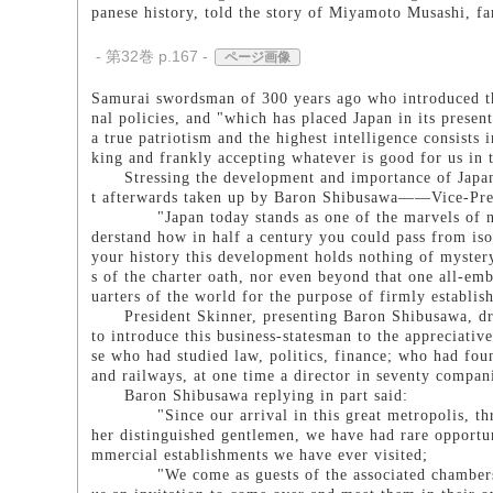
panese history, told the story of Miyamoto Musashi, f
- 第32巻 p.167 -
ページ画像
Samurai swordsman of 300 years ago who introduced the
nal policies, and "which has placed Japan in its present
a true patriotism and the highest intelligence consists 
king and frankly accepting whatever is good for us in 
Stressing the development and importance of Japane
t afterwards taken up by Baron Shibusawa――Vice-Pres
"Japan today stands as one of the marvels of nation
derstand how in half a century you could pass from isol
your history this development holds nothing of myster
s of the charter oath, nor even beyond that one all-emb
uarters of the world for the purpose of firmly establis
President Skinner, presenting Baron Shibusawa, drew
to introduce this business-statesman to the appreciativ
se who had studied law, politics, finance; who had fou
and railways, at one time a director in seventy compani
Baron Shibusawa replying in part said:
"Since our arrival in this great metropolis, thro
her distinguished gentlemen, we have had rare opportu
mmercial establishments we have ever visited;
"We come as guests of the associated chambers of 