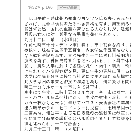
- 第32巻 p.160 -
ページ画像
此日午前三時此州の知事ジヨンソン氏逝去せられた
ざれば、是非共候補者たるべき資格を有す、輿望頗る
能はずと迄、国民の重望を荷ひたる人なりしが、溘然
同氏未亡人に対し鄭重なる弔電を発せられたり。
九月廿二日 晴 （水曜日）
午前七時三十分マデソン市に着す、車中朝食を終り、
参観す、現在学生四千五百名、内女学生千五百名なり
なる歓迎演説を為す、青淵先生即一同に対し訓戒的演
演説を為す、神田男爵答弁を述べられる、目下暑中休
覧し、農科大学に到りて各種の乳牛・肉牛・耕馬・輓
けられたるバタ製造所を見、更に学生の実験に供する
大学は勿論各分科に於ても社界に要用と認むる新機軸
此大学は州の事業と密接の聯絡を為し、州に於ける問
時三十分ミルオーキー市に向て発車す。
車中にて午食、二時十五分ミルウオーキー市に着す、
ー・バウゲル皮革会社に到り、生皮の煮沸・冷却・引
万五千枚なりと云ふ）畢りてパブスト麦酒会社の業務
後六時半ホテル・ヒフイスターに投宿す、七時半同ホ
三百余名、州知事・市長及日露戦役の際我国に従軍し
側に於ては商業会議所会頭ベル氏司会者として挨拶を
辞を述べられ、十二時散会す。
九月二十三日 晴 （木曜日）