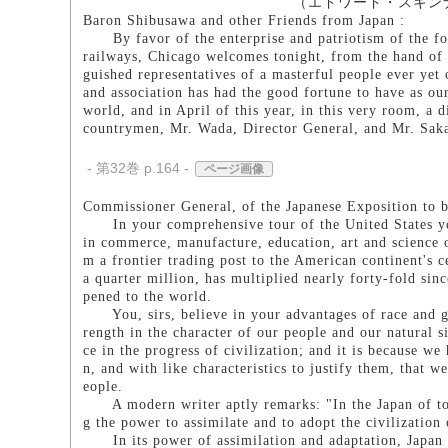
（エドワード・スキンナー
Baron Shibusawa and other Friends from Japan :
By favor of the enterprise and patriotism of the forem
railways, Chicago welcomes tonight, from the hand of 
guished representatives of a masterful people ever yet o
and association has had the good fortune to have as our
world, and in April of this year, in this very room, a
countrymen, Mr. Wada, Director General, and Mr. Saka
- 第32巻 p.164 -
ページ画像
Commissioner General, of the Japanese Exposition to b
In your comprehensive tour of the United States you 
in commerce, manufacture, education, art and science of
m a frontier trading post to the American continent's 
a quarter million, has multiplied nearly forty-fold sin
pened to the world.
You, sirs, believe in your advantages of race and ge
rength in the character of our people and our natural s
ce in the progress of civilization; and it is because w
n, and with like characteristics to justify them, that 
eople.
A modern writer aptly remarks: "In the Japan of tod
g the power to assimilate and to adopt the civilization
In its power of assimilation and adaptation, Japan e