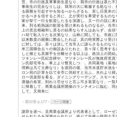
営、市の行政及軍事衛生是なり、我市の行政は甚た不
事衛生の完全なりしは、我等の大に敬服する処なり、
る困難を引起すやを知るべからざるも、若し日英米の
かるべきを信すると共に、之が実行を希望するものな
家が挙て一行を歓迎したるを深謝し、又一行の玆に来
来、到る処熱誠の歓迎を受け来れるものなるが、当市
上の意志相融和し居るの結果ならすんはあらず、会頭
ハ却て恥入りたる次第なり、山林に関しても、市政に
以来数度の困難に際会したれば、其の時実際より受け
に対しては、吾々は決して当市人に譲らさるものなり
米三国聯合云々の御説ありたれと、吾々深く思考する
しと雖とも其握手を分離せさる以上は、政治上の団結
ツキンレー氏紀念碑や、マツキンレー氏が無政府党員
ン氏邸宅等を、車上より瞥見しつゝ、共同墓地（墓地
埋葬は凡て土葬なり）を巡回の後、当市水道貯水池を
ロン宛の計算を以て全市に供給すと云ふ、夫れより婦
ロー倶楽部を看る、ダイニングリーデング、スモーキ
酒舗の各室、到れり尽せりと言ふ可き装置なり、一覧
に帰着して、商業会議所開催のランチオンに臨む、同
して、又簡単に
- 第32巻 p.177 -
ページ画像
謝辞を述べ、且商業会議所より代表者として、ローゼ
せられたるを深謝せられたり、終りて午後一時四十五