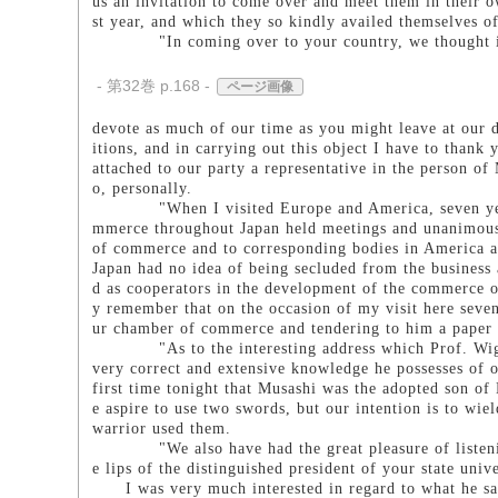
us an invitation to come over and meet them in their o
st year, and which they so kindly availed themselves of
"In coming over to your country, we thought it
- 第32巻 p.168 -
ページ画像
devote as much of our time as you might leave at our d
itions, and in carrying out this object I have to tha
attached to our party a representative in the person of
o, personally.
"When I visited Europe and America, seven years ag
mmerce throughout Japan held meetings and unanimousl
of commerce and to corresponding bodies in America a
Japan had no idea of being secluded from the business 
d as cooperators in the development of the commerce 
y remember that on the occasion of my visit here seven
ur chamber of commerce and tendering to him a paper c
"As to the interesting address which Prof. Wigmore
very correct and extensive knowledge he possesses of ou
first time tonight that Musashi was the adopted son of
e aspire to use two swords, but our intention is to wie
warrior used them.
"We also have had the great pleasure of listening t
e lips of the distinguished president of your state unive
I was very much interested in regard to what he said 