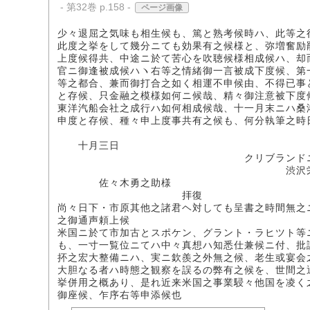
- 第32巻 p.158 -
ページ画像
少々退屈之気味も相生候も、篤と熟考候時ハ、此等之
此度之挙をして幾分ニても効果有之候様と、弥増奮励
上度候得共、中途ニ於て苦心を吹聴候様相成候ハ、却
官ニ御逢被成候ハヽ右等之情緒御一言被成下度候、第
等之都合、兼而御打合之如く相運不申候由、不得已事
と存候、只金融之模様如何ニ候哉、精々御注意被下度
東洋汽船会社之成行ハ如何相成候哉、十一月末ニハ桑
申度と存候、種々申上度事共有之候も、何分執筆之時
敬
十月三日
クリブランドニ於
渋沢栄
佐々木勇之助様
拝復
尚々日下・市原其他之諸君ヘ対しても呈書之時間無之
之御通声頼上候
米国ニ於て市加古とスポケン、グラント・ラヒツト等
も、一寸一覧位ニてハ中々真想ハ知悉仕兼候ニ付、批
抔之宏大整備ニハ、実ニ欽羨之外無之候、老生或宴会
大胆なる者ハ時態之観察を誤るの弊有之候を、世間之
挙併用之概あり、是れ近来米国之事業駸々他国を凌く
御座候、乍序右等申添候也