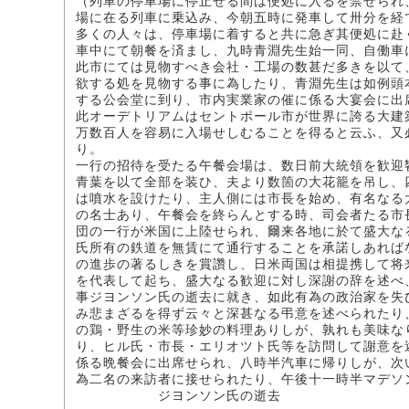
（列車の停車場に停止せる間は便処に入るを禁ぜられ
場に在る列車に乗込み、今朝五時に発車して卅分を経
多くの人々は、停車場に着すると共に急ぎ其便処に赴
車中にて朝餐を済まし、九時青淵先生始一同、自働車
此市にては見物すべき会社・工場の数甚だ多きを以て
欲する処を見物する事に為したり、青淵先生は如例頭
する公会堂に到り、市内実業家の催に係る大宴会に出
此オーデトリアムはセントポール市が世界に誇る大建
万数百人を容易に入場せしむることを得ると云ふ、又
り。
一行の招待を受たる午餐会場は、数日前大統領を歓迎
青葉を以て全部を装ひ、夫より数箇の大花籠を吊し、
は噴水を設けたり、主人側には市長を始め、有名なる
の名士あり、午餐会を終らんとする時、司会者たる市
団の一行が米国に上陸せられ、爾来各地に於て盛大な
氏所有の鉄道を無賃にて通行することを承諾しあれば
の進歩の著るしきを賞讚し、日米両国は相提携して将
を代表して起ち、盛大なる歓迎に対し深謝の辞を述べ
事ジヨンソン氏の逝去に就き、如此有為の政治家を失
み悲まざるを得ず云々と深甚なる弔意を述べられたり
の鶏・野生の米等珍妙の料理ありしが、孰れも美味な
り、ヒル氏・市長・エリオツト氏等を訪問して謝意を
係る晩餐会に出席せられ、八時半汽車に帰りしが、次
為二名の来訪者に接せられたり、午後十一時半マデソ
ジヨンソン氏の逝去