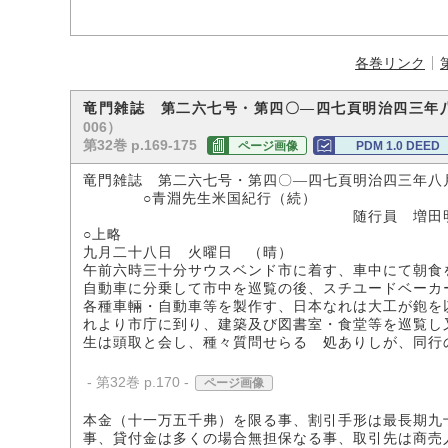
各巻リンク
竜門雑誌 第二六七号・第四〇―四七頁明治四三年
006）
第32巻 p.169-175
ページ画像
PDM 1.0 DEED
竜門雑誌 第二六七号・第四〇―四七頁明治四三年八
○青淵先生米国紀行（続）
随行員 増田明
○上略
九月二十八日 火曜日 （晴）
午前六時三十分サウスベンド市に着す、車中にて朝食
自動車に分乗して市中を巡覧の後、スチユードベーカ
各種車輛・自動車等を製作す、日本なれは大工が鉋を
れより市庁に到り、建築及び図書室・食堂等を巡覧し
生は頭取と会し、種々質問せらるゝ処ありしが、同行
- 第32巻 p.170 -
ページ画像
本金（十一万五千弗）を限る事、割引手形は最長期九
事、貸付金は多くの場合無担保なる事、取引先は商売