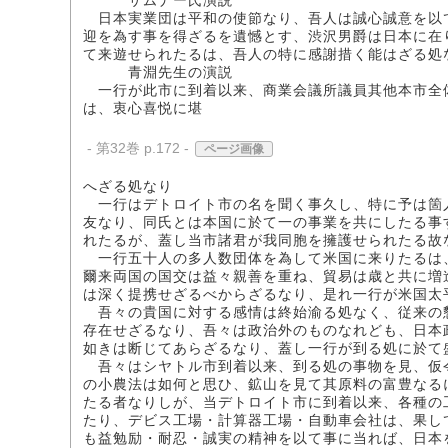
サムナー氏演説
日本実業団は平和の使節なり、吾人は誠心誠意を以
迎を為す事を得ざるを遺憾とす、渋沢男爵は日本に在
て来遊せられたるは、吾人の特に感謝措く能はざる処
青淵先生の演説
一行が此市に到着以来、商業会議所議員其他本市全
は、衷心喜悦に堪
- 第32巻 p.172 -
ページ画像
へざる処なり
一行はデトロイト市の名を聞く事久し、特に予は箇
友なり、同氏とは本国に於て一の事業を共にしたる事
れたるが、蓋し当市諸君が我同胞を擁護せられたる故
一行五十人の多人数団体を為して米国に来りたるは
爾来両国の国交は益々親善を重ね、貿易は歳と共に増
は深く提携せざるべからざるなり、是れ一行が米国太
吾々の貴国に対する感情は終始渝る処なく、従来の
存在せざるなり、吾々は政治外のものなれども、日本
如きは断じてあらざるなり、蓋し一行が到る処に於て
吾々はシヤトル市到着以来、到る処の事物を見、仮
の小農法は如何と思ひ、鉱山を見て其原料の富豊なる
たる者なりしが、当デトロイト市に到着以来、各種の
たり、デビス工場・計算器工場・自動車会社は、果し
も益勉励・耐忍・誠実の精神を以て事に当れば、日本