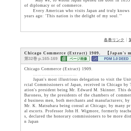
"May we, to whom Japan opened the door in 1853 nev
of diplomacy or of commerce.
Every American who visits Japan and truly knows its 
years ago: 'This nation is the delight of my soul.'"
各巻リンク
Chicago Commerce (Extract) 1909. 【Japan's m
第32巻 p.165-169
ページ画像
PDM 1.0 DEED
Chicago Commerce (Extract) 1909.
…………………………
Japan's most illustrious delegation to visit the Un
rcial Commissioners of Japan, received in Chicago by
ation's president being Mr. Edward M. Skinner. This 
Baroness, by the presidents of the chambers of comme
d business men, both merchants and manufacturers; by e
Mr. K. Matsubara being consul at Chicago; by many pri
al escorts. Professor John H. Wigmore, formerly teach
s, declared the honorary commissioners to be more dis
n Japan