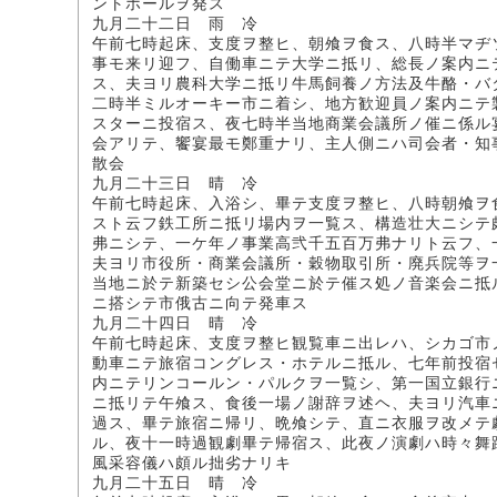
ントホールヲ発ス
九月二十二日 雨 冷
午前七時起床、支度ヲ整ヒ、朝飧ヲ食ス、八時半マヂ
事モ来リ迎フ、自働車ニテ大学ニ抵リ、総長ノ案内ニ
ス、夫ヨリ農科大学ニ抵リ牛馬飼養ノ方法及牛酪・バ
二時半ミルオーキー市ニ着シ、地方歓迎員ノ案内ニテ
スターニ投宿ス、夜七時半当地商業会議所ノ催ニ係ル
会アリテ、饗宴最モ鄭重ナリ、主人側ニハ司会者・知
散会
九月二十三日 晴 冷
午前七時起床、入浴シ、畢テ支度ヲ整ヒ、八時朝飧ヲ
スト云フ鉄工所ニ抵リ場内ヲ一覧ス、構造壮大ニシテ
弗ニシテ、一ケ年ノ事業高弐千五百万弗ナリト云フ、
夫ヨリ市役所・商業会議所・穀物取引所・廃兵院等ヲ
当地ニ於テ新築セシ公会堂ニ於テ催ス処ノ音楽会ニ抵
ニ搭シテ市俄古ニ向テ発車ス
九月二十四日 晴 冷
午前七時起床、支度ヲ整ヒ観覧車ニ出レハ、シカゴ市
動車ニテ旅宿コングレス・ホテルニ抵ル、七年前投宿
内ニテリンコールン・パルクヲ一覧シ、第一国立銀行
ニ抵リテ午飧ス、食後一場ノ謝辞ヲ述ヘ、夫ヨリ汽車
過ス、畢テ旅宿ニ帰リ、晩飧シテ、直ニ衣服ヲ改メテ
ル、夜十一時過観劇畢テ帰宿ス、此夜ノ演劇ハ時々舞
風采容儀ハ頗ル拙劣ナリキ
九月二十五日 晴 冷