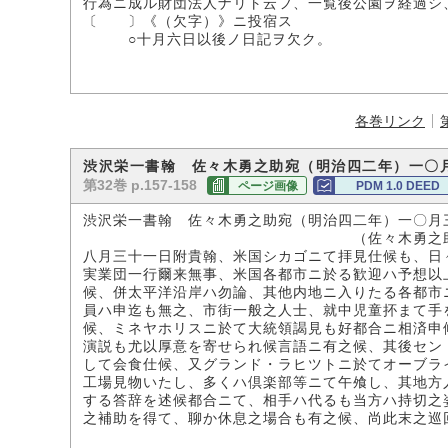
行為ニ成ル財団法人ナリト云フ、一覧後公園ヲ経過
〔 〕《（欠字）》ニ投宿ス
○十月六日以後ノ日記ヲ欠ク。
各巻リンク
渋沢栄一書翰 佐々木勇之助宛（明治四二年）一〇
第32巻 p.157-158
ページ画像
PDM 1.0 DEED
渋沢栄一書翰 佐々木勇之助宛（明治四二年）一〇月
（佐々木勇之助氏所
八月三十一日附貴翰、米国シカゴニて拝見仕候も、日
実業団一行爾来無事、米国各都市ニ於る歓迎ハ予想以
候、併太平洋沿岸ハ勿論、其他内地ニ入りたる各都市
員ハ申迄も無之、市街一般之人士、就中児童抔まて手
候、ミネヤホリスニ於て大統領謁見も好都合ニ相済申
演説も尤以厚意を寄せられ候言語ニ有之候、其後セン
して会食仕候、又グランド・ラヒツトニ於てオーブラ
工場見物いたし、多くハ倶楽部等ニて午飧し、其地方
する答辞を述候都合ニて、相手ハ代るも当方ハ持切之
之補助を得て、聊か休息之場合も有之候、尚此末之巡