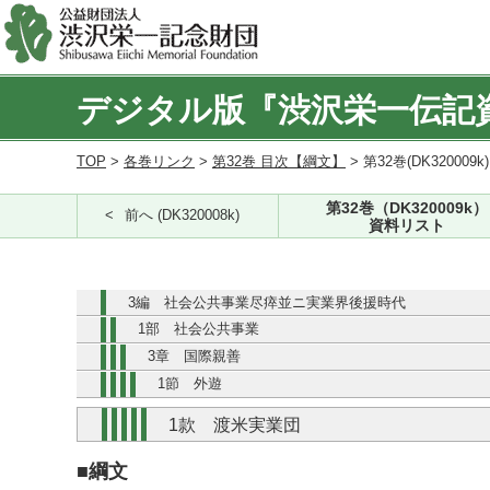
デジタル版『渋沢栄一伝記
TOP
>
各巻リンク
>
第32巻 目次【綱文】
> 第32巻(DK320009k
第32巻（DK320009k）
前へ (DK320008k)
資料リスト
3編 社会公共事業尽瘁並ニ実業界後援時代
1部 社会公共事業
3章 国際親善
1節 外遊
1款 渡米実業団
■綱文