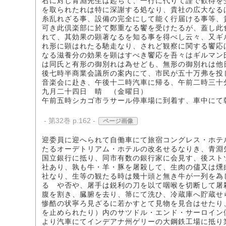
右に対し青淵先生は起ちて、一行に代りて謹で歓待を
を取られたれは特に深謝する処なり、貴社の広大なる
糸乱れざる事、設備の完全にして能く行届ける事等、
可き此倶楽部に於て鄭重なる饗を受けたるが、蓋し此
れて、其効果の顕著なるを知る事を得べし云々、又ギ
れ形に顕はれたる馳走なり、されど観察に関する饗応
なる滋養分の効果を顕はすべき饗応を吾々はギルマン
は同氏と有形の御別れは為せども、無形の御別れは他
後七時半商業会議所の案内にて、市民が五十万弗を投
音楽会に赴き、午後十二時汽車に帰る、午前二時三十
九月二十四日 晴 （金曜日）
午前五時シカゴ市ラサール停車場に到着す、車中にて
- 第32巻 p.162 -
ページ画像
迎委員に迎へられて自働車にて旅宿コングレス・ホテ
たるオーデトリアム・ホテルの改名せるなりき、青淵
国立銀行に抵り、同市有数の銀行家に会見す、後スト
社あり、孰も牛・羊・豚を屠殺して、生肉の儘又は燻
社なり、生等の観たる時は幾十頭と無き牛が一列を為
るゝや否や、屠手は鋭利の刀を以て咽喉を切断して屠
腹を割き、臓腑を去り、箒にて洗ひ、冷蔵庫へ貯蔵せ
惨酷の状寧ろ見ざるに若かすとて見物を見合はせたり
を止められたり）内のサツドル・エンド・サーロイン
より汽車にてインデアナ州ゲリーの大鋼鉄工場に抵り