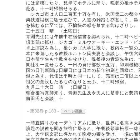
には驚嘆したり、見畢てホテルに帰り、晩餐の後ホテ
赴き、十一時帰館せらる。
シカゴ市は人口二百五十万を有し、米国第二の都会
架鉄道縦横に馳せ違ひて、人道の雑踏も亦甚しく、轟
を掠むるに至ては、不愉快の感を禁する能はざりし。
二十五日 晴 （土曜日）
青淵先生には午前中在宿信書を認められ、十二時ヘビ
倶楽部に抵り、シカゴ・ミルウオーキー・エンド・ピ
卓上演説を為し、後シカゴ大学に抵り、校内を一覧の
本に来遊したる教授ホルトン氏夫妻と会談し、午後六
日本留学生も十数名在校せり、晩餐後の青淵先生は、
聞社を一覧せらる、一日の発行部数十五万、印刷機械
国の日刊新聞は日曜日には日本の新年初刷と同様に、
録と為す、代価は平時と同一にして、売高は二倍以上
祖父の創設したるものなりと云ふ、十二時帰宿。
九月二十六日 晴 （日曜日）
朝食後写真師来り、青淵先生及令夫人に是非にと懇請
前田氏と会談、十
- 第32巻 p.163 -
ページ画像
一時直隣りのオーデトリアムに抵り、世界に名高き大
演題の説教を聞き旅宿に帰られ、午餐後領事松原一雄
上、大学倶楽部に導かれて晩餐の饗を受け、一場の謝
東京基督青年会の丹羽清次郎氏、欧米旅行の途中当地