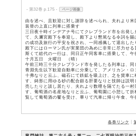
- 第32巻 p.175 -
ページ画像
由を述べ、且歓迎に対し謝辞を述べられ、夫れより米
装替の上直に列車に搭乗す
三日夜十時インデアナ号にてクレブランド市を出発し
て、久邇宮殿下を奉迎し、殿下より懇篤なる令詞を賜
の成功及旅行の平安を祝され、一同感佩して退出した
殿下にはローマン氏が実業団の為めに非常に尽力せる
斯くて総代の一行は、同日正午同客車に搭乗して、午
十月五日 火曜日 （晴）
午前三時三十分クレブランド市を発したる列車は、同
青淵先生以下歓迎自動車に分乗して、アメリカン・ロ
十弗なりと云ふ、磁石にて鉄鉱を吸上け、之を貨車に
す、鋳形に用ゆる砂の配合頗る肝要なりと技師は説明
売したりと談し居たり、夫れより数哩を隔てたる一村
す、葡萄酒の名産地なりと云ふ、葡萄園に小憩して折
覧して葡萄酒の饗を受け、畢りて汽車に帰り午食、午
各巻リンク
竜門雑誌 第二六八号・第二一―二七頁明治四三年