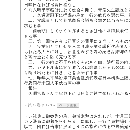
日曜日なれば巡覧日程なし
午前八時半事務所に於て総会を開く、青淵先生議長と
一、久邇宮殿下に拝謁の為め一行の総代を選む事、
二、常議員として各地商業会議所会頭之に当る事に
求むる事
但会頭にして永く欠席するときは他の常議員兼任の
ざる事
三、第一回払込金は紐育迄の費用に充当したるもの
四、実業団と同行せる米国各地商業会議所代表者及
られたる人々に対し、謝意を表する為め紀念品贈与の
と寄附金とを以て充つる事
五、一行の内に不平を続くものある由、随行員の内
六、シヤトル市に於て雇入又は附属したるものは、
り断り出たるに付き、之を承諾する事
七、昨年太平洋沿岸商業会議所代表者日本横浜上陸
行及同行米国人不残出席の事
報告
久邇宮殿下及同妃殿下には紐育に於て挙行されたる
- 第32巻 p.174 -
ページ画像
トン祝典に御参列の為、御滞米遊はされしが、十月三
ガラ瀑布に御着あらせらるゝに際し、一行全員拝謁せ
以て、団長は当市に残留し団長の指名に依る中野氏始