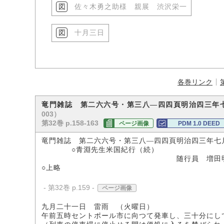
佐々木勇之助様 親展 渋沢栄一
十月三日
各巻リンク
竜門雑誌 第二六六号・第三八―四四頁明治四三年
003）
第32巻 p.158-163
ページ画像
PDM 1.0 DEED
竜門雑誌 第二六六号・第三八―四四頁明治四三年七
○青淵先生米国紀行（続）
随行員 増田明
○上略
- 第32巻 p.159 -
ページ画像
九月二十一日 雷雨 （火曜日）
午前五時セントポール市に向つて発車し、三十分にし