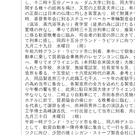
し、十二時十五分ノートル・ダム大学に到る、同大学
関する種々の絵画を掲け、又窓の上部及天井には、有
の正面には日本の仏壇に均しき装置あり、続て附属チ
時、基督青年会に到るスチユードベーカー車輛製造会
（温浴、蒸汽浴等あり）夜学室（徒弟の為に設けたる
驚嘆の外なし、畢りて四時三十五分列車に戻り、服装
に係る歓迎晩餐会に臨み、司会者の歓迎の辞に次きて
て列車に搭し、同四十五分グランド・ラピツドに向つ
九月二十九日 水曜日 （雨）
午前六時グランド・ラピツド市に到着、車中にて朝食
動車に乗して貿易協会事務所のレセプシヨンに臨み、
べ、畢りてオブライエン氏（本邦駐在米国大使）大株
られたる学校、水泳室、無線電話室、社長室等を見、
造所を看る、十五世紀・十六世紀時代の家具、参考と
人、同品製造所三十八此職工七千人、一ケ年の産額千
の為め当市に集合し、各製造所の全力を込めたる製造
り午餐の饗を受く、此席に駐日米国大使オブライエン
中なりしなり、二時より自動車にて、市街各所の見物
ホテルに於て、貿易協会の催にかゝる晩餐会に臨む、
を代表して謝辞を述べ、尚神田男外二名の演説ありて
工学博士高峰譲吉氏、一行出迎として当市に到着、共
九月三十日 木曜日 （晴）
午前一時グランド・ラピツド市を発し、同八時デトロ
として、歓迎自動車一隊停車場に集合して一行を迎ふ
ツクに向ひ、少憩の後ミシガン・ストーブ製造会社に