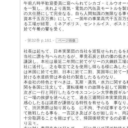
午前八時半歓迎委員に迎へられてシカゴ・ミルウオー
を一覧し、夫れより蒸気・電気の汽缶及モートルを製
の大仕懸にして完全なる、自ら人間知識の無限なる事
資本千五百万弗）にして、一箇年の事業高弐千五百万
る工場が紐育、ミネアポリス、セントルイス、ボスト
於て午餐の饗を受く、
- 第32巻 p.161 -
ページ画像
社長は起ちて、日本実業団の当社を巡覧せられたるを
当社に讚を与へられたるが、畢竟石炭と鉄の価の低き
謙譲し、本社は最近二年間に於てゲリーの大鋼鉄工場
社に送付し、之を取立て之を使用し得らる様に為した
は米国に於て七割、日本に於て二割、英国等に於て一
於ける水道鉄管は本会社の製造したるものなり。
本会社の特色とすべきは、瓦斯・蒸気・水力に関する
関を各国に注文して、運転後種々の故障を起して困難
次ぎに一行と同行したるウヰスコンシン大学教授ギル
に一場の挨拶を述べんとて、過去三週間日本実業団員
感心したるは諸君が謙徳なる特性を有せらるゝ事なり
て、渋沢男爵は知り居らるゝに不拘、予の従事するウ
て敗戦したる事を、一言説き及ばざるが如し云々、尚
十分取調ることを能はずして、帰国後研究するの必要
り云々。