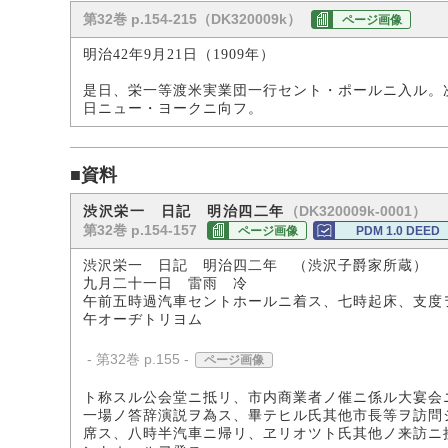
第32巻 p.154-215（DK320009k）
ページ画像
明治42年9月21日（1909年）
是日、栄一等渡米実業団一行セント・ポールニ入ル。
日ニュー・ヨークニ向フ。
■資料
（DK320009k-0001）
渋沢栄一 日記 明治四二年
第32巻 p.154-157
ページ画像
PDM 1.0 DEED
渋沢栄一 日記 明治四二年 （渋沢子爵家所蔵）
九月二十一日 雷雨 冷
午前五時過汽車セントホールニ着ス、七時起床、支度
午オーヂトリヨム
- 第32巻 p.155 -
ページ画像
ト称スル公会堂ニ抵リ、市内商業者ノ催ニ係ル大宴会
一場ノ答辞演説ヲ為ス、畢テヒル氏其他市長等ヲ訪問
席ス、八時半汽車ニ帰リ、ヱリオツト氏其他ノ来訪ニ