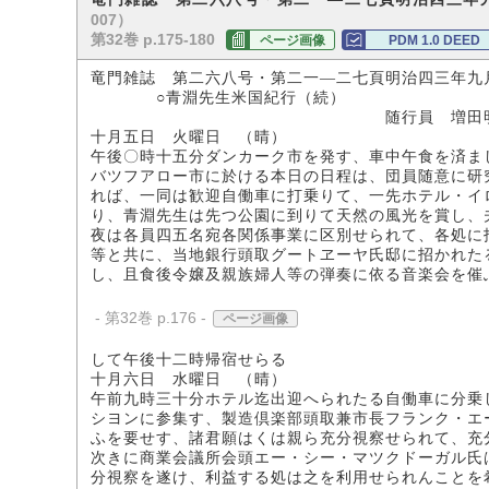
007）
第32巻 p.175-180
ページ画像
PDM 1.0 DEED
竜門雑誌 第二六八号・第二一―二七頁明治四三年九
○青淵先生米国紀行（続）
随行員 増田明
十月五日 火曜日 （晴）
午後〇時十五分ダンカーク市を発す、車中午食を済ま
バツフアロー市に於ける本日の日程は、団員随意に研
れば、一同は歓迎自働車に打乗りて、一先ホテル・イ
り、青淵先生は先つ公園に到りて天然の風光を賞し、
夜は各員四五名宛各関係事業に区別せられて、各処に
等と共に、当地銀行頭取グートヱーヤ氏邸に招かれた
し、且食後令嬢及親族婦人等の弾奏に依る音楽会を催
- 第32巻 p.176 -
ページ画像
して午後十二時帰宿せらる
十月六日 水曜日 （晴）
午前九時三十分ホテル迄出迎へられたる自働車に分乗
シヨンに参集す、製造倶楽部頭取兼市長フランク・エ
ふを要せす、諸君願はくは親ら充分視察せられて、充
次きに商業会議所会頭エー・シー・マツクドーガル氏
分視察を遂け、利益する処は之を利用せられんことを