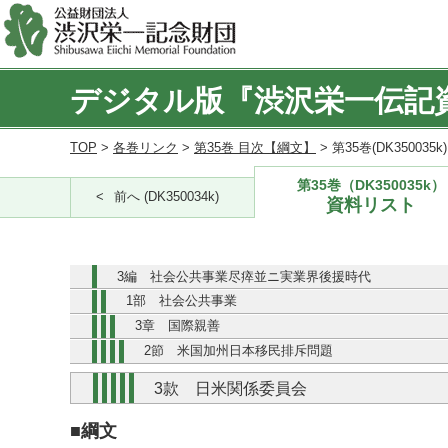
デジタル版『渋沢栄一伝記
TOP
>
各巻リンク
>
第35巻 目次【綱文】
> 第35巻(DK350035
第35巻（DK350035k）
前へ (DK350034k)
資料リスト
3編 社会公共事業尽瘁並ニ実業界後援時代
1部 社会公共事業
3章 国際親善
2節 米国加州日本移民排斥問題
3款 日米関係委員会
■綱文