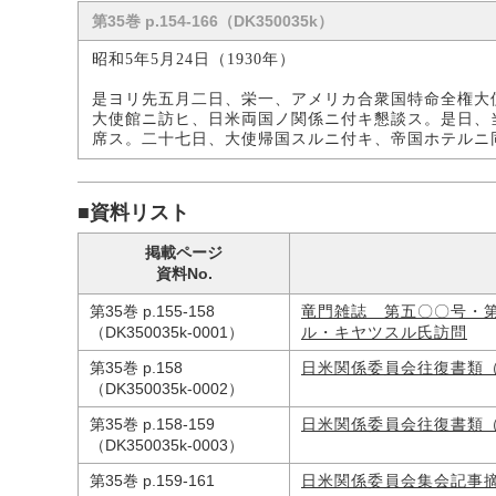
第35巻 p.154-166（DK350035k）
昭和5年5月24日（1930年）
是ヨリ先五月二日、栄一、アメリカ合衆国特命全権大
大使館ニ訪ヒ、日米両国ノ関係ニ付キ懇談ス。是日、
席ス。二十七日、大使帰国スルニ付キ、帝国ホテルニ
■資料リスト
掲載ページ
資料No.
第35巻 p.155-158
竜門雑誌 第五〇〇号・
（DK350035k-0001）
ル・キヤツスル氏訪問
第35巻 p.158
日米関係委員会往復書類
（DK350035k-0002）
第35巻 p.158-159
日米関係委員会往復書類
（DK350035k-0003）
第35巻 p.159-161
日米関係委員会集会記事