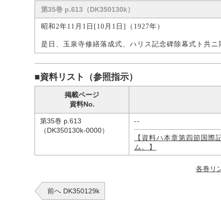
第35巻 p.613（DK350130k）
昭和2年11月1日[10月1日]（1927年）
是日、玉泉寺修繕落成式、ハリス記念碑除幕式ト共ニ
■資料リスト（参照指示）
掲載ページ
資料No.
第35巻 p.613
--
（DK350130k-0000）
【資料ハ本章第四節国際
ム。】
各巻リ
前へ DK350129k