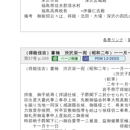
米沢市長 深沢忠蔵殿
福島県信夫郡清水村
福島高商校長 ○伊藤仁吉殿
備考 御寵招云々は、得能・北田・大場・深沢の四氏
各巻リンク
（得能佳吉）書翰 渋沢栄一宛（昭和二年）一一月
第37巻 p.169
ページ画像
PDM 1.0 DEED
（得能佳吉）書翰 渋沢栄一宛（昭和二年）一一月一
（渋沢子爵家所
（鉛筆）
二年十一月十一
岩手県庁得能氏来
拝復、御手紙辱く拝誦仕候、子爵閣下ニ於かせられて
目出度大慶此事ニ奉存上候、先般御協会幹事大熊真殿
を賜り当地一同深く感謝罷在候、御蔭様ニて、将来当
力致度存候間、何卒宜敷御指導を給はり候様切ニ奉希
御礼旁御返事申上度如此ニ御座候
時節柄子爵閣下にハ御自愛専一ニ被遊、益御健勝至極
十一月十一日 得能佳