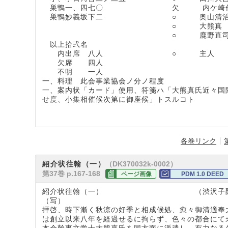
巣鴨一、四七〇 欠 内ケ崎作
巣鴨妙義坂下二 ○ 奥山清
○ 大熊真
○ 鹿野直
以上拾弐名
内出席 八人 ○ 主人
欠席 四人
不明 一人
一、料理 此会事業協会ノ分ノ程度
一、案内状「カード」使用、符箋ハ「大熊真氏近々国
せ度、小集相催候次第に御座候」トスルコト
各巻リンク
（DK370032k-0002）
紹介状往翰（一）
第37巻 p.167-168
ページ画像
PDM 1.0 DEED
紹介状往翰（一） （渋沢子爵家
（写）
拝啓、時下漸く秋涼の好季と相成候処、愈々御清適奉
は創立以来八年を経過せるに拘らず、色々の都合にて