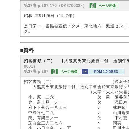
第37巻 p.167-170（DK370032k）
ページ画像
昭和2年9月26日（1927年）
是日栄一、当協会宣伝ノタメ、東北地方ニ派遣セント
ク。
■資料
招客書類（二） 【大熊真氏東北旅行ニ付、送別午
0001）
第37巻 p.167
ページ画像
PDM 1.0 DEED
招客書類（二） （渋沢子爵家
大熊真氏東北旅行ニ付、送別午餐会於東京銀行クラ
（太字・太丸ハ朱書
小、原一二六 欠 男 阪谷芳
麹、富士見一ノ一 欠 添田寿
府下下落合一八四三 ○ 林毅陸
中渋谷七二八 ○ 山川端
麹、有楽三ノ一 欠 下村宏
芝白金三光二七六 ○ 岡実
小、小日向台二ノ二五 ○ 田川大吉