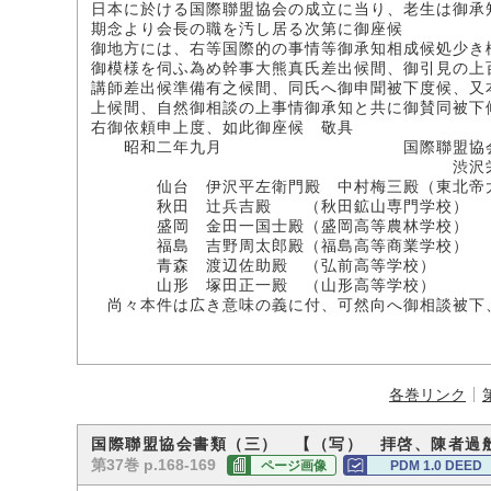
日本に於ける国際聯盟協会の成立に当り、老生は御承
期念より会長の職を汚し居る次第に御座候
御地方には、右等国際的の事情等御承知相成候処少き
御模様を伺ふ為め幹事大熊真氏差出候間、御引見の上
講師差出候準備有之候間、同氏へ御申聞被下度
上候間、自然御相談の上事情御承知と共に御賛同被下
右御依頼申上度、如此御座候 敬具
昭和二年九月 国際聯盟協
渋沢栄
仙台 伊沢平左衛門殿 中村梅三殿（東北帝
秋田 辻兵吉殿 （秋田鉱山専門学校）
盛岡 金田一国士殿（盛岡高等農林学校）
福島 吉野周太郎殿（福島高等商業学校）
青森 渡辺佐助殿 （弘前高等学校）
山形 塚田正一殿 （山形高等学校）
尚々本件は広き意味の義に付、可然向へ御相談被下
各巻リンク
国際聯盟協会書類（三） 【（写） 拝啓、陳者過
第37巻 p.168-169
ページ画像
PDM 1.0 DEED