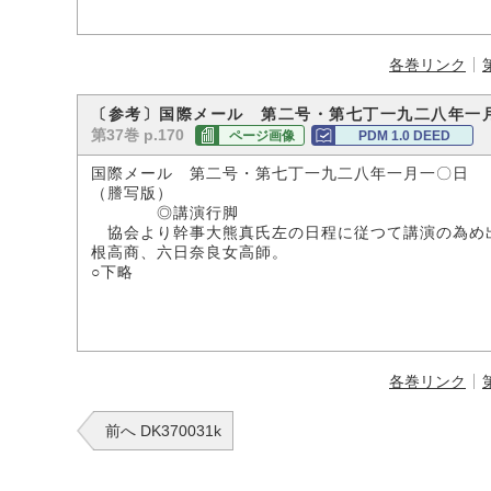
各巻リンク
〔参考〕国際メール 第二号・第七丁一九二八年一
第37巻 p.170
ページ画像
PDM 1.0 DEED
国際メール 第二号・第七丁一九二八年一月一〇日
（謄写版）
◎講演行脚
協会より幹事大熊真氏左の日程に従つて講演の為め
根高商、六日奈良女高師。
○下略
各巻リンク
前へ DK370031k