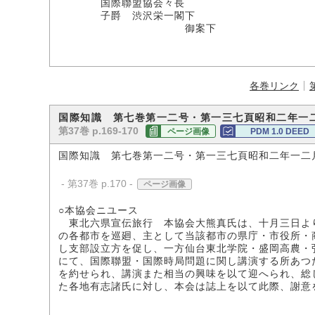
国際聯盟協会々長
子爵 渋沢栄一閣下
御案下
各巻リンク
国際知識 第七巻第一二号・第一三七頁昭和二年一
第37巻 p.169-170
ページ画像
PDM 1.0 DEED
国際知識 第七巻第一二号・第一三七頁昭和二年一二
- 第37巻 p.170 -
ページ画像
○本協会ニユース
東北六県宣伝旅行 本協会大熊真氏は、十月三日よ
の各都市を巡廻、主として当該都市の県庁・市役所・
し支部設立方を促し、一方仙台東北学院・盛岡高農・
にて、国際聯盟・国際時局問題に関し講演する所あつ
を約せられ、講演また相当の興味を以て迎へられ、総
た各地有志諸氏に対し、本会は誌上を以て此際、謝意