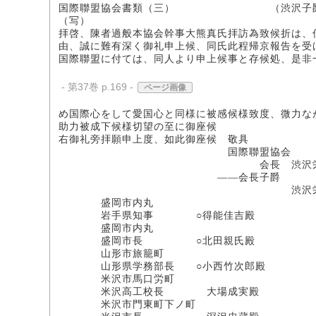
国際聯盟協会書類（三） （渋沢子爵
（写）
拝啓、陳者過般本協会幹事大熊真氏拝訪為致候折は、
由、誠に難有深く御礼申上候、同氏此程帰京報告を受
国際聯盟に付ては、同人より申上候事と存候処、是非
- 第37巻 p.169 -
ページ画像
め国際心をして愛国心と同様に被感候様致度、微力な
助力被成下候様切望の至に御座候
右御礼旁拝願申上度、如此御座候 敬具
国際聯盟協会
会長 渋沢栄
――会長子爵
渋沢栄
盛岡市内丸
岩手県知事 ○得能佳吉殿
盛岡市内丸
盛岡市長 ○北田親氏殿
山形市旅籠町
山形県学務部長 ○小西竹次郎殿
米沢市馬口労町
米沢高工校長 大場成実殿
米沢市門東町下ノ町