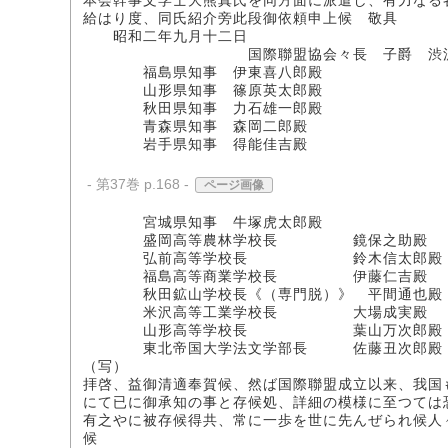
本会幹事文学士大熊真氏を同方面に派遣し、有力なる
給はり度、同氏紹介旁此段御依頼申上候 敬具
昭和二年九月十二日
国際聯盟協会々長 子爵 渋沢
福島県知事 伊東喜八郎殿
山形県知事 篠原英太郎殿
秋田県知事 力石雄一郎殿
青森県知事 森岡二郎殿
岩手県知事 得能佳吉殿
- 第37巻 p.168 -
ページ画像
宮城県知事 牛塚虎太郎殿
盛岡高等農林学校長 鏡保之助殿
弘前高等学校長 鈴木信太郎殿
福島高等商業学校長 伊藤仁吉殿
秋田鉱山学校長《（専門脱）》 平間通也殿
米沢高等工業学校長 大場成実殿
山形高等学校長 葉山万次郎殿
東北帝国大学法文学部長 佐藤丑次郎殿
（写）
拝啓、益御清適奉賀候、然ば国際聯盟成立以来、我国
にて已に御承知の事と存候処、詳細の模様に至つては
有之やに被存候得共、常に一歩を世に先んぜられ候人
候