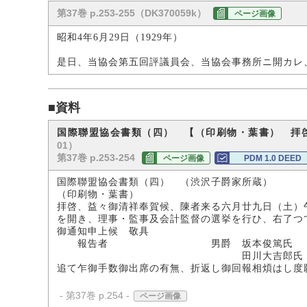
第37巻 p.253-255（DK370059k）
ページ画像
昭和4年6月29日（1929年）
是日、当協会第五回評議員会、当協会事務所ニ開カレ
■資料
国際聯盟協会書類（四） 【（印刷物・葉書） 拝
01）
第37巻 p.253-254
ページ画像
PDM 1.0 DEED
国際聯盟協会書類（四） （渋沢子爵家所蔵）
（印刷物・葉書）
拝啓、益々御清祥奉賀候、陳者来る六月廿九日（土）
を開き、理事・監事及会計監督の選挙を行ひ、右了つ
御通知申上候 敬具
報告者 男爵 坂本俊篤氏
田川大吉郎氏
追て乍御手数御出席の有無、折返し御回報相煩はし度
- 第37巻 p.254 -
ページ画像