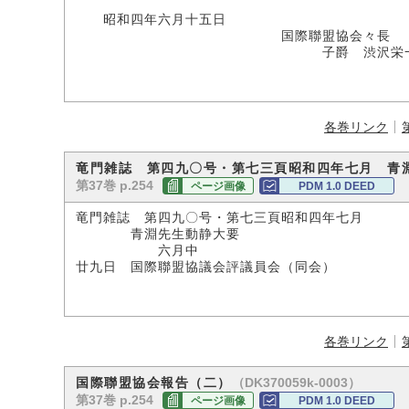
昭和四年六月十五日
国際聯盟協会々長
子爵 渋沢栄
各巻リンク
竜門雑誌 第四九〇号・第七三頁昭和四年七月 青
第37巻 p.254
ページ画像
PDM 1.0 DEED
竜門雑誌 第四九〇号・第七三頁昭和四年七月
青淵先生動静大要
六月中
廿九日 国際聯盟協議会評議員会（同会）
各巻リンク
（DK370059k-0003）
国際聯盟協会報告（二）
第37巻 p.254
ページ画像
PDM 1.0 DEED