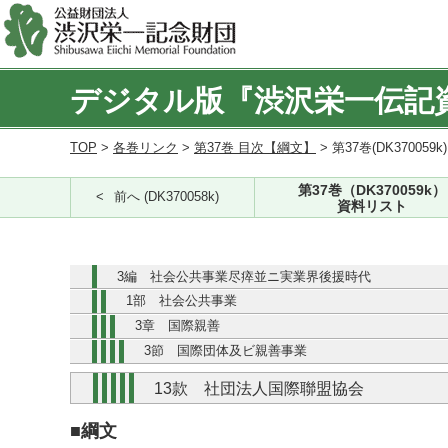
デジタル版『渋沢栄一伝記
TOP
>
各巻リンク
>
第37巻 目次【綱文】
> 第37巻(DK370059k
第37巻（DK370059k）
前へ (DK370058k)
資料リスト
3編 社会公共事業尽瘁並ニ実業界後援時代
1部 社会公共事業
3章 国際親善
3節 国際団体及ビ親善事業
13款 社団法人国際聯盟協会
■綱文