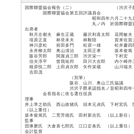
国際聯盟協会報告（二） （渋沢子爵
国際聯盟協会第五回評議員会
昭和四年六月二十九日午
丸ノ内 於国際聯盟協
出席者
秋月左都夫 麻生正蔵 藤沢利喜太郎 花岡敏夫
埴原正直 林癸未夫 林毅陸 賀来佐賀
神川彦松 前田多門 松原一雄 松井慶四
永井柳太郎 奥山清治 太田正孝 坂本俊篤
阪谷芳郎 関屋貞三郎 渋沢栄一 下村宏
信夫淳平 曾我祐邦 田川大吉郎 内ケ崎作
植原悦二郎 上田貞次郎 矢作栄蔵 山川端夫
吉田茂
（別筆）
阪谷、山川、奥山三氏協議
渋沢子爵承認指名ノ旨昭和四年七月一
会長指名に依る選任役員
理事
井上準之助氏 西山政猪氏 頭本元貞氏 下村宏氏 
（以上重任）
坂本俊篤氏 二荒芳徳氏 田村新吉氏 （以上新任）
監事
団琢磨氏 大倉喜七郎氏 江口定条氏 （以上重任）
会計監督