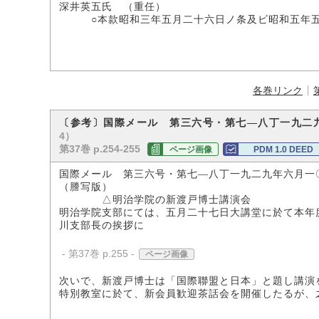
深井英五氏 （重任）
○本款昭和三年五月二十六日ノ条及ビ昭和五年五
各巻リンク
〔参考〕国際メール 第三六号・第七―八丁一九二
4）
第37巻 p.254-255
ページ画像
PDM 1.0 DEED
国際メール 第三六号・第七―八丁一九二九年六月一
（謄写版）
△明治学院の新渡戸博士講演会
明治学院支部にては、五月二十七日大講堂に於て本年
川支部長の挨拶に
- 第37巻 p.255 -
ページ画像
次いで、新渡戸博士は「国際聯盟と日本」と題し講演
特別教室に於て、新会員歓迎茶話会を開催したるが、