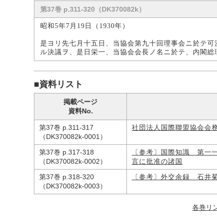
第37巻 p.311-320（DK370082k）
昭和5年7月19日（1930年）
是ヨリ先七月十五日、当協会第九十回理事会ニ於テ可
ル決議ヲ、是日栄一、当協会会長ノ名ニ於テ、内閣総
■資料リスト
掲載ページ
資料No.
第37巻 p.311-317
社団法人国際聯盟協会会
（DK370082k-0001）
第37巻 p.317-318
〔参考〕国際知識 第一
（DK370082k-0002）
言に批准の諸国
第37巻 p.318-320
〔参考〕外交余録 石井
（DK370082k-0003）
各巻リ