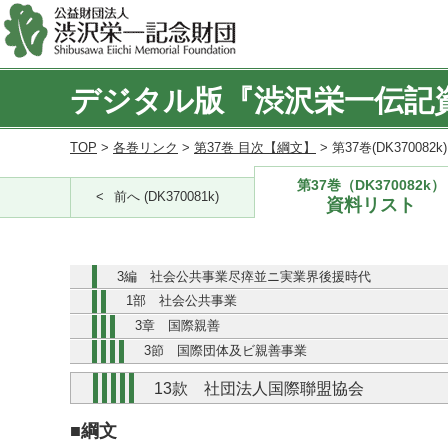
デジタル版『渋沢栄一伝記
TOP
>
各巻リンク
>
第37巻 目次【綱文】
> 第37巻(DK370082
第37巻（DK370082k）
前へ (DK370081k)
資料リスト
3編 社会公共事業尽瘁並ニ実業界後援時代
1部 社会公共事業
3章 国際親善
3節 国際団体及ビ親善事業
13款 社団法人国際聯盟協会
■綱文