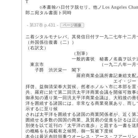
T
○本書翰ハ日付ヲ脱セリ。他ノLos Angeles Chamber 
郎ニ宛タル書面ト同時
- 第37巻 p.431 -
ページ画像
ニ着シタルモナレバ、其発信日付ヲ一九二七年十二月
（外国係往復書（二））
（右訳文）
（別筆）
一般的書状 秘書ノ名義ヲ以テ適当ノ
東京市 （一九二八年一月十一
子爵 渋沢栄一 閣下
羅府商業会議所書記兼総支配
エイ・ジー・アー
拝啓、益御清栄奉大賀候、然者ホノルヽ市に本部を置
共、羅府に於て第二回汎太平洋商業会議を開催可致事
御承知の通り第一回汎太平洋商業会議は、大戦後の善
洋を囲繞する諸国には、非常なる商業発展あり、而し
示するに至り候
されば太平洋を囲繞する諸国の商業関係者が、近く第
囲繞せる多数の国国の商業、及貿易の促進を計るは正
別便を以て近刊の「太平洋の進歩」と題する一書を送
の概略をも掲載有之候間、御一覧被下度候
本会は最近布哇領事ウオーレス・アース・フアーリン