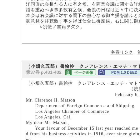
洋同盟の会長たる人に有之候、右商業会議に関する詳
議を重ぬべき事多数有之候、会義の日程は近々中に決
本会は右会議に対する閣下の熱心なる御声援を請ふと
御意見を拝聴致す事を得ば仕合に御座候、右に関し御
○別便ノ書籍ヲ欠ク。
各巻リンク
（小畑久五郎）書翰控 クレアレンス・エッチ・マ
第37巻 p.431-432
ページ画像
PDM 1.0 DEED
（小畑久五郎）書翰控 クレアレンス・エッチ・マト
（渋沢子爵家所
February 6, 19
Mr. Clarence H. Matson
Department of Foreign Commerce and Shipping
Los Angeles Chamber of Commerce
Los Angeles, Cal.
My dear Mr. Matson,
Your favour of December 15 last year reached me duly
d from his business activities in 1916, ever since givi
nd