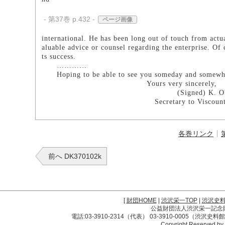
- 第37巻 p.432 -
ページ画像
international. He has been long out of touch from actua
aluable advice or counsel regarding the enterprise. Of c
ts success.
…………
Hoping to be able to see you someday and somewh
Yours very sincerely,
(Signed) K. Oba
Secretary to Viscount Shi
各巻リンク
前へ DK370102k
[
財団HOME
|
渋沢栄一TOP
|
渋沢史
公益財団法人渋沢栄一記念財団 
電話:03-3910-2314（代表） 03-3910-0005（渋沢史
Copyright Reserved by