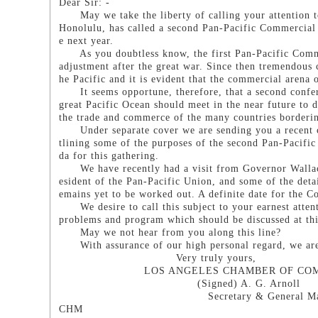
Dear Sir: -
May we take the liberty of calling your attention to 
Honolulu, has called a second Pan-Pacific Commercial 
e next year.
As you doubtless know, the first Pan-Pacific Commer
adjustment after the great war. Since then tremendous
he Pacific and it is evident that the commercial arena o
It seems opportune, therefore, that a second conferen
great Pacific Ocean should meet in the near future to
the trade and commerce of the many countries bordering
Under separate cover we are sending you a recent cop
tlining some of the purposes of the second Pan-Pacifi
da for this gathering.
We have recently had a visit from Governor Wallace 
esident of the Pan-Pacific Union, and some of the det
emains yet to be worked out. A definite date for the C
We desire to call this subject to your earnest attenti
problems and program which should be discussed at thi
May we not hear from you along this line?
With assurance of our high personal regard, we ar
Very truly yours,
LOS ANGELES CHAMBER OF COM
(Signed) A. G. Arnoll
Secretary & General Mana
CHM