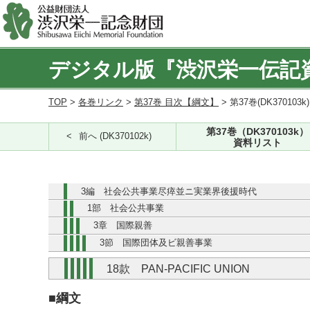
デジタル版『渋沢栄一伝記
TOP
>
各巻リンク
>
第37巻 目次【綱文】
> 第37巻(DK370103k
第37巻（DK370103k）
前へ (DK370102k)
資料リスト
3編 社会公共事業尽瘁並ニ実業界後援時代
1部 社会公共事業
3章 国際親善
3節 国際団体及ビ親善事業
18款 PAN-PACIFIC UNION
■綱文