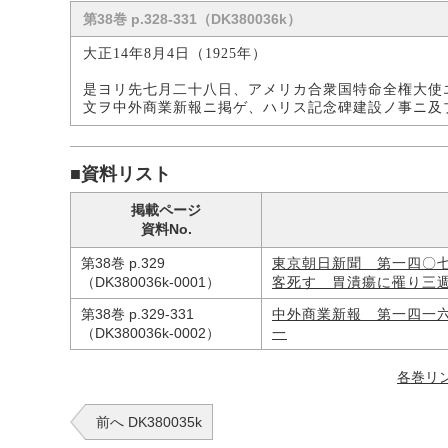
第38巻 p.328-331（DK380036k）
大正14年8月4日（1925年）
是ヨリ先七月二十八日、アメリカ合衆国特命全権大使
文ヲ中外商業新報ニ掲ゲ、ハリス記念碑建設ノ事ニ及
■資料リスト
掲載ページ
資料No.
第38巻 p.329
東京朝日新聞 第一四〇
（DK380036k-0001）
客死す 胃潰瘍に罹り三
第38巻 p.329-331
中外商業新報 第一四一
（DK380036k-0002）
一
各巻リ
前へ DK380035k