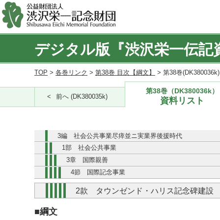
デジタル版『渋沢栄一伝記
TOP
>
各巻リンク
>
第38巻 目次【綱文】
> 第38巻(DK380036
第38巻（DK380036k）
前へ (DK380035k)
資料リスト
3編 社会公共事業尽瘁並ニ実業界後援時代
1部 社会公共事業
3章 国際親善
4節 国際記念事業
2款 タウンゼンド・ハリス記念碑建設
■綱文