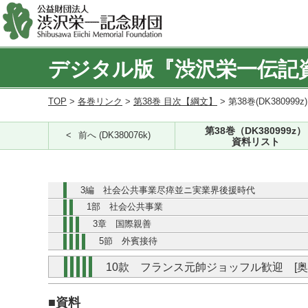
デジタル版『渋沢栄一伝記
TOP
>
各巻リンク
>
第38巻 目次【綱文】
> 第38巻(DK380999z
第38巻（DK380999z）
前へ (DK380076k)
資料リスト
3編 社会公共事業尽瘁並ニ実業界後援時代
1部 社会公共事業
3章 国際親善
5節 外賓接待
10款 フランス元帥ジョッフル歓迎 [
■資料