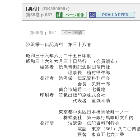
（DK380999z）
[奥付]
第38巻 p.637
ページ画像
PDM 1.0 DEED
- 第38巻 p.637 -
ページ画像
渋沢栄一伝記資料 第三十八巻
昭和三十六年六月二十五日印刷
昭和三十六年六月三十日発行 （会員頒布）
編纂者 渋沢青淵記念財団竜門社
理事長 植村甲午郎
発行者 渋沢栄一伝記資料刊行会
会長 矢野一郎
仙台市堤通二十七番地
印刷者 笹気出版印刷株式会社
代表者 笹気幸助
東京都中央区日本橋馬喰町一ノ一
株式会社 第一銀行馬喰町支店内
発行所 渋沢栄一伝記資料刊行会
電話 東京（661）八二〇四
振替 東京五七六二番