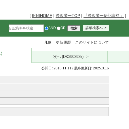
[
財団HOME
|
渋沢栄一TOP
|
『渋沢栄一伝記資料』
]
AND
OR
詳細検索へ
凡例
更新履歴
このサイトについて
k）
次へ (DK390292k)
公開日: 2016.11.11 / 最終更新日: 2025.3.16