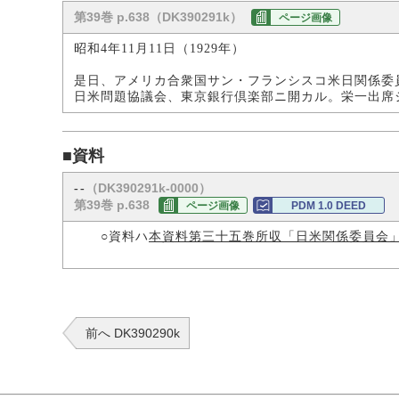
第39巻 p.638（DK390291k）
ページ画像
昭和4年11月11日（1929年）
是日、アメリカ合衆国サン・フランシスコ米日関係委
日米問題協議会、東京銀行倶楽部ニ開カル。栄一出席
■資料
（DK390291k-0000）
--
第39巻 p.638
ページ画像
PDM 1.0 DEED
○資料ハ
本資料第三十五巻所収「日米関係委員会
前へ DK390290k