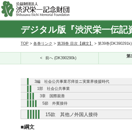
デジタル版『渋沢栄一伝記
TOP
>
各巻リンク
>
第39巻 目次【綱文】
> 第39巻(DK390291k
第
前へ (DK390290k)
3編 社会公共事業尽瘁並ニ実業界後援時代
1部 社会公共事業
3章 国際親善
5節 外賓接待
15款 其他ノ外国人接待
■綱文