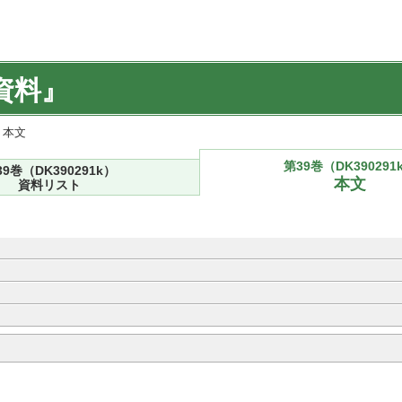
資料』
) 本文
第39巻（DK390291
39巻（DK390291k）
本文
資料リスト