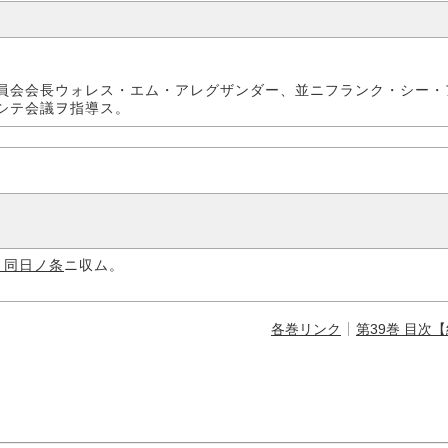
員会会長ウォレス・エム・アレグザンダー、並ニフランク・シー・
シテ会議ヲ指導ス。
」同日ノ条
ニ収ム。
各巻リンク
第39巻 目次