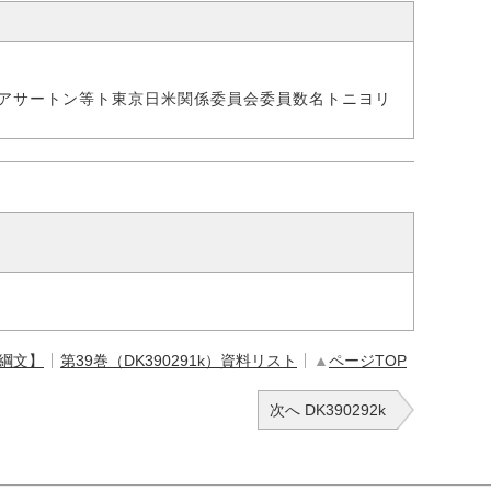
アサートン等ト東京日米関係委員会委員数名トニヨリ
【綱文】
第39巻（DK390291k）資料リスト
▲
ページTOP
次へ DK390292k