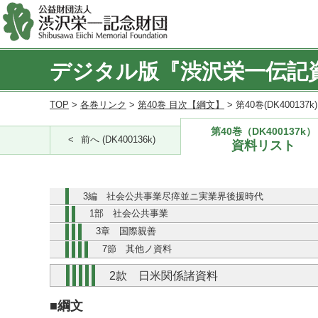
デジタル版『渋沢栄一伝記
TOP
>
各巻リンク
>
第40巻 目次【綱文】
> 第40巻(DK400137
第40巻（DK400137k）
前へ (DK400136k)
資料リスト
3編 社会公共事業尽瘁並ニ実業界後援時代
1部 社会公共事業
3章 国際親善
7節 其他ノ資料
2款 日米関係諸資料
■綱文