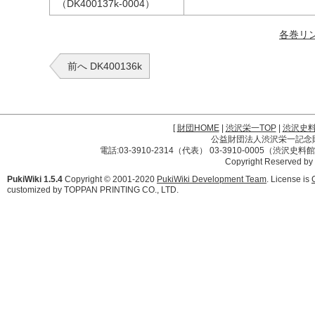
（DK400137k-0004）
各巻リ
前へ DK400136k
[
財団HOME
|
渋沢栄一TOP
|
渋沢史
公益財団法人渋沢栄一記念財団 
電話:03-3910-2314（代表） 03-3910-0005（渋沢史
Copyright Reserved by
PukiWiki 1.5.4
Copyright © 2001-2020
PukiWiki Development Team
. License is
customized by TOPPAN PRINTING CO., LTD.