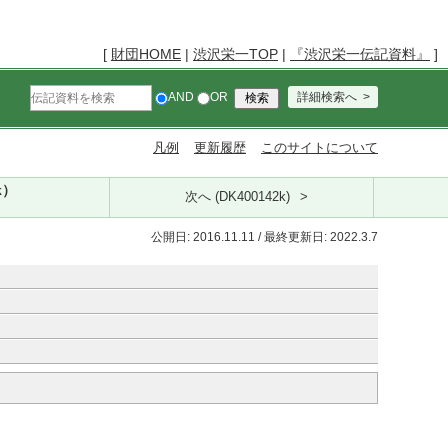
[
財団HOME
|
渋沢栄一TOP
|
『渋沢栄一伝記資料』
]
AND
OR
詳細検索へ
凡例
更新履歴
このサイトについて
k）
次へ (DK400142k)
公開日: 2016.11.11 / 最終更新日: 2022.3.7