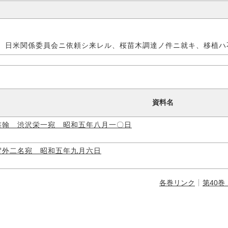
、日米関係委員会ニ依頼シ来レル、桜苗木調達ノ件ニ就キ、移植ハ
資料名
書翰 渋沢栄一宛 昭和五年八月一〇日
賀外二名宛 昭和五年九月六日
各巻リンク
第40巻