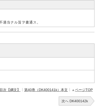
不適当ナル旨ヲ書通ス。
 目次【綱文】
第40巻（DK400141k）本文
▲
ページTOP
次へ DK400142k