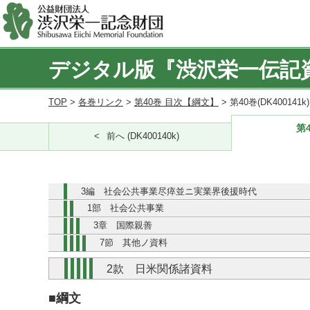
デジタル版『渋沢栄一伝記
TOP
>
各巻リンク
>
第40巻 目次【綱文】
> 第40巻(DK400141
第4
前へ (DK400140k)
3編 社会公共事業尽瘁並ニ実業界後援時代
1部 社会公共事業
3章 国際親善
7節 其他ノ資料
2款 日米関係諸資料
■綱文