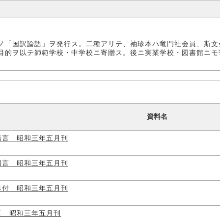
ノ「国訳論語」ヲ発行ス。二種アリテ、袖珍本ハ竜門社会員、斯文
目的ヲ以テ師範学校・中学校ニ寄贈ス。後ニ実業学校・図書館ニモ
資料名
緒言 昭和三年五月刊
例言 昭和三年五月刊
奥付 昭和三年五月刊
言 昭和三年五月刊