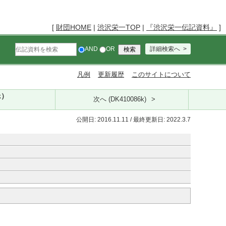
[
財団HOME
|
渋沢栄一TOP
|
『渋沢栄一伝記資料』
]
AND
OR
詳細検索へ
凡例
更新履歴
このサイトについて
k）
次へ (DK410086k)
公開日: 2016.11.11 / 最終更新日: 2022.3.7