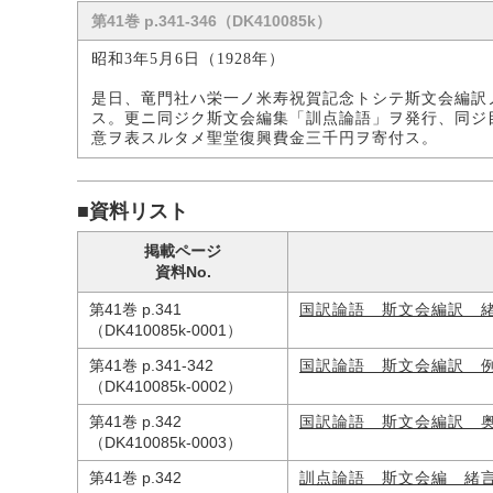
第41巻 p.341-346（DK410085k）
昭和3年5月6日（1928年）
是日、竜門社ハ栄一ノ米寿祝賀記念トシテ斯文会編訳
ス。更ニ同ジク斯文会編集「訓点論語」ヲ発行、同ジ
意ヲ表スルタメ聖堂復興費金三千円ヲ寄付ス。
■資料リスト
掲載ページ
資料No.
第41巻 p.341
国訳論語 斯文会編訳 
（DK410085k-0001）
第41巻 p.341-342
国訳論語 斯文会編訳 
（DK410085k-0002）
第41巻 p.342
国訳論語 斯文会編訳 
（DK410085k-0003）
第41巻 p.342
訓点論語 斯文会編 緒