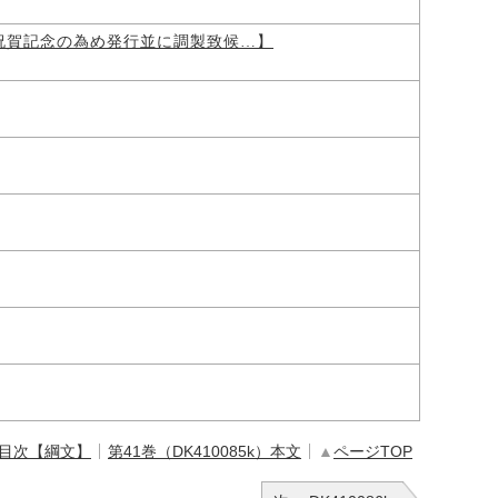
祝賀記念の為め発行並に調製致候…】
 目次【綱文】
第41巻（DK410085k）本文
▲
ページTOP