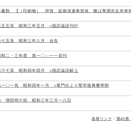
ル書類 【（印刷物） 拝啓、益御清適奉賀候、陳ば青淵先生米寿
第五五頁 昭和三年五月 ○国訳論語刊行
第七五頁 昭和三年八月 会告
昭和二・三年度 第一〇―一一頁刊
第六七頁 昭和四年四月 ○国訳論語献上
第一〇一頁 昭和四年一月 ○竜門社より聖堂復興費寄附
翰 増田明六宛 昭和三年三月一八日
各巻リンク
第41巻