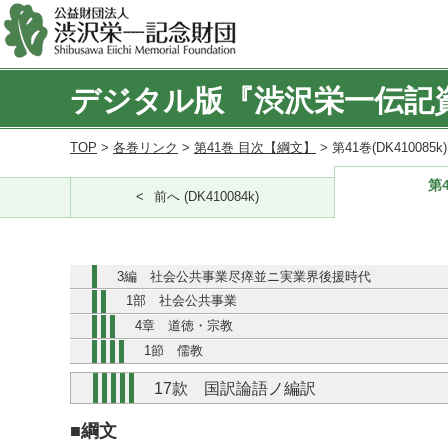
デジタル版『渋沢栄一伝記
TOP
>
各巻リンク
>
第41巻 目次【綱文】
> 第41巻(DK410085
第4
前へ (DK410084k)
3編 社会公共事業尽瘁並ニ実業界後援時代
1部 社会公共事業
4章 道徳・宗教
1節 儒教
17款 国訳論語ノ編訳
■綱文