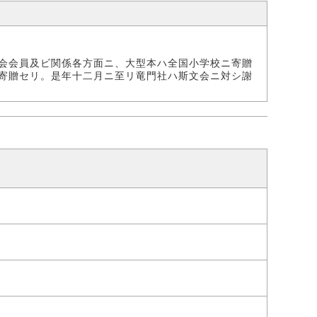
会会員及ビ関係各方面ニ、大型本ハ全国小学校ニ寄贈
寄贈セリ。是年十二月ニ至リ竜門社ハ斯文会ニ対シ謝