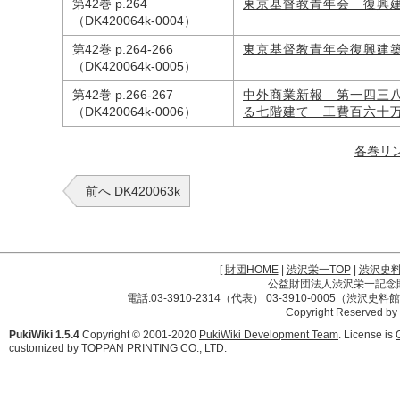
第42巻 p.264
東京基督教青年会 復興
（DK420064k-0004）
第42巻 p.264-266
東京基督教青年会復興建
（DK420064k-0005）
第42巻 p.266-267
中外商業新報 第一四三
（DK420064k-0006）
る七階建て 工費百六十
各巻リ
前へ DK420063k
[
財団HOME
|
渋沢栄一TOP
|
渋沢史
公益財団法人渋沢栄一記念財団 
電話:03-3910-2314（代表） 03-3910-0005（渋沢史
Copyright Reserved by
PukiWiki 1.5.4
Copyright © 2001-2020
PukiWiki Development Team
. License is
customized by TOPPAN PRINTING CO., LTD.