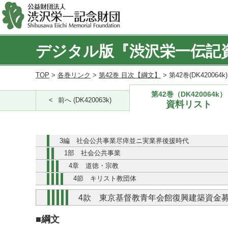
デジタル版『渋沢栄一伝記
TOP
>
各巻リンク
>
第42巻 目次【綱文】
> 第42巻(DK420064
第42巻（DK420064k）
前へ (DK420063k)
資料リスト
3編 社会公共事業尽瘁並ニ実業界後援時代
1部 社会公共事業
4章 道徳・宗教
4節 キリスト教団体
4款 東京基督教青年会館復興建築資金
■綱文