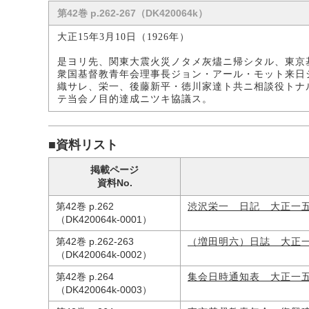
第42巻 p.262-267（DK420064k）
大正15年3月10日（1926年）
是ヨリ先、関東大震火災ノタメ灰燼ニ帰シタル、東京
衆国基督教青年会理事長ジョン・アール・モット来日
織サレ、栄一、後藤新平・徳川家達ト共ニ相談役トナ
テ当会ノ目的達成ニツキ協議ス。
■資料リスト
掲載ページ
資料No.
第42巻 p.262
渋沢栄一 日記 大正一
（DK420064k-0001）
第42巻 p.262-263
（増田明六）日誌 大正
（DK420064k-0002）
第42巻 p.264
集会日時通知表 大正一
（DK420064k-0003）