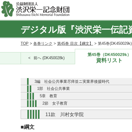
デジタル版『渋沢栄一伝記
TOP
>
各巻リンク
>
第45巻 目次【綱文】
> 第45巻(DK450029
第45巻（DK450029k）
前へ (DK450028k)
資料リスト
3編 社会公共事業尽瘁並ニ実業界後援時代
1部 社会公共事業
5章 教育
2節 女子教育
11款 川村女学院
■綱文