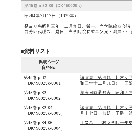
第45巻 p.82-86（DK450029k）
昭和4年7月17日（1929年）
是ヨリ先昭和三年十二月九日、栄一、当学院鶴友会講
谷芳郎代理ス。是日、当学院院長並ニ父兄・職員・生
■資料リスト
掲載ページ
資料No.
第45巻 p.82
講演集 第四輯 川村女
（DK450029k-0001）
和三年十二月九日） 国
第45巻 p.82
集会日時通知表 昭和四
（DK450029k-0002）
第45巻 p.82-84
講演集 第四輯 川村女
（DK450029k-0003）
月十七日 無題 子爵 
第45巻 p.84-86
〔参考〕川村女学院十年
（DK450029k-0004）