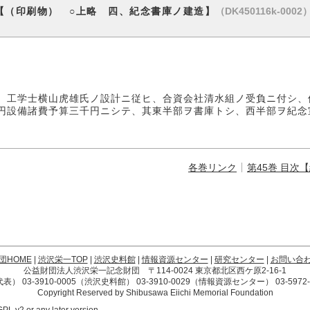
（DK450116k-0002
【（印刷物） ○上略 四、紀念書庫ノ建造】
、工学士横山虎雄氏ノ設計ニ従ヒ、合資会社清水組ノ受負ニ付シ、
円設備諸費予算三千円ニシテ、其東半部ヲ書庫トシ、西半部ヲ紀念
各巻リンク
第45巻 目次
団HOME
|
渋沢栄一TOP
|
渋沢史料館
|
情報資源センター
|
研究センター
|
お問い合
公益財団法人渋沢栄一記念財団 〒114-0024 東京都北区西ケ原2-16-1
4（代表） 03-3910-0005（渋沢史料館） 03-3910-0029（情報資源センター） 03-59
Copyright Reserved by Shibusawa Eiichi Memorial Foundation