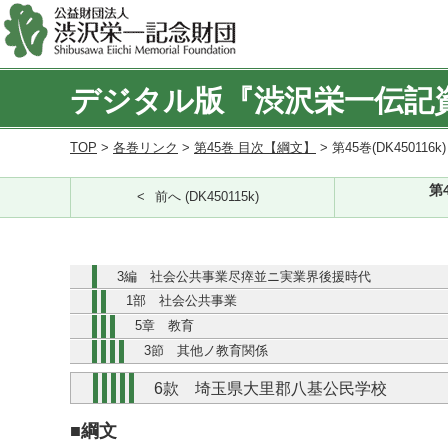
デジタル版『渋沢栄一伝記
TOP
>
各巻リンク
>
第45巻 目次【綱文】
> 第45巻(DK450116k
第
前へ (DK450115k)
3編 社会公共事業尽瘁並ニ実業界後援時代
1部 社会公共事業
5章 教育
3節 其他ノ教育関係
6款 埼玉県大里郡八基公民学校
■綱文