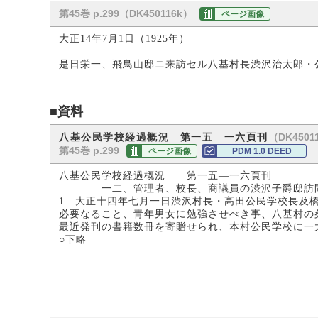
第45巻 p.299（DK450116k）
ページ画像
大正14年7月1日（1925年）
是日栄一、飛鳥山邸ニ来訪セル八基村長渋沢治太郎・
■資料
（DK45011
八基公民学校経過概況 第一五―一六頁刊
第45巻 p.299
ページ画像
PDM 1.0 DEED
八基公民学校経過概況 第一五―一六頁刊
一二、管理者、校長、商議員の渋沢子爵邸訪
1 大正十四年七月一日渋沢村長・高田公民学校長及
必要なること、青年男女に勉強させべき事、八基村の
最近発刊の書籍数冊を寄贈せられ、本村公民学校に一
○下略