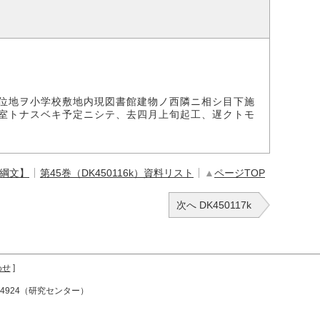
）
位地ヲ小学校敷地内現図書館建物ノ西隣ニ相シ目下施
室トナスベキ予定ニシテ、去四月上旬起工、遅クトモ
【綱文】
第45巻（DK450116k）資料リスト
▲
ページTOP
次へ DK450117k
わせ
]
72-4924（研究センター）