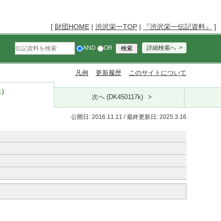
[
財団HOME
|
渋沢栄一TOP
|
『渋沢栄一伝記資料』
]
AND
OR
詳細検索へ
凡例
更新履歴
このサイトについて
k）
次へ (DK450117k)
公開日: 2016.11.11 / 最終更新日: 2025.3.16