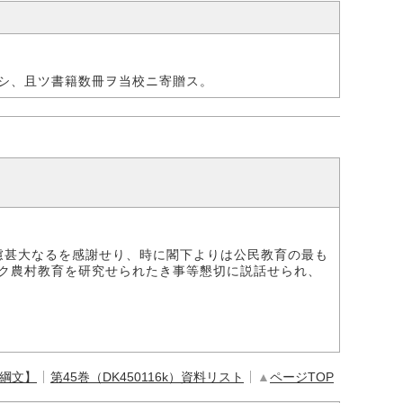
シ、且ツ書籍数冊ヲ当校ニ寄贈ス。
慮甚大なるを感謝せり、時に閣下よりは公民教育の最も
ク農村教育を研究せられたき事等懇切に説話せられ、
【綱文】
第45巻（DK450116k）資料リスト
▲
ページTOP