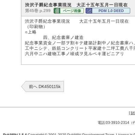
渋沢子爵紀念事業現況 大正十五年五月一日現在 
第45巻 p.299
ページ画像
PDM 1.0 DEED
渋沢子爵紀念事業現況 大正十五年五月一日現在
（印刷物）
○上略
四、紀念書庫ノ建造
紀念事業資金ノ一部ヲ割キテ建築計劃中ノ紀念書庫ハ
工中ニシテ、鉄筋コンクリート平家建十二坪工費八千
六月中ニハ建物工事ノ竣成ヲ見ルベキ運ビニアリ
前へ DK450115k
[
財
電話:03-3910-231