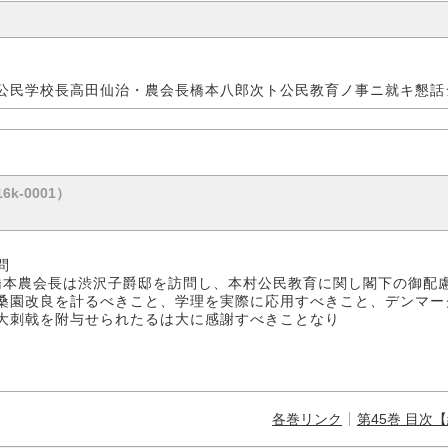
公民学校長高田仙治・農会長橋本八郎次ト公民教育ノ事ニ就キ懇話
6k-0001）
問
橋本農会長は渋沢子爵邸を訪問し、本村公民教育に関し閣下の御配
桑園改良を計るべきこと、学理を実際に応用すべきこと、デンマー
大刺戟を附与せられたるは大に感謝すべきことなり
各巻リンク
第45巻 目次