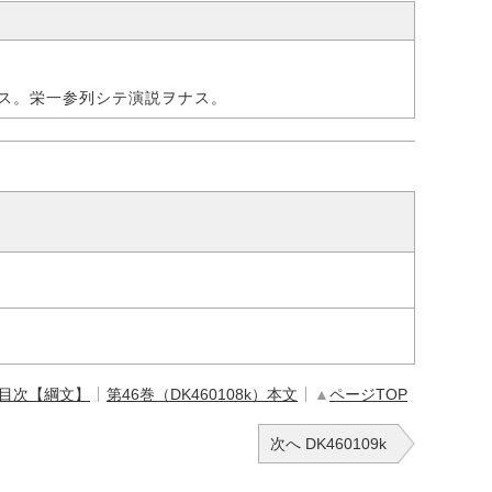
ス。栄一参列シテ演説ヲナス。
 目次【綱文】
第46巻（DK460108k）本文
▲
ページTOP
次へ DK460109k