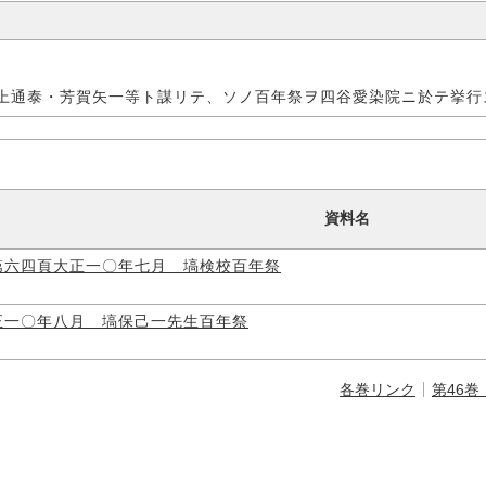
上通泰・芳賀矢一等ト謀リテ、ソノ百年祭ヲ四谷愛染院ニ於テ挙行
資料名
第六四頁大正一〇年七月 塙検校百年祭
正一〇年八月 塙保己一先生百年祭
各巻リンク
第46巻