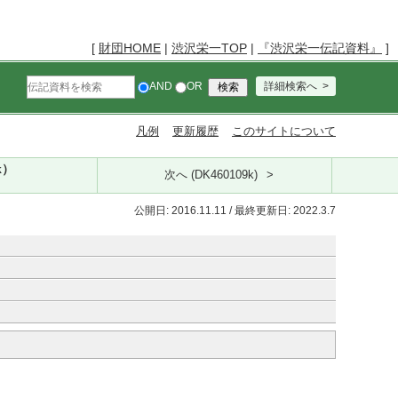
[
財団HOME
|
渋沢栄一TOP
|
『渋沢栄一伝記資料』
]
AND
OR
詳細検索へ
凡例
更新履歴
このサイトについて
k）
次へ (DK460109k)
公開日: 2016.11.11 / 最終更新日: 2022.3.7