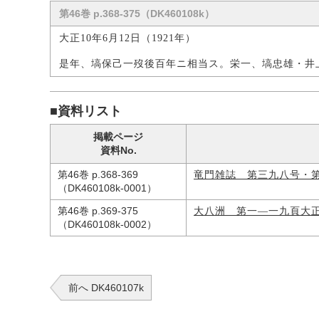
第46巻 p.368-375（DK460108k）
大正10年6月12日（1921年）
是年、塙保己一歿後百年ニ相当ス。栄一、塙忠雄・井
■資料リスト
掲載ページ
資料No.
第46巻 p.368-369
竜門雑誌 第三九八号・
（DK460108k-0001）
第46巻 p.369-375
大八洲 第一―一九頁大
（DK460108k-0002）
前へ DK460107k