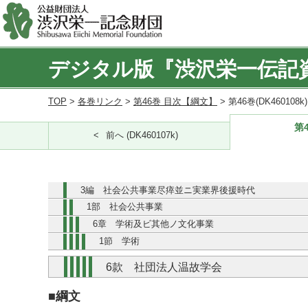
デジタル版『渋沢栄一伝記
TOP
>
各巻リンク
>
第46巻 目次【綱文】
> 第46巻(DK460108
第4
前へ (DK460107k)
3編 社会公共事業尽瘁並ニ実業界後援時代
1部 社会公共事業
6章 学術及ビ其他ノ文化事業
1節 学術
6款 社団法人温故学会
■綱文