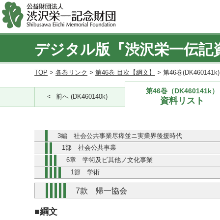
デジタル版『渋沢栄一伝記
TOP
>
各巻リンク
>
第46巻 目次【綱文】
> 第46巻(DK460141
第46巻（DK460141k）
前へ (DK460140k)
資料リスト
3編 社会公共事業尽瘁並ニ実業界後援時代
1部 社会公共事業
6章 学術及ビ其他ノ文化事業
1節 学術
7款 帰一協会
■綱文