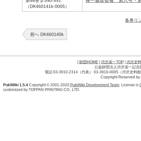
第46巻 p.590-591
帰一協会会報 第六号・
（DK460141k-0005）
各巻リ
前へ DK460140k
[
財団HOME
|
渋沢栄一TOP
|
渋沢史
公益財団法人渋沢栄一記念財団 
電話:03-3910-2314（代表） 03-3910-0005（渋沢史
Copyright Reserved by
PukiWiki 1.5.4
Copyright © 2001-2020
PukiWiki Development Team
. License is
customized by TOPPAN PRINTING CO., LTD.