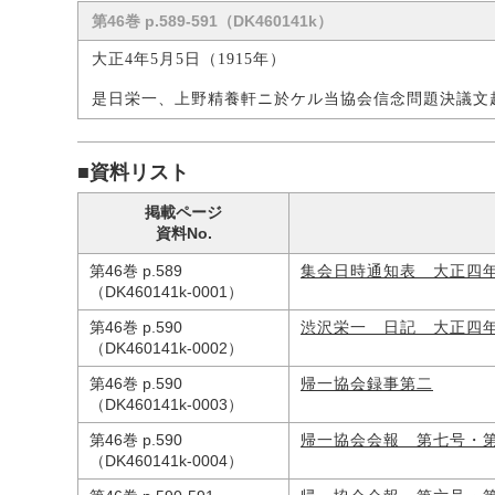
第46巻 p.589-591（DK460141k）
大正4年5月5日（1915年）
是日栄一、上野精養軒ニ於ケル当協会信念問題決議文
■資料リスト
掲載ページ
資料No.
第46巻 p.589
集会日時通知表 大正四
（DK460141k-0001）
第46巻 p.590
渋沢栄一 日記 大正四
（DK460141k-0002）
第46巻 p.590
帰一協会録事第二
（DK460141k-0003）
第46巻 p.590
帰一協会会報 第七号・
（DK460141k-0004）