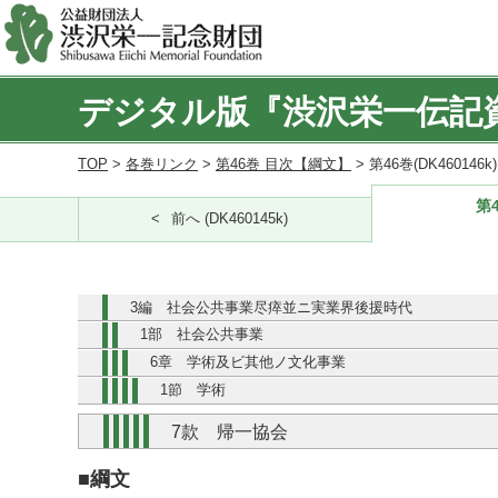
デジタル版『渋沢栄一伝記
TOP
>
各巻リンク
>
第46巻 目次【綱文】
> 第46巻(DK460146
第4
前へ (DK460145k)
3編 社会公共事業尽瘁並ニ実業界後援時代
1部 社会公共事業
6章 学術及ビ其他ノ文化事業
1節 学術
7款 帰一協会
■綱文