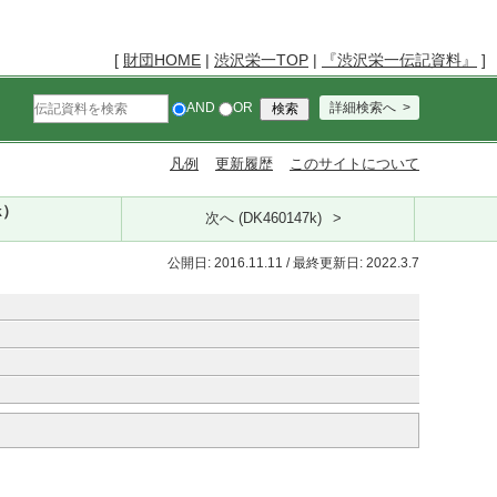
[
財団HOME
|
渋沢栄一TOP
|
『渋沢栄一伝記資料』
]
AND
OR
詳細検索へ
凡例
更新履歴
このサイトについて
k）
次へ (DK460147k)
公開日: 2016.11.11 / 最終更新日: 2022.3.7