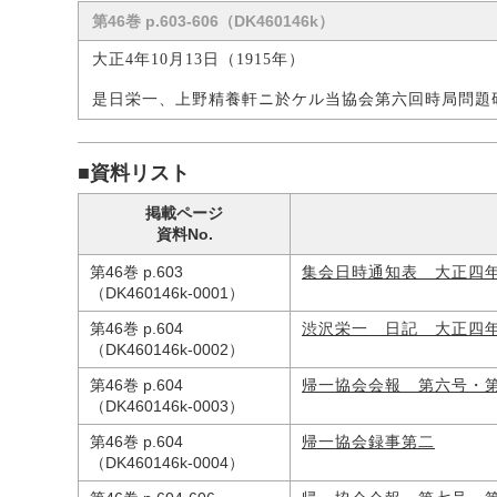
第46巻 p.603-606（DK460146k）
大正4年10月13日（1915年）
是日栄一、上野精養軒ニ於ケル当協会第六回時局問題
■資料リスト
掲載ページ
資料No.
第46巻 p.603
集会日時通知表 大正四
（DK460146k-0001）
第46巻 p.604
渋沢栄一 日記 大正四
（DK460146k-0002）
第46巻 p.604
帰一協会会報 第六号・
（DK460146k-0003）
第46巻 p.604
帰一協会録事第二
（DK460146k-0004）