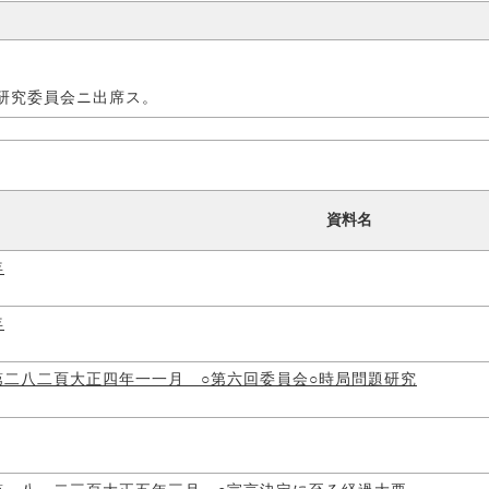
研究委員会ニ出席ス。
資料名
年
年
第二八二頁大正四年一一月 ○第六回委員会○時局問題研究