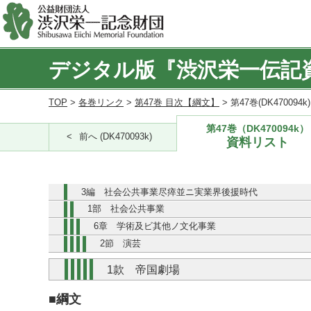
デジタル版『渋沢栄一伝記
TOP
>
各巻リンク
>
第47巻 目次【綱文】
> 第47巻(DK470094
第47巻（DK470094k）
前へ (DK470093k)
資料リスト
3編 社会公共事業尽瘁並ニ実業界後援時代
1部 社会公共事業
6章 学術及ビ其他ノ文化事業
2節 演芸
1款 帝国劇場
■綱文