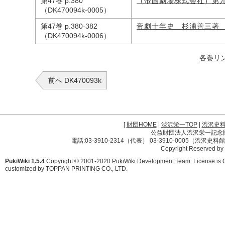
第47巻 p.380
（帝国劇場株式会社）第
（DK470094k-0005）
第47巻 p.380-382
帝劇十年史 杉浦善三著
（DK470094k-0006）
各巻リ
前へ DK470093k
[
財団HOME
|
渋沢栄一TOP
|
渋沢史
公益財団法人渋沢栄一記念財団 
電話:03-3910-2314（代表） 03-3910-0005（渋沢史
Copyright Reserved by
PukiWiki 1.5.4
Copyright © 2001-2020
PukiWiki Development Team
. License is
customized by TOPPAN PRINTING CO., LTD.