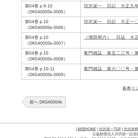
第54巻 p.9-10
渋沢栄一 日記 大正九
（DK540005k-0005）
第54巻 p.10
渋沢栄一 日記 大正一
（DK540005k-0006）
第54巻 p.10
（増田明六） 日誌 大
（DK540005k-0007）
第54巻 p.10
竜門雑誌 第五二三号・
（DK540005k-0008）
第54巻 p.10-11
竜門雑誌 第六〇〇号・
（DK540005k-0009）
各巻リ
前へ DK540004k
[
財団HOME
|
渋沢栄一TOP
|
渋沢史
公益財団法人渋沢栄一記念財団 