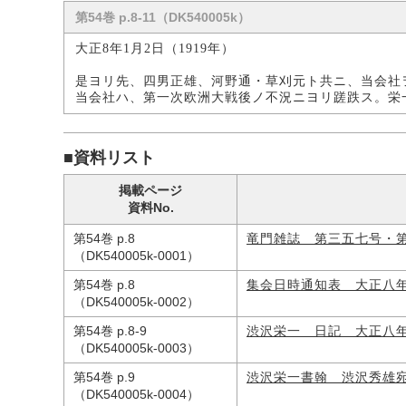
第54巻 p.8-11（DK540005k）
大正8年1月2日（1919年）
是ヨリ先、四男正雄、河野通・草刈元ト共ニ、当会社
当会社ハ、第一次欧洲大戦後ノ不況ニヨリ蹉跌ス。栄
■資料リスト
掲載ページ
資料No.
第54巻 p.8
竜門雑誌 第三五七号・
（DK540005k-0001）
第54巻 p.8
集会日時通知表 大正八
（DK540005k-0002）
第54巻 p.8-9
渋沢栄一 日記 大正八
（DK540005k-0003）
第54巻 p.9
渋沢栄一書翰 渋沢秀雄
（DK540005k-0004）