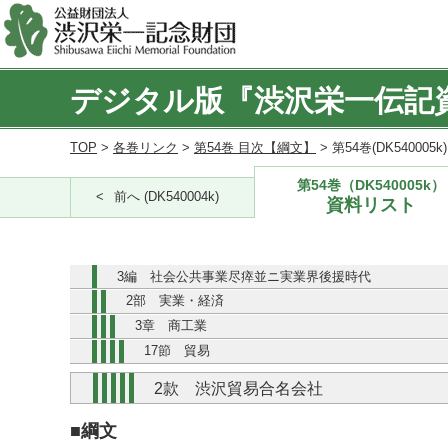
デジタル版『渋沢栄一伝記
TOP
>
各巻リンク
>
第54巻 目次【綱文】
> 第54巻(DK540005
第54巻（DK540005k）
前へ (DK540004k)
資料リスト
3編 社会公共事業尽瘁並ニ実業界後援時代
2部 実業・経済
3章 商工業
17節 貿易
2款 渋沢貿易合名会社
■綱文