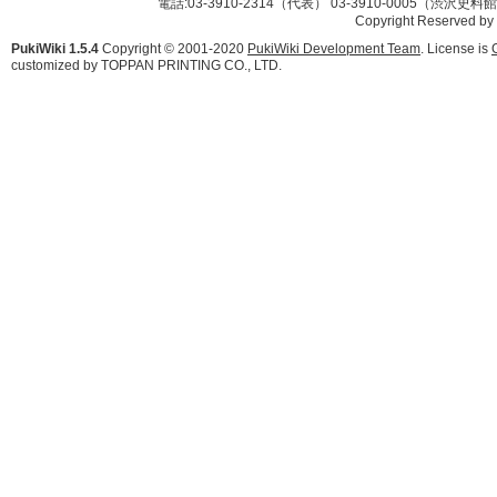
電話:03-3910-2314（代表） 03-3910-0005（渋沢史
Copyright Reserved by
PukiWiki 1.5.4
Copyright © 2001-2020
PukiWiki Development Team
. License is
customized by TOPPAN PRINTING CO., LTD.