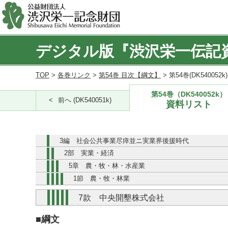
デジタル版『渋沢栄一伝記
TOP
>
各巻リンク
>
第54巻 目次【綱文】
> 第54巻(DK540052
第54巻（DK540052k）
前へ (DK540051k)
資料リスト
3編 社会公共事業尽瘁並ニ実業界後援時代
2部 実業・経済
5章 農・牧・林・水産業
1節 農・牧・林業
7款 中央開墾株式会社
■綱文