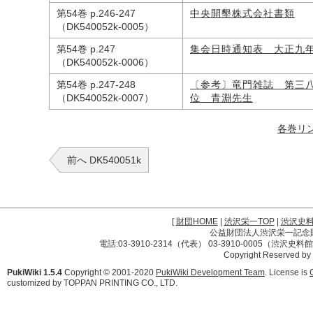
第54巻 p.246-247
中央開墾株式会社書類
（DK540052k-0005）
第54巻 p.247
集会日時通知表 大正九
（DK540052k-0006）
第54巻 p.247-248
〔参考〕竜門雑誌 第三
（DK540052k-0007）
位 青淵先生
各巻リ
前へ DK540051k
[
財団HOME
|
渋沢栄一TOP
|
渋沢史
公益財団法人渋沢栄一記念財団 
電話:03-3910-2314（代表） 03-3910-0005（渋沢史
Copyright Reserved by
PukiWiki 1.5.4
Copyright © 2001-2020
PukiWiki Development Team
. License is
customized by TOPPAN PRINTING CO., LTD.