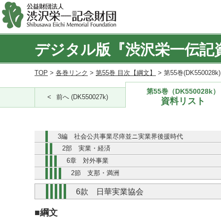
デジタル版『渋沢栄一伝記
TOP
>
各巻リンク
>
第55巻 目次【綱文】
> 第55巻(DK550028
第55巻（DK550028k）
前へ (DK550027k)
資料リスト
3編 社会公共事業尽瘁並ニ実業界後援時代
2部 実業・経済
6章 対外事業
2節 支那・満洲
6款 日華実業協会
■綱文