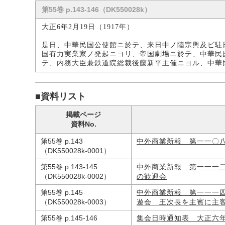
第55巻 p.143-146（DK550028k）
大正6年2月19日（1917年）
是日、中華民国公使館ニ於テ、来日中ノ陸宗輿及ビ駐
国有力実業家ノ発起ニヨリ、帝国劇場ニ於テ、中華民
テ、内務大臣兼鉄道院総裁後藤新平主催ニヨル、中華
■資料リスト
掲載ページ
資料No.
第55巻 p.143
中外商業新報 第一一〇
（DK550028k-0001）
第55巻 p.143-145
中外商業新報 第一一一
（DK550028k-0002）
の歓迎会
第55巻 p.145
中外商業新報 第一一一
（DK550028k-0003）
遊会 王次長を主賓に主
第55巻 p.145-146
集会日時通知表 大正六