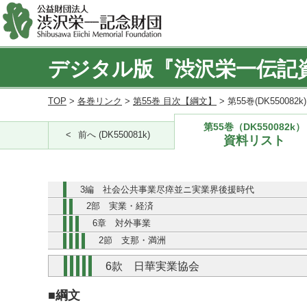
デジタル版『渋沢栄一伝記
TOP
>
各巻リンク
>
第55巻 目次【綱文】
> 第55巻(DK550082
第55巻（DK550082k）
前へ (DK550081k)
資料リスト
3編 社会公共事業尽瘁並ニ実業界後援時代
2部 実業・経済
6章 対外事業
2節 支那・満洲
6款 日華実業協会
■綱文