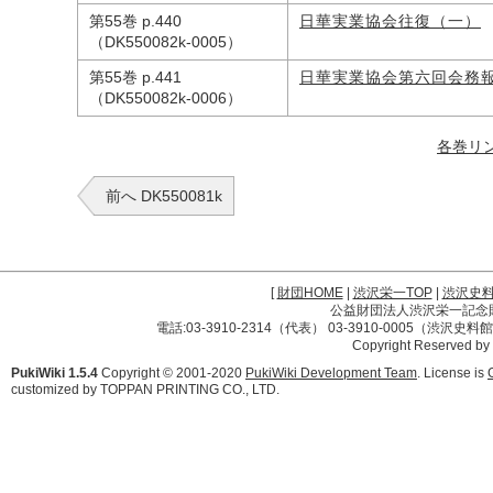
第55巻 p.440
日華実業協会往復（一）
（DK550082k-0005）
第55巻 p.441
日華実業協会第六回会務
（DK550082k-0006）
各巻リ
前へ DK550081k
[
財団HOME
|
渋沢栄一TOP
|
渋沢史
公益財団法人渋沢栄一記念財団 
電話:03-3910-2314（代表） 03-3910-0005（渋沢史
Copyright Reserved by
PukiWiki 1.5.4
Copyright © 2001-2020
PukiWiki Development Team
. License is
customized by TOPPAN PRINTING CO., LTD.