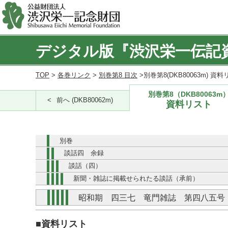
デジタル版『渋沢栄一伝記
TOP
>
各巻リンク
>
別巻第8 目次
>別巻第8(DKB80063m) 資
別巻第8（DKB80063m
前へ (DKB80062m)
資料リスト
別巻
談話四 余録
談話（四）
新聞・雑誌に掲載せられたる談話（承前）
昭和期 四三七 竜門雑誌 第四八五号
■資料リスト