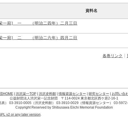
資料名
沢栄一宛] 一 （明治二四年）二月三日
沢栄一宛] 二 （明治二六年）四月二日
各巻リンク
団HOME
|
渋沢栄一TOP
|
渋沢史料館
|
情報資源センター
|
研究センター
|
お問い合
公益財団法人渋沢栄一記念財団 〒114-0024 東京都北区西ケ原2-16-1
4（代表） 03-3910-0005（渋沢史料館） 03-3910-0029（情報資源センター） 03-59
Copyright Reserved by Shibusawa Eiichi Memorial Foundation
GPL v2 or any later version
.