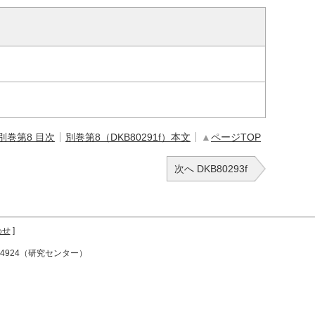
別巻第8 目次
別巻第8（DKB80291f）本文
▲
ページTOP
次へ DKB80293f
わせ
]
72-4924（研究センター）