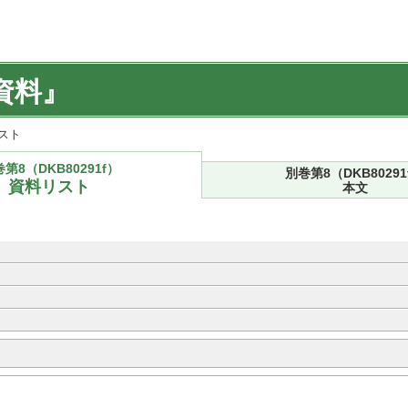
資料』
リスト
第8（DKB80291f）
別巻第8（DKB80291
資料リスト
本文