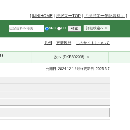
[
財団HOME
|
渋沢栄一TOP
|
『渋沢栄一伝記資料』
]
AND
OR
詳細検索へ
凡例
更新履歴
このサイトについて
f）
次へ (DKB80293f)
公開日: 2024.12.1 / 最終更新日: 2025.3.7