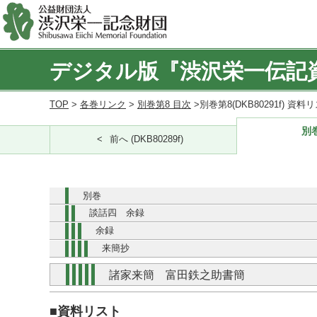
デジタル版『渋沢栄一伝記
TOP
>
各巻リンク
>
別巻第8 目次
>別巻第8(DKB80291f) 資料
別巻
前へ (DKB80289f)
別巻
談話四 余録
余録
来簡抄
諸家来簡 富田鉄之助書簡
■資料リスト