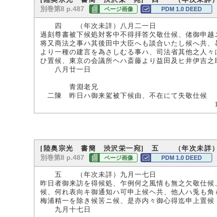
別巻第8 p.487
ページ画像
PDM 1.0 DEED
四 （年次未詳）八月二一日
過刻尊書被下候処対客中不得拝答欠敬仕候、偖御申越
将又商法之事ハ其後田中大臣へも談合いたし候へ共、
より一種の建言を為さしむる事ハ、司法省其他之人々
ひ置候、東京の会議所ヘハ斎藤より益田及ヒ井伊吉之
八月廿一日
宗
青淵老兄
二陳 昨日ハ御来駕被下候由、不在にて失敬仕候
17.5×121.
[陸奥宗光 書簡 渋沢栄一宛] 五 （年次未詳
別巻第8 p.487
ページ画像
PDM 1.0 DEED
五 （年次未詳）九月一七日
昨日者御来訪を得候処、乍例何之風情も無之欠敬仕候
候、何れ表向キ御通知ハ可申上候ヘ共、他人ハ兎も角
梅浦精一を除き候筈ニ候、是亦内々御心得迄申上置候
九月十七日