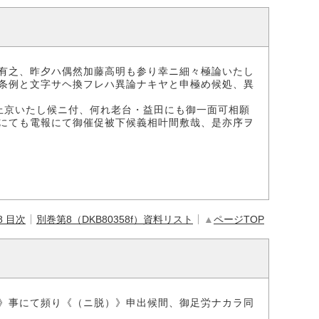
有之、昨夕ハ偶然加藤高明も参り幸ニ細々極論いたし
条例と文字サヘ換フレハ異論ナキヤと申極め候処、異
上京いたし候ニ付、何れ老台・益田にも御一面可相願
にても電報にて御催促被下候義相叶間敷哉、是亦序ヲ
8 目次
別巻第8（DKB80358f）資料リスト
▲
ページTOP
》事にて頻り《（ニ脱）》申出候間、御足労ナカラ同