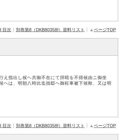
8 目次
別巻第8（DKB80358f）資料リスト
▲
ページTOP
行え指出し候ヘ共御不在にて拝晤を不得候由ニ御坐
候ヘは、明朝八時比迄拙邸ヘ御枉車被下候歟、又は明
8 目次
別巻第8（DKB80358f）資料リスト
▲
ページTOP