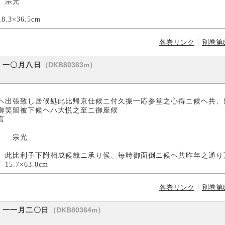
光
cm
各巻リンク
別巻第
（DKB80363m）
）一〇月八日
ヘ出張致し居候処此比帰京仕候ニ付久振一応参堂之心得ニ候ヘ共、
御笑留被下候ヘハ大悦之至ニ御座候
言
光
此比利子下附相成候哉ニ承り候、毎時御面倒ニ候ヘ共昨年之通り
0cm
各巻リンク
別巻第
（DKB80364m）
）一一月二〇日