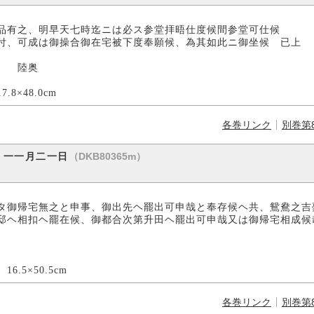
品有之、明早天七時迄ニは必ス参堂拝晤仕度候間参堂可仕候
付、可成は御操合御在宅被下度奉願候、為其如此ニ御坐候 已上
奥
cm
各巻リンク
別巻第
（DKB80365m）
）一一月二一日
タ御帰宅無之と申事、御出先ヘ罷出可申哉と奉存候ヘ共、鴛鴦之吉
邸ヘ相扣ヘ罷在候、御都合次第升田ヘ罷出可申哉又は御帰宅相成候
5cm
各巻リンク
別巻第