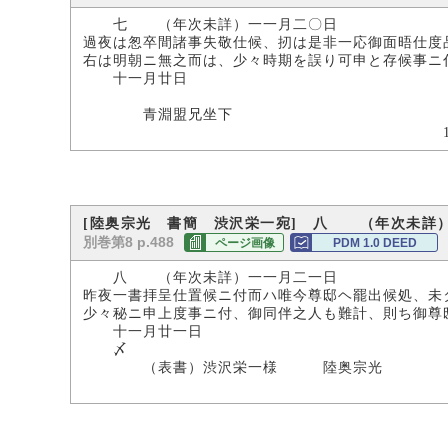
七 （年次未詳）一一月二〇日
過夜は怱卒間諸事失敬仕候、扨は是非一応御面晤仕度
右は明朝ニ無之而は、少々時期を誤り可申と存候事ニ
十一月廿日
陸
青淵盟兄坐下
17.8×48.0
[陸奥宗光 書簡 渋沢栄一宛] 八 （年次未詳
別巻第8 p.488
ページ画像
PDM 1.0 DEED
八 （年次未詳）一一月二一日
昨夜一書拝呈仕置候ニ付而ハ唯今尊邸ヘ罷出候処、未
少々秘ニ申上度事ニ付、御同伴之人も難計、則ち御尊
十一月廿一日
〆
（表書）渋沢栄一様 陸奥宗光
16.5×50.