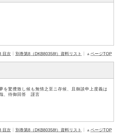
8 目次
別巻第8（DKB80358f）資料リスト
▲
ページTOP
夢を驚攪致し候も無情之至ニ存候、且御談申上度義は
哉、待御回答 謹言
8 目次
別巻第8（DKB80358f）資料リスト
▲
ページTOP