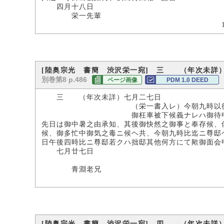
四月十八日 
栄一先輩
15.2×36.5
[陸奥宗光 書簡 渋沢栄一宛] 三 （年次未詳
別巻第8 p.486
ページ画像
PDM 1.0 DEED
三 （年次未詳）七月二七日
（栄一書入レ）今朝九時以後は不
御枉車被下候義ナレハ御待申
先日は御中暑之由承知、其後御快然之御事と奉存候、
候、御多忙中御気之毒ニ候ヘ共、今朝九時比迄ニ尊邸
日午後四時比ニ尊邸若クハ拙邸其他何方にて歟御面会
七月廿七日
宗
青淵老兄
18.0×61.
[陸奥宗光 書簡 渋沢栄一宛] 四 （年次未詳