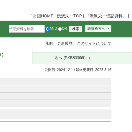
[
財団HOME
|
渋沢栄一TOP
|
『渋沢栄一伝記資料』
]
AND
OR
詳細検索へ
凡例
更新履歴
このサイトについて
f）
次へ (DKB80366f)
公開日: 2024.12.1 / 最終更新日: 2025.3.16