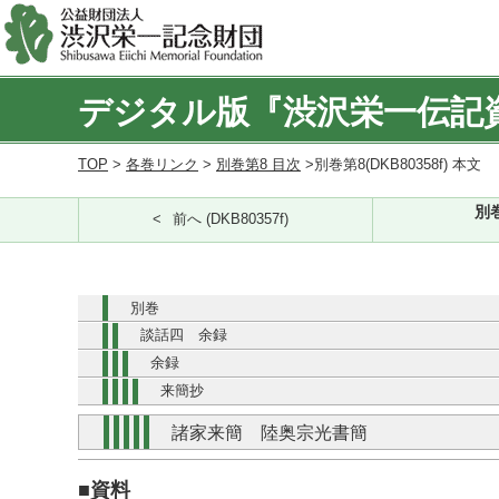
デジタル版『渋沢栄一伝記
TOP
>
各巻リンク
>
別巻第8 目次
>別巻第8(DKB80358f) 本文
別巻
前へ (DKB80357f)
別巻
談話四 余録
余録
来簡抄
諸家来簡 陸奥宗光書簡
■資料