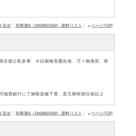
8 目次
別巻第8（DKB80358f）資料リスト
▲
ページTOP
帰京後公私多事、今以御無音罷在候、万々御海容、将
万端貴銀行にて御取扱被下度、是又御依頼仕候以上
8 目次
別巻第8（DKB80358f）資料リスト
▲
ページTOP