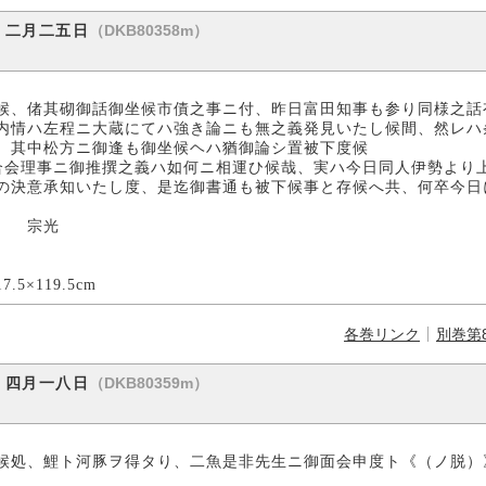
（DKB80358m）
）二月二五日
候、偖其砌御話御坐候市債之事ニ付、昨日富田知事も参り同様之話
内情ハ左程ニ大蔵にてハ強き論ニも無之義発見いたし候間、然レハ
、其中松方ニ御逢も御坐候ヘハ猶御論シ置被下度候
合会理事ニ御推撰之義ハ如何ニ相運ひ候哉、実ハ今日同人伊勢より
の決意承知いたし度、是迄御書通も被下候事と存候へ共、何卒今日
光
5cm
各巻リンク
別巻第
（DKB80359m）
）四月一八日
候処、鯉ト河豚ヲ得タり、二魚是非先生ニ御面会申度ト《（ノ脱）