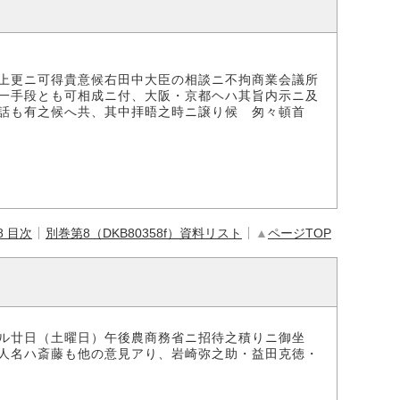
上更ニ可得貴意候右田中大臣の相談ニ不拘商業会議所
一手段とも可相成ニ付、大阪・京都ヘハ其旨内示ニ及
話も有之候へ共、其中拝晤之時ニ譲り候 匆々頓首
8 目次
別巻第8（DKB80358f）資料リスト
▲
ページTOP
ル廿日（土曜日）午後農商務省ニ招待之積りニ御坐
人名ハ斎藤も他の意見アり、岩崎弥之助・益田克徳・