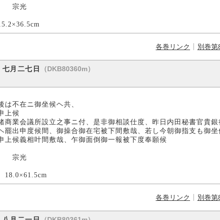
宗光
cm
各巻リンク
別巻第
（DKB80360m）
）七月二七日
在ニ御坐候ヘ共、
上候
偖商業会議所設立之事ニ付、是非御相談仕度、昨日内田秘書官貴銀
ヘ罷出申度候間、御操合御在宅被下間敷哉、若し今朝御指支も御坐
申上候義相叶間敷哉、乍御面倒御一報被下度奉願候
光
5cm
各巻リンク
別巻第
（DKB80361m）
）八月二一日