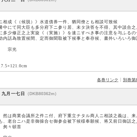
ニ相成《（候脱）》水道債券一件、猶同僚とも相談可致候
暑中にて同大臣も多分府下ニ参り居、未タ決答を不得、其中談合之
に多少修正之上実旋《（実施）》を速ニすべき事の注意を与ふるの
助内話為致置候間、定而御聞取被下候事と奉存候、書外いろいろ御
光
0cm
各巻リンク
別巻第
（DKB80362m）
）九月一七日
、然は商業会議所之件ニ付、府下重立チタル商人ニ相談之義は、来
も、老台ニハ是非御操合セ御参会被下候様奉願候、将又前日御話之
 匆々頓首