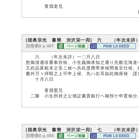
宗
青淵老兄
18.3×36.5
[陸奥宗光 書簡 渋沢栄一宛] 六 （年次未詳
別巻第8 p.487
ページ画像
PDM 1.0 DEED
六 （年次未詳）一〇月八日
愈御清適珍重奉存候、小生義御承知之通り先般北海道
又此品甚粗末之至ニ候ヘ共此度携帯来候間進呈仕候、
書外万々拝晤之上可申上候、先ハ右耳如此御座候 謹
十月八日
宗
青淵盟兄
二陳 小生所持之公債証書貴銀行ヘ御預ケ申置候分、
15.7×63.
[陸奥宗光 書簡 渋沢栄一宛] 七 （年次未詳
別巻第8 p.488
ページ画像
PDM 1.0 DEED