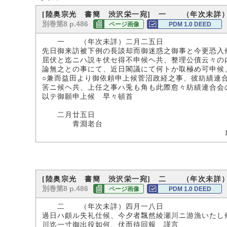
[陸奥宗光 書簡 渋沢栄一宛] 一 （年次未詳
別巻第8 p.486
ページ画像
PDM 1.0 DEED
一 （年次未詳）二月二五日
先日御来訪被下例の長談却而御迷惑之御事と今更恐入
屈伏と迄ニハ説キ伏セ得不申候ヘ共、整理公債云々の
論無之との事にて、近日閣議にて何トか取極め可申候
○兼而益田より御依頼申上候菅沼政経之事、彼紡績連
筈ニ候ヘ共、上任之事ハ兎も角も此際愈々紡績連合会
以テ御願申上候 早々頓首
宗
二月廿五日
青淵老台
17.5×119.
[陸奥宗光 書簡 渋沢栄一宛] 二 （年次未詳
別巻第8 p.486
ページ画像
PDM 1.0 DEED
二 （年次未詳）四月一八日
過日ハ頗ル失礼仕候、今夕者飄然綾瀬川ニ游漁いたし
川迄一寸御出役如何、伏而待回報 謹言