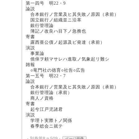
第一四号 明22・9
論説
合本銀行ノ営業及ヒ其失敗ノ原因（
国立銀行ノ組織並ニ
銀行管理論
簿記ノ改良ハ目下ノ
寄書
露西亜公債ノ起源及ビ発達（承
演説
事業論 
僥倖ヲ頼マサレハ進取ノ気象
雑報
○竜門社の徳育○社告○広告
第一五号 明22・7
論説
合本銀行ノ営業及ヒ其失敗ノ原因（
銀行管理論（承
商人ノ資格
寄書
起兮江戸児諸君
演説
学理ト実際トノ関係 
春季総会ニ就テ
- 別巻第8 p.509 -
ページ画像