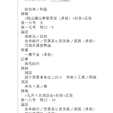
結合体ノ利益
雑報
○院山礦山事業景況（承前）○社告○広告
第一六号 欠
第一七号 明22・9
論説
倒産法ノ目的 法学
合本銀行ノ営業及ヒ其失敗ノ原因（
万国共通貨幣
寄書
一攫千金（承前
記事
両毛紀行 
雑録
雑説 
謹テ実業者各位ニ白ス 学術ト
演説
本社々員ノ務
雑報
○九月々次演説会○社告○広告
第一八号 明22・10
論説
合本銀行ノ営業及ヒ其失敗ノ原因（