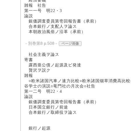
経済要義
雑報 社告
第一一号 明22・3
論説
銀価調査委員第壱回報告書（承前
合本銀行ノ支配人ヲ論ス 法
本朝政治風俗ノ沿革（
- 別巻第8 p.508 -
ページ画像
社会主義ヲ論
寄書
露西亜公債ノ起源及ビ発達
贅沢ヲ説ク
雑報
○欧米諸国汽車ノ速力比較○欧米諸国烟草消費高比較
谷学士の演説○竜門社の月次会○社告
第一二号 明22・4
論説
銀価調査委員第壱回報告書（承前
日本国立銀行ノ前途 
合本銀行ノ取締役ヲ論ス
ジエー・ダブリユー
法科大学々生 
銀行ノ起源