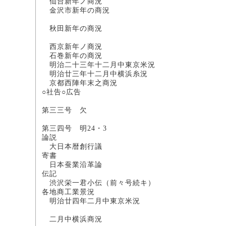
仙台新年ノ商況
金沢市新年の商況 
中川
秋田新年の
太田
西京新年ノ商況 山
石巻新年の商況 横
明治二十三年十二月中東京米況
明治廿三年十二月中横浜糸
京都西陣年末之商況
○社告○広告
第三三号 欠
第三四号 明24・3
論説
大日本暦創行
寄書
日本蚕業沿革
伝記
渋沢栄一君小伝（前々
各地商工業景況
明治廿四年二月中東京米況
大浦
二月中横浜