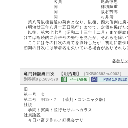
客員 尾高惇忠
同 穂積陳重
同 阪谷芳郎
同 村井清
第八号以後普通の菊判となり、以後、四六倍判に戻
（明治廿三年八月十五日発行）までで、定価を掲げた
以後、第六七七号（昭和二十三年十二月）まで継続
けては断続的に合併号の発行を見たが、それらを除い
ここにはその目次の総てを収録したが、初期に散佚
初期の目次には筆者名を欠いている場合がありそれら
各巻リ
（DKB80392m-0002）
竜門雑誌総目次 【明治期】
別巻第8 p.503-578
ページ画像
PDM 1.0 DEED
旧
第一号 欠
第二号 明19・7 （菊判・コンニャク版）
社説
学問ト実業ト並行セサルヘカラス
社員論説
今日ハ富ヲ作ルノ好機