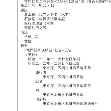
竜門社月次演説会○土岐君送別会○山口荘吉君結婚○
第二〇号 明22・12
論説
農工銀行設立ノ必要（承前）
石炭副生物採収法概
銀行管理論（承
習慣利用之説
演説
活動ノ説 
覚悟 松
雑報
○竜門社月次納会○社告○広告
（奥付）
明治二十二年十二月廿七日印刷
明治二十二年十二月廿八日出版
東京深川区福住町四番地寄留
発行者 
東京深川区福住町四番地
記者 
東京深川区福住町四番地寄留
同 斎
東京日本橋区兜町壱番地
印刷所 
東京日本橋区兜町壱番地製紙分社