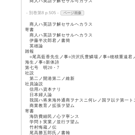
商人ハ英語ヲ解セサル
- 別巻第8 p.505 -
ページ画像
商人ハ英語ヲ解セサル
寄書
商人ハ英語ヲ解セサル
伊藤半次郎君ノ書簡
英雄論
雑報
○尾高藍香先生ノ事○渋沢氏豊鱗場ノ事○穂積重遠君ノ
海生ノ事○新体詩
第七号 明20・7
社説
第二ノ開港第二ノ維新
社員論説
信用ハ資本ナ
日本婦人論
我国ハ将来海外通商ヲナスニ何レノ国ヲ
商業教育ノ拡張ヲ望
寄書
海防費細民ノ心ヲ寧
学問ト実業ノ並行ヲ
竹村悔蔵ノ
尾高勝五郎氏ノ書翰