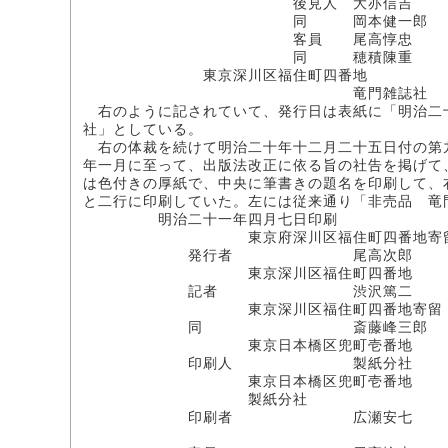
後見人 大亦信吉
同 岡本健一郎
客員 尾高惇忠
同 穂積陳重
東京深川区福住町四番地
竜門雑誌社
右のように記されていて、発行日は表紙に「明治二
社」としている。
右の体裁を続けて明治二十年十二月二十五日付の第
年一月に至って、出版法改正に依る旨の社告を掲げて
は色付きの厚紙で、中央に筆書きの題名を印刷して、
と二行に印刷していた。左には従来通り「非売品 竜
明治二十一年四月七日印刷
東京府深川区福住町四番地寄
発行者 尾高次郎
東京深川区福住町四番地
記者 渋沢篤二
東京深川区福住町四番地寄留
同 斎藤峰三郎
東京日本橋区兜町壱番地
印刷人 製紙分社
東京日本橋区兜町壱番地
製紙分社
印刷者 広瀬安七