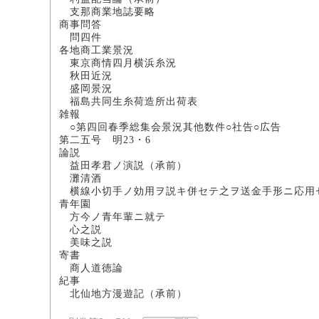
支那商業地誌要
商事問答
問四件 広
各地商工業景況
東京商情四月横浜糸況
秋田近況 太
盛岡景況 武
福島共同生糸荷造所出荷表
雑報
○第四回春季総集会景況其他数件○社告○広告
第二五号 明23・6
論説
益田孝君ノ演説（承前）
灘清酒 
横線小切手ノ効用ヲ説キ併セテ之ヲ送金手
青年園
方今ノ青年輩ニ
心之説
美味之説
寄書
商人道徳論 
紀事
北仙地方漫遊記（承