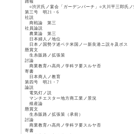
雑報
○渋沢氏ノ宴会「ガーデンパーチ」○大川平三郎氏ノ
第三号 明21・6
社説
商戦論 第三
社員論説
農業論 第三
日本婦人ノ地位
日本ノ国勢ヲ述ベテ米国ノ一新良
懸賞文
生糸販路ノ拡張
討論
商業教育ハ高尚ノ学科ヲ要スル
寄書
日本商人ノ教
第四号 明21・7
論説
電気灯ノ説
マンチエスター地方商
殖産論 松
懸賞文
生糸販路ノ拡張策（承
討論
商業教育ハ高尚ノ学科ヲ
寄書