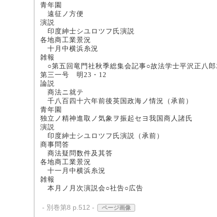
青年園
遠征ノ方便
演説
印度紳士シユロツフ氏演説
各地商工業景況
十月中横浜糸況 書
雑報
○第五回竜門社秋季総集会記事○故法学士平沢正八郎
第三一号 明23・12
論説
商法ニ就テ 法学
千八百四十六年前後英国政海ノ情況（
青年園
独立ノ精神進取ノ気象ヲ振起セ
演説
印度紳士シユロツフ氏演説（承前）
商事問答
商法疑問数件及其答
各地商工業景況
十一月中横浜糸況 
雑報
本月ノ月次演説会○社告○広告
- 別巻第8 p.512 -
ページ画像