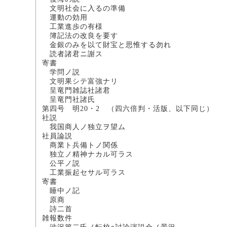
文明社会に入るの
運動の効用 
工業進歩の有様
簿記法の改良を
金銀のみを以て財宝と思
読者諸君ニ謝
寄書
学問ノ説 
文明果シテ富強ナ
呈竜門雑誌社諸
呈竜門社諸氏
第四号 明20・2 （四六倍判・活版、以下同じ）
社説
我国商人ノ独立
社員論説
商業ト兵備トノ関
独立ノ精神ナカル可
公平ノ説 
工業振起セサル可ラ
寄書
睡中ノ記
原商 
詩二
雑報数件