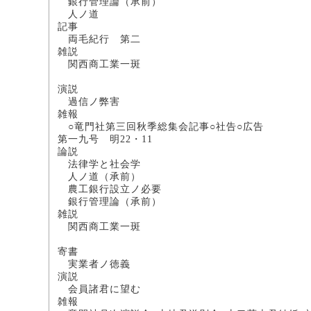
銀行管理論（承
人ノ道 村
記事
両毛紀行 第二
雑説
関西商工業一
布施
演説
過信ノ弊害 
雑報
○竜門社第三回秋季総集会記事○社告○広告
第一九号 明22・11
論説
法律学と社会学 法
人ノ道（承前
農工銀行設立ノ必要 法
銀行管理論（承
雑説
関西商工業一
布施
寄書
実業者ノ徳義 法科
演説
会員諸君に望
雑報