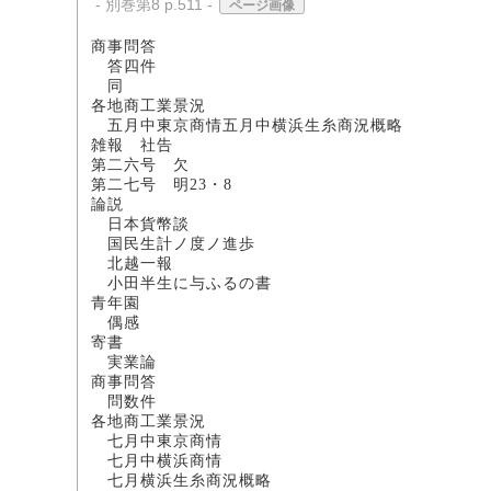
- 別巻第8 p.511 -
ページ画像
商事問答
答四件 
同 小
各地商工業景況
五月中東京商情五月中横浜生糸商
雑報 社告
第二六号 欠
第二七号 明23・8
論説
日本貨幣談 文
国民生計ノ度ノ進歩 
北越一報 
小田半生に与ふるの書
青年園
偶感 
寄書
実業論 秋
商事問答
問数件 新潟
各地商工業景況
七月中東京商情
七月中横浜商情
七月横浜生糸商況概略