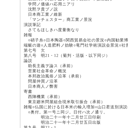
学問ノ価値ハ応用
沈黙ヲ貴ブノ
日本商工業ノ維
「マンチェスター」商
演説筆記
さてもほしきハ度量衡なり
雑報
○硝子糸○日本陶器○関西貿易会社の景況○内国勧業博
端艇の遊○人造肥料ノ効験○竜門社学術演説会景況○社
第七号 欠
第八号 明21・12（菊判・活版・以下同ジ）
論説
助長主義ヲ論ス（承前）
営業社会革命ノ
本邦政治風俗ノ沿革（
問屋仲買ノ沿
日本商人ノ弊
寄書
西陣機業（承前
東京廻米問屋組合現米取引振
雑報○仏国に於ける日本米の輸入増加○山口君送別演説
○奥付。第一号ニ同ジ。日付ハ次ノ通リ。
明治二十一年十二月廿三日印刷
明治二十一年十二月廿五日出版
第九号 明22・1