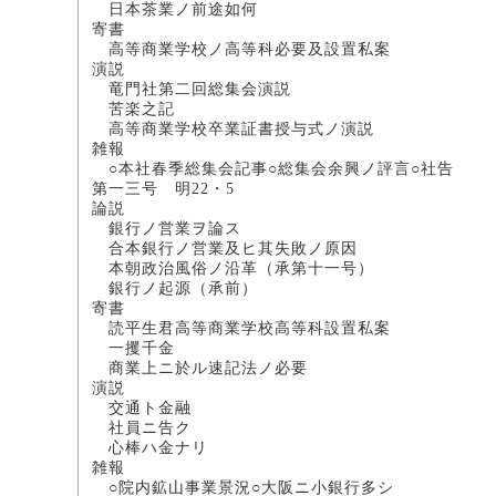
日本茶業ノ前途
寄書
高等商業学校ノ高等科必要及
演説
竜門社第二回総集会演
苦楽之記 
高等商業学校卒業証書授
雑報
○本社春季総集会記事○総集会余興ノ評言○社告
第一三号 明22・5
論説
銀行ノ営業ヲ論
合本銀行ノ営業及ヒ其失敗ノ原
本朝政治風俗ノ沿革（承第
銀行ノ起源（承
寄書
読平生君高等商業学校高等科
一攫千金 
商業上ニ於ル速記法ノ
演説
交通ト金融 文
社員ニ告ク
心棒ハ金ナリ
雑報
○院内鉱山事業景況○大阪ニ小銀行多シ