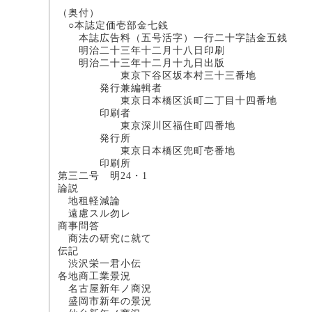
（奥付）
○本誌定価壱部金七銭
本誌広告料（五号活字）一行二十字詰金五銭
明治二十三年十二月十八日印刷
明治二十三年十二月十九日出版
東京下谷区坂本村三十三番地
発行兼編輯者
東京日本橋区浜町二丁目十四番地
印刷者 
東京深川区福住町四番地
発行所
東京日本橋区兜町壱番地
印刷所 
第三二号 明24・1
論説
地租軽減論 文
遠慮スル勿レ
商事問答
商法の研究に就
伝記
渋沢栄一君小
各地商工業景況
名古屋新年ノ商況 
盛岡市新年の景況 