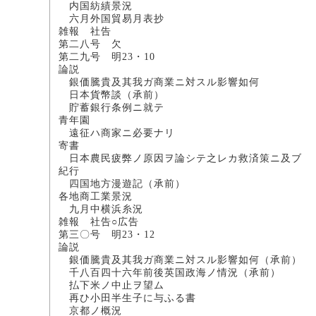
内国紡績景況
六月外国貿易月表抄
雑報 社告
第二八号 欠
第二九号 明23・10
論説
銀価騰貴及其我ガ商業ニ対
日本貨幣談（承前） 
貯蓄銀行条例ニ就
青年園
遠征ハ商家ニ必要
寄書
日本農民疲弊ノ原因ヲ論シテ之
紀行
四国地方漫遊記（承
各地商工業景況
九月中横浜糸況 書
雑報 社告○広告
第三〇号 明23・12
論説
銀価騰貴及其我ガ商業ニ対スル
千八百四十六年前後英国政海ノ情況（
払下米ノ中止ヲ
再ひ小田半生子に与ふる
京都ノ概況