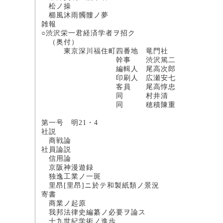
松ノ操 
櫛風沐雨髑髏ノ
雑報
○渋沢栄一君経済学者ヲ招ク
（奥付）
東京深川福住町四番地 竜門社
幹事 渋沢篤二
編輯人 尾高次郎
印刷人 広瀬安七
客員 尾高惇忠
同 村井清
同 穂積陳重
第一号 明21・4
社説
商戦論 
社員論説
信用論 
京阪神漫遊録
独逸工業ノ一斑
里昂[里昂]ニ於テ和製
寄書
商業ノ起原
我邦法律史編纂ノ必
十九世紀学術ノ進