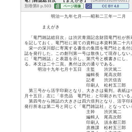
（DKB80392m-0001）
竜門雑誌総目次 【まえがき】
別巻第8 p.503
ページ画像
CC BY 4.0
明治一九年七月――昭和二三年一二月
まえがき
「竜門雑誌総目次」は渋沢青淵記念財団竜門社が所
を記しておく。竜門社に就ての資料は本資料第二十六
栄一の深川邸に寄寓する書生の集団を竜門社と名付
誌を発行した。この創刊第一号は散佚して現存しない
に「竜門雑誌」と表題を示し、第弐号と横書きにし、
る。本文は二十二頁。奥付は次の通りである。
明治十九年七月十五日 主監 渋沢篤二
編輯長 尾高次郎
記者 渋沢信吉
印刷人 松村五三郎
第三号から活字印刷となり、大きさは菊判。表紙は
月十五日」左に「非売品 竜門社」と印刷されている
第四号から雑誌の大きさは四六倍判となり、活字印
発行所名は第二号と同じく「竜門雑誌社」となってい
主幹 渋沢篤二
編輯人 尾高次郎
印刷人 須永都三郎
庶務課 松村五三郎