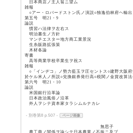
日本商店ノ主人翁ニ
雑報
○アー・ロバードストン氏ノ演説○独逸伯林府ヘ輸出
第五号 明21・9
論説
慣習ハ法律ヲ左右ス
明治書生ノ方針
マンチエスター地方商
生糸販路拡張策
木材各論 
寄書
高等商業学校卒業生
雑報
○「インヂコ」ノ勢力藍玉ヲ圧セントス○建野大阪府
於ケル米人ノ所説○兌換銀券発行高○税関ノ金貨改算法
第六号 明21・10
論説
米国銀行沿革
日本政治風俗ノ
外人ヲシテ資本家タラシムルナカレ
- 別巻第8 p.507 -
ページ画像
無思子
農工商ノ関係ヲ論シテ日本農