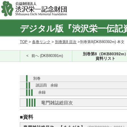
デジタル版『渋沢栄一伝記
TOP
>
各巻リンク
>
別巻第8 目次
>別巻第8(DKB80392m) 本文
別巻第8（DKB80392m
前へ (DKB80391m)
資料リスト
別巻
談話四 余録
余録
竜門雑誌総目次
■資料