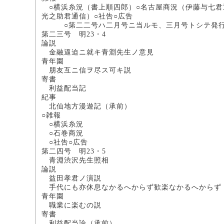
○横浜糸況（書上順四郎）○名古屋商況（伊藤与七君
光之助君通信）○社告○広告
○第二二号ハ二月号ニ当ルモ、三月号トシテ発行
第二三号 明23・4
論説
金融逼迫ニ就キ青淵先生ノ意見
青年園
朋友互ニ信ヲ尽ス
寄書
利益配当記
紀事
北仙地方漫遊記（承
○雑報
○横浜糸況 （書上
○石巻商況 （西脇
○社告○広告
第二四号 明23・5
青淵渋沢先生照相
論説
益田孝君ノ演説
手代にも亦休息なかるへからず歓
青年園
職業に楽むの
寄書
利益配当論（承