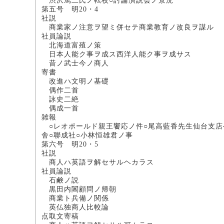
渋沢篤二氏ノ転校○討論演説会ノ景況
第五号 明20・4
社説
商業家ノ注意ヲ望ミ併セテ商業教育ノ改良ヲ謀ル
社員論説
北海道富殖ノ
日本人能ク事ヲ成ス西洋人能ク
昔ノ武士今ノ商
寄書
改進ハ文明ノ基
偶作二
詠史二絶 
偶成一
雑報
○レオポールド親王饗応ノ件○尾高藍香先生仙台支店ヘ
舎○聯成社○小林恒雄君ノ事
第六号 明20・5
社説
商人ハ英語ヲ解セサル
社員論説
石鹸ノ説 
黒田内閣顧問ノ帰
商業ト兵備ノ関
英仏独商人比較
点取文寄稿