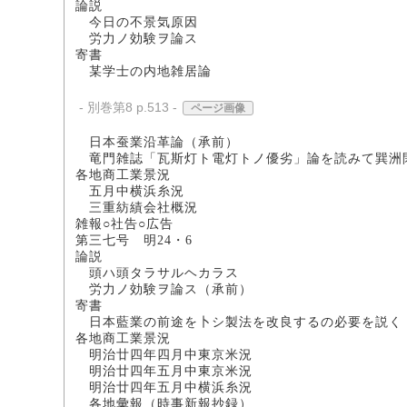
論説
今日の不景気原因 
労力ノ効験ヲ論ス 
寄書
某学士の内地雑
- 別巻第8 p.513 -
ページ画像
日本蚕業沿革論（承
竜門雑誌「瓦斯灯ト電灯トノ優劣」論を
各地商工業景況
五月中横浜糸況 書
三重紡績会社概況
雑報○社告○広告
第三七号 明24・6
論説
頭ハ頭タラサルヘカラス
労力ノ効験ヲ論ス（承前
寄書
日本藍業の前途を卜シ製法を改良す
各地商工業景況
明治廿四年四月中東京米況
明治廿四年五月中東京米況
明治廿四年五月中横浜糸
各地彙報（時事新報抄録）