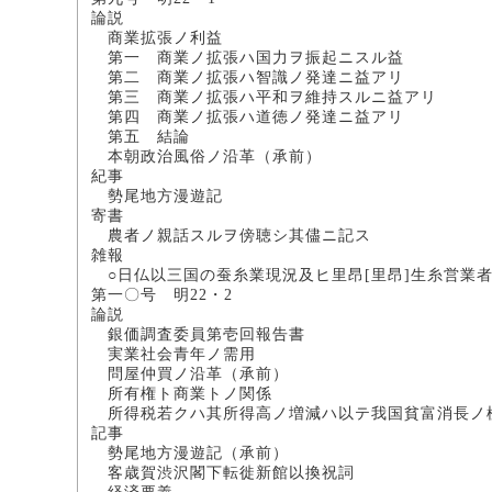
論説
商業拡張ノ利益
第一 商業ノ拡張ハ国力ヲ振
第二 商業ノ拡張ハ智識ノ発
第三 商業ノ拡張ハ平和ヲ維持
第四 商業ノ拡張ハ道徳ノ発
第五 結論
本朝政治風俗ノ沿革（
紀事
勢尾地方漫遊
寄書
農者ノ親話スルヲ傍聴シ
雑報
○日仏以三国の蚕糸業現況及ヒ里昂[里昂]生糸営業
第一〇号 明22・2
論説
銀価調査委員第壱回報告書 
実業社会青年ノ
問屋仲買ノ沿革（承
所有権ト商業トノ関
所得税若クハ其所得高ノ増減ハ以テ我国貧富
記事
勢尾地方漫遊記（承
客歳賀渋沢閣下転徙新館