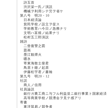
詩五首
渋沢栄一氏ノ演説
機械ヲ利用シテ労ヲ
第八号 明20・10
日本経済論
貧民学校ノ設立ヲ
学術教育ハ今日ノ急
文明ハ富殖ノ結果
松村五三郎演説
雑詩
二曾復讐之図
題画
墨江観煙火
嚼氷
寄東海散士
鳥居ト鐘ノ起
伊藤松宇君ノ書翰
第九号 明20・12
社説
商人ノ信用
社員論説
銀行ガ農工商ニ与フル利益並ニ銀行事業
高等商業学校ノ競漕会ヲ
寄書
東洋貿易ノ競争