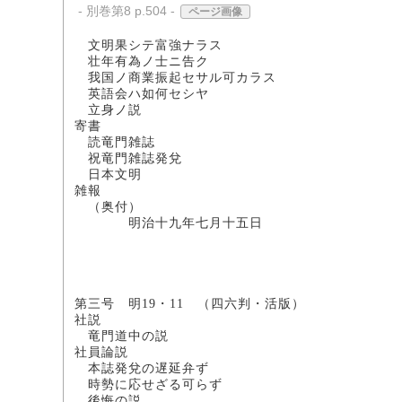
- 別巻第8 p.504 -
ページ画像
文明果シテ富強ナ
壮年有為ノ士ニ
我国ノ商業振起セサル可
英語会ハ如何セ
立身ノ説 
寄書
読竜門雑誌 
祝竜門雑誌発兌 藍
日本文明 
雑報
（奥付）
明治十九年七月十五日
主監 
編輯長 
記者 
印刷人 松
第三号 明19・11 （四六判・活版）
社説
竜門道中の説
社員論説
本誌発兌の遅延
時勢に応せざる可ら
後悔の説 