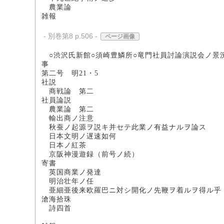
農業論 
雑報
- 別巻第8 p.506 -
ページ画像
○渋沢氏新館○須崎豊鱗所○竜門社員討論演説会ノ景況
事
第二号 明21・5
社説
商戦論 第二
社員論説
農業論 第二
輸出商ノ注意
秋蚕ノ起源ヲ説キ并セテ此業ノ有
日本文明ノ遅速如
日本ノ紅茶
京阪神漫遊録（前号
寄書
英国商業ノ発
明治壮年ノ任
亜細亜後来欧羅巴ニ対シ開化ノ先鞭
滄海拾珠
詩四首 
深雪