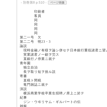
- 別巻第8 p.510 -
ページ画像
印刷者 
客員 
同 穂
同 阪
同 穂
同 
第二一号 欠
第二二号 明23・3
論説
現時金融ノ有様ヲ論シ併セテ日本銀
実業諸君ノ一顧ヲ労ス
某銀行ノ停業ニ就
青年園
独立自治 
長ヲ取リ短ヲ捨
寄書
直税ト間税
竜門雑誌ニ就
演説
横浜商業学校卒業生招聘ノ席上ニ
紀事
ジン・ウヰリヤム・ギルバートの伝
雑報