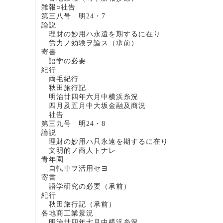
雑報○社告
第三八号 明24・7
論説
理財の妙用ハ永遠を期する
労力ノ効験ヲ論ス（承前
寄書
語学の必要 井
紀行
両毛紀行 
秋田旅行記
明治廿四年六月中横浜糸
四月及五月中大坂金融及
社告
第三九号 明24・8
論説
理財の妙用ハ只永遠を期する
文明的ノ商人ト
青年園
自転車ヲ活用セ
寄書
語学研究の必要（承前
紀行
秋田旅行記（承
各地商工業景況
明治廿四年七月中横浜糸