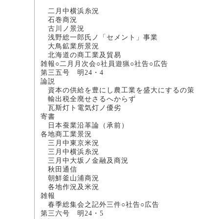
小畔亀
二月中横浜糸況 書
石巻商況 小金
古川ノ景況 
浅野総一郎氏ノ「セメン
大鳥鉱業所景況
北海道の商工業及貿
雑報○二月月次会○社員遊猟○社告○広告
第三五号 明24・4
論説
資本の供給を豊にし農工業を盛大に
輸出税全廃せさるへ
瓦斯灯ト電気灯ノ優
寄書
日本蚕業沿革論（承
各地商工業景況
三月中東京米況
三月中横浜糸況 書
三月中大坂ノ金融及商
秋田通信 中
朝鮮釜山浦商況
各地作況及米況
雑報
春季総集会之記外三件○社告○広告
第三六号 明24・5